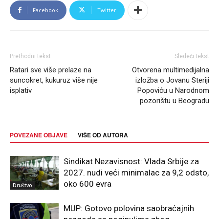
Facebook
Twitter
Prethodni tekst
Sledeći tekst
Ratari sve više prelaze na
Otvorena multimedijalna
suncokret, kukuruz više nije
izložba o Jovanu Steriji
isplativ
Popoviću u Narodnom
pozorištu u Beogradu
POVEZANE OBJAVE
VIŠE OD AUTORA
Sindikat Nezavisnost: Vlada Srbije za
2027. nudi veći minimalac za 9,2 odsto,
oko 600 evra
Društvo
MUP: Gotovo polovina saobraćajnih