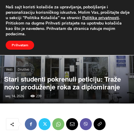
Naš sajt koristi kolačiće za upravljanje, poboljšanje i
UŽIVO
personalizaciju korisničkog iskustva. Molim Vas, pročitajte dalje
u sekciji "Politika Kolačića" na stranici
Politika privatnosti
.
Naslovna
Vesti
Društvo
Pritiskom na dugme Prihvati pristajete na upotrebu kolačića
kao što je navedeno. Prihvatam da stranica rukuje mojim
podacima.
Prihvatam
Vesti
Društvo
Stari studenti pokrenuli peticiju: Traže
novo produženje roka za diplomiranje
мај 14, 2026
239