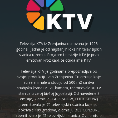
Televizija KTV iz Zrenjanina osnovana je 1993.
godine i jedna je od najstarijih lokalnih televizijskih
stanica u zemlji. Program televizije KTV je prvo
emitovan kroz kabl, te otuda ime KTV.
Televizija KTV je godinama prepoznatljiva po
svojoj produkciji i van Zrenjanina. Tri emisije koje
su se snimale u studiju od 500 m2 sa dva
studijska krana i 6 JVC kamera, reemitovale su TV
stanice u celoj bivšoj Jugoslaviji. Od navedene 3
emisije, 2 emisije (TALK SHOW, FOLK SHOW)
reemitovalo je 70 televizijskih stanica koje su
pokrivale 109 gradova, a emisiju BEZ CENZURE
reemitovalo je 45 televizijskih stanica. Ove emisije