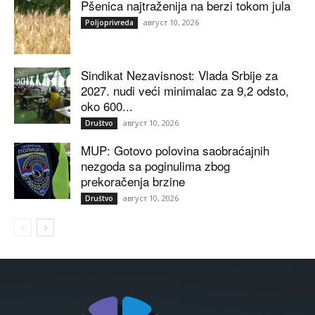
Pšenica najtraženija na berzi tokom jula
август 10, 2026
Poljoprivreda
Sindikat Nezavisnost: Vlada Srbije za
2027. nudi veći minimalac za 9,2 odsto,
oko 600...
август 10, 2026
Društvo
MUP: Gotovo polovina saobraćajnih
nezgoda sa poginulima zbog
prekoračenja brzine
август 10, 2026
Društvo