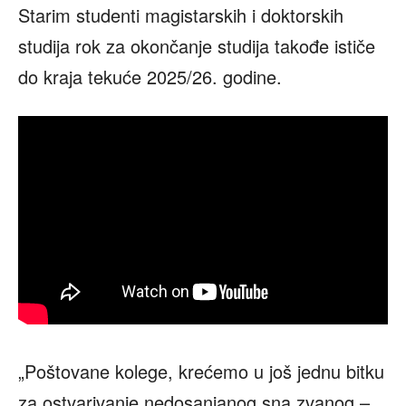
Starim studenti magistarskih i doktorskih
studija rok za okončanje studija takođe ističe
do kraja tekuće 2025/26. godine.
„Poštovane kolege, krećemo u još jednu bitku
za ostvarivanje nedosanjanog sna zvanog –