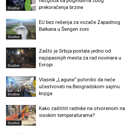
nezgoda sa poginulima zbog
prekoračenja brzine
Društvo
EU bez rešenja za vozače Zapadnog
Balkana u Šengen zoni
Društvo
Zašto je Srbija postala jedno od
najopasnijih mesta za rad novinara u
Evropi
Društvo
Vlasnik „Lagune“ potvrdio da neće
učestvovati na Beogradskom sajmu
knjiga
Društvo
Kako zaštititi radnike na otvorenom na
visokim temperaturama?
Društvo