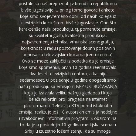
postale su naš prepoznatljiv brend i u republikama
bivše Jugoslavije. U prilog tome govore i ankete
koje smo svojevremeno dobili od naših kolega iz
televizijskih kuća širom bivše Jugoslavije. Ono što
karakteriše našu produkciju, tj. pomenute emisije,
su kvalitetni gosti, kvalitetna produkcija,
najsavremenija tehnika, vrhunska scenografija,
korektnost u radu i poštovanje dobrih poslovnih
odnosa sa televizijskim kućama (reemiterima).
Ovo se moze zaključiti iz podatka da je emisije
koje smo spomenuli, prvih 10 godina reemitovalo
dvadeset televizijskih centara, a kasnije
sedamdeset. U poslednje 3 godine obogatili smo
našu produkciju sa emisijom BEZ USTRUČAVANJA
koja je izazvala veliku pažnju gledaoca i koja
beleži rekordni broj pregleda na internet
platformama. Televizija KTV pored istaknutih
emisija, realizuje još 10 autorskih emisija nedeljno
i svakodnevni informativni program. S obzirom na
to da je u poslednjih 10 godina medijska scena u
Srbiji u izuzetno lošem stanju, da su mnoge