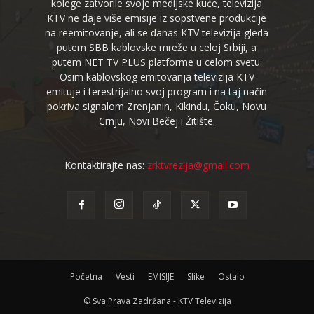
kolege zatvorile svoje medijske kuće, televizija
KTV ne daje više emisije iz sopstvene produkcije
na reemitovanje, ali se danas KTV televizija gleda
putem SBB kablovske mreže u celoj Srbiji, a
putem NET TV PLUS platforme u celom svetu.
Osim kablovskog emitovanja televizija KTV
emituje i terestrijalno svoj program i na taj način
pokriva signalom Zrenjanin, Kikindu, Čoku, Novu
Crnju, Novi Bečej i Žitište.
Kontaktirajte nas:
zrktvrezija@gmail.com
Početna
Vesti
EMISIJE
Slike
Ostalo
© Sva Prava Zadržana - KTV Televizija