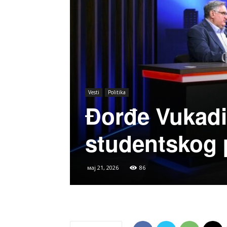
Vesti
Politika
Đorđe Vukad
studentskog 
мај 21, 2026
86