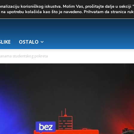
onalizaciju korisničkog iskustva. Molim Vas, pročitajte dalje u sekciji 
te na upotrebu kolačića kao što je navedeno. Prihvatam da stranica r
SLIKE
OSTALO
manama studentskog pokreta