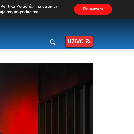
"Politika Kolačića" na stranici
Prihvatam
ukuje mojim podacima.
UŽIVO