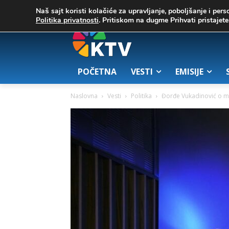
C
03. август 2026.
20.8
Zrenjanin
Naš sajt koristi kolačiće za upravljanje, poboljšanje i pers
Politika privatnosti
. Pritiskom na dugme Prihvati pristaje
POČETNA
VESTI
EMISIJE
Naslovna
Vesti
Politika
Đorđe Vukadinović o 