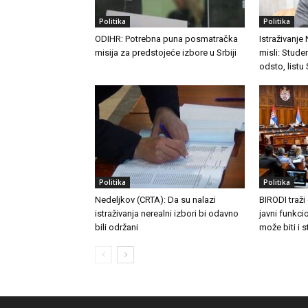
Politika
Politika
ODIHR: Potrebna puna posmatračka
Istraživanje
misija za predstojeće izbore u Srbiji
misli: Stude
odsto, listu
Politika
Politika
Nedeljkov (CRTA): Da su nalazi
BIRODI traži
istraživanja nerealni izbori bi odavno
javni funkc
bili održani
može biti i 