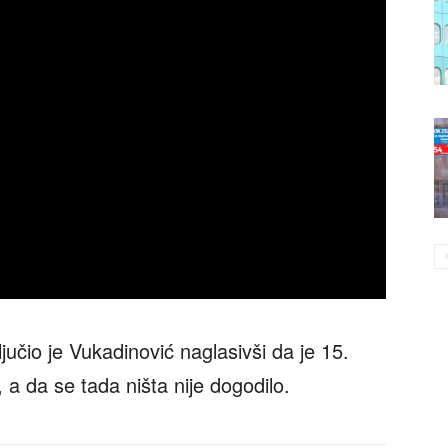
jučio je Vukadinović naglasivši da je 15.
 a da se tada ništa nije dogodilo.