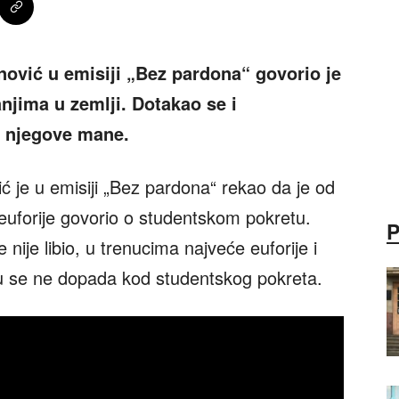
inović u emisiji „Bez pardona“ govorio je
njima u zemlji. Dotakao se i
a njegove mane.
ić je u emisiji „Bez pardona“ rekao da je od
euforije govorio o studentskom pokretu.
e nije libio, u trenucima najveće euforije i
u se ne dopada kod studentskog pokreta.