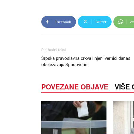
Facebook
Twitter
Wh
Prethodni tekst
Srpska pravoslavna crkva i njeni vernici danas
obeležavaju Spasovdan
POVEZANE OBJAVE
VIŠE