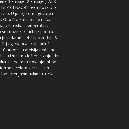
dene 3 emisije, 2 emisije (TALK
iju BEZ CENZURE reemitovalo je
lavije. U prilog tome govore i
e. Ono što karakteriše našu
ika, vrhunska scenografija,
 se moze zaključiti iz podatka
snije sedamdeset. U poslednje 3
žnju gledaoca i koja beleži
 10 autorskih emisija nedeljno i
iji u izuzetno lošem stanju, da
dukcije na reemitovanje, ali se
tforme u celom svetu. Osim
nalom Zrenjanin, Kikindu, Čoku,