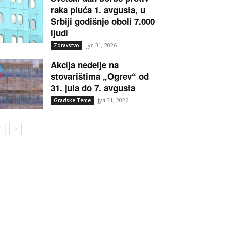
raka pluća 1. avgusta, u
Srbiji godišnje oboli 7.000
ljudi
јул 31, 2026
Zdravstvo
Akcija nedelje na
stovarištima „Ogrev“ od
31. jula do 7. avgusta
јул 31, 2026
Gradske Teme