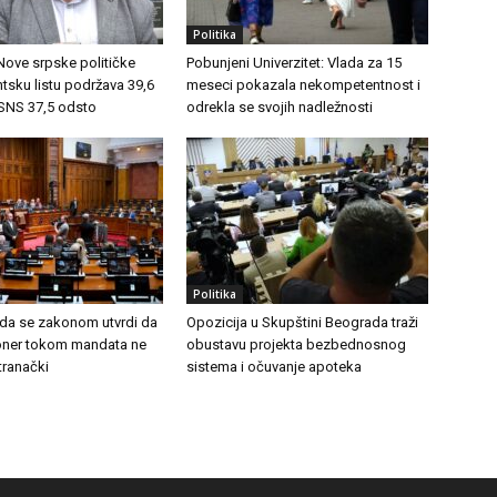
Politika
 Nove srpske političke
Pobunjeni Univerzitet: Vlada za 15
ntsku listu podržava 39,6
meseci pokazala nekompetentnost i
 SNS 37,5 odsto
odrekla se svojih nadležnosti
Politika
 da se zakonom utvrdi da
Opozicija u Skupštini Beograda traži
ioner tokom mandata ne
obustavu projekta bezbednosnog
stranački
sistema i očuvanje apoteka