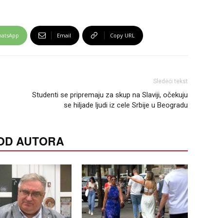
atsApp
Email
Copy URL
Sledeći tekst
Studenti se pripremaju za skup na Slaviji, očekuju
se hiljade ljudi iz cele Srbije u Beogradu
 OD AUTORA