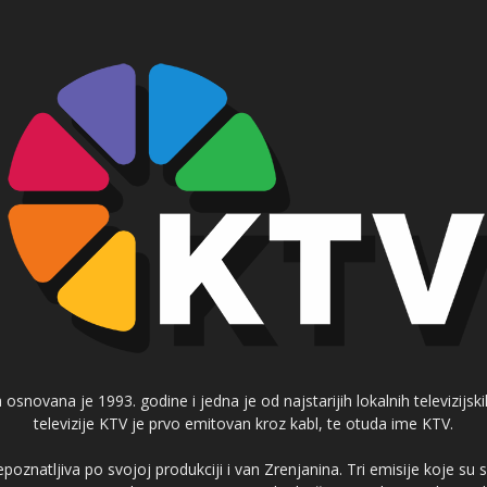
 osnovana je 1993. godine i jedna je od najstarijih lokalnih televizijs
televizije KTV je prvo emitovan kroz kabl, te otuda ime KTV.
poznatljiva po svojoj produkciji i van Zrenjanina. Tri emisije koje su