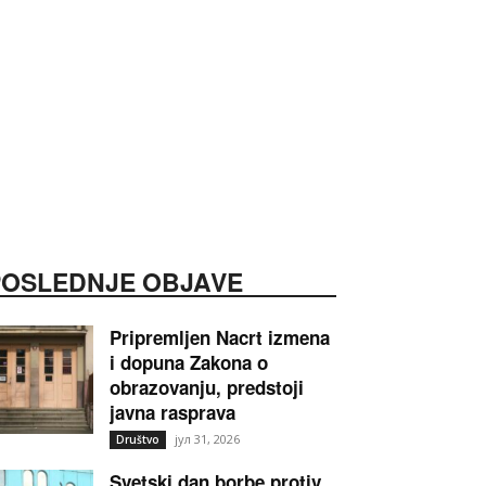
POSLEDNJE OBJAVE
Pripremljen Nacrt izmena
i dopuna Zakona o
obrazovanju, predstoji
javna rasprava
јул 31, 2026
Društvo
Svetski dan borbe protiv