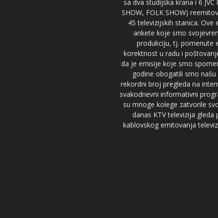
sa dva studijska krana i 6 JVC
SHOW, FOLK SHOW) reemitovalo 
45 televizijskih stanica. Ove
ankete koje smo svojevreme
produkciju, tj. pomenute e
korektnost u radu i poštovanj
da je emisije koje smo spomenu
godine obogatili smo našu 
rekordni broj pregleda na inter
svakodnevni informativni progr
su mnoge kolege zatvorile svoj
danas KTV televizija gled
kablovskog emitovanja televizi