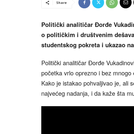
Share
Politički analitičar Đorđe Vukad
o političkim i društvenim dešava
studentskog pokreta i ukazao n
Politički analitičar Đorđe Vukadinov
početka vrlo oprezno i bez mnogo 
Kako je istakao pohvaljivao je, ali s
najvećeg nadanja, i da kaže šta m