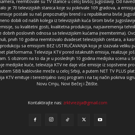
 kamera, reemitovale su TV stanice u celoj bivšoj Jugoslaviji. Od nave
je 70 televizijskih stanica koje su pokrivale 109 gradova, a emis
 emisije postale su naš prepoznatljiv brend i u republikama bivše Jugos
no dobili od naših kolega iz televizijskih kuća širom bivše Jugoslavij
misije, su kvalitetni gosti, kvalitetna produkcija, najsavremenija tehn
e dobrih poslovnih odnosa sa televizijskim kućama (reemiterima). Ovo
li, prvih 10 godina reemitovalo dvadeset televizijskih centara, a ka
produkciju sa emisijom BEZ USTRUČAVANJA koja je izazvala veliku pa
net platformama. Televizija KTV pored istaknutih emisija, realizuje još
am. S obzirom na to da je u poslednjih 10 godina medijska scena u Srb
e medijske kuće, televizija KTV ne daje više emisije iz sopstvene pro
a putem SBB kablovske mreže u celoj Srbiji, a putem NET TV PLUS pla
ja KTV emituje i terestrijalno svoj program i na taj način pokriva sig
Novu Crnju, Novi Bečej i Žitište.
Kontaktirajte nas:
zrktvrezija@gmail.com