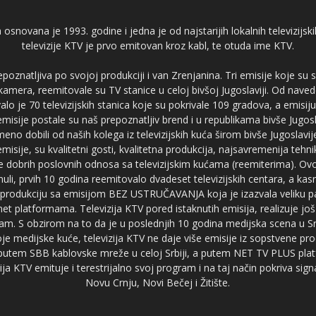
 osnovana je 1993. godine i jedna je od najstarijih lokalnih televizijs
televizije KTV je prvo emitovan kroz kabl, te otuda ime KTV.
poznatljiva po svojoj produkciji i van Zrenjanina. Tri emisije koje su
 kamera, reemitovale su TV stanice u celoj bivšoj Jugoslaviji. Od nave
je 70 televizijskih stanica koje su pokrivale 109 gradova, a emis
 emisije postale su naš prepoznatljiv brend i u republikama bivše Jugos
no dobili od naših kolega iz televizijskih kuća širom bivše Jugoslavij
misije, su kvalitetni gosti, kvalitetna produkcija, najsavremenija tehn
e dobrih poslovnih odnosa sa televizijskim kućama (reemiterima). Ovo
li, prvih 10 godina reemitovalo dvadeset televizijskih centara, a ka
produkciju sa emisijom BEZ USTRUČAVANJA koja je izazvala veliku pa
net platformama. Televizija KTV pored istaknutih emisija, realizuje još
am. S obzirom na to da je u poslednjih 10 godina medijska scena u Srb
e medijske kuće, televizija KTV ne daje više emisije iz sopstvene pro
a putem SBB kablovske mreže u celoj Srbiji, a putem NET TV PLUS pla
ja KTV emituje i terestrijalno svoj program i na taj način pokriva sig
Novu Crnju, Novi Bečej i Žitište.