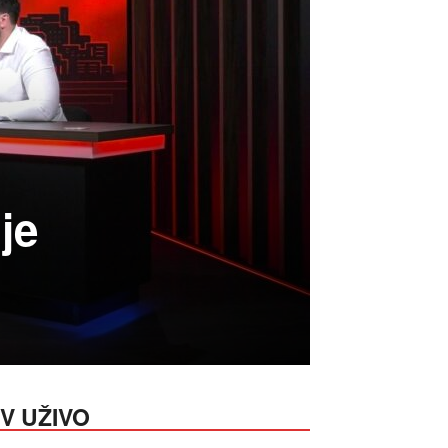
je
V UŽIVO