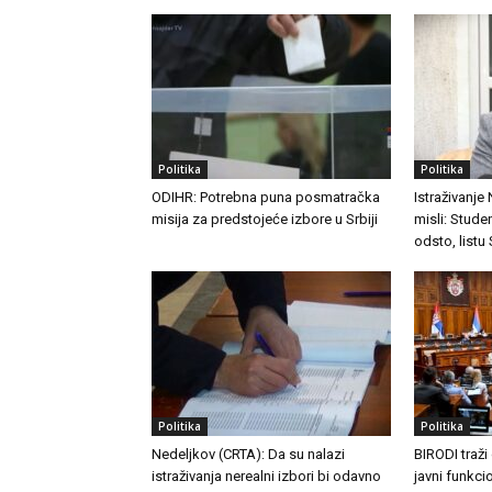
Politika
Politika
ODIHR: Potrebna puna posmatračka
Istraživanje
misija za predstojeće izbore u Srbiji
misli: Stude
odsto, listu
Politika
Politika
Nedeljkov (CRTA): Da su nalazi
BIRODI traži
istraživanja nerealni izbori bi odavno
javni funkc