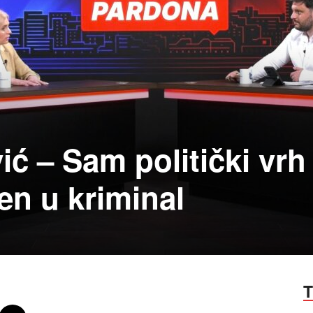
ić – Sam politički vrh 
en u kriminal
T