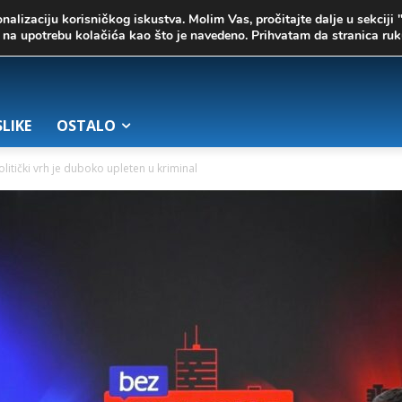
onalizaciju korisničkog iskustva. Molim Vas, pročitajte dalje u sekciji 
te na upotrebu kolačića kao što je navedeno. Prihvatam da stranica r
SLIKE
OSTALO
litički vrh je duboko upleten u kriminal