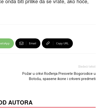
e onda biti prilike da se vrate, ako hoće,
atsApp
Email
Copy URL
Sledeći tekst
Požar u crkvi Rođenja Presvete Bogorodice u
Botošu, spasene ikone i crkveni predmeti
 OD AUTORA