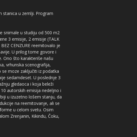
kih stanica u zemlji. Program
 se snimale u studiju od 500 m2
dene 3 emisije, 2 emisije (TALK
iju BEZ CENZURE reemitovalo je
lavije. U prilog tome govore i
e. Ono što karakteriše našu
ika, vrhunska scenografija,
 se moze zaključiti iz podatka
snije sedamdeset. U poslednje 3
žnju gledaoca i koja beleži
 10 autorskih emisija nedeljno i
iji u izuzetno lošem stanju, da
dukcije na reemitovanje, ali se
tforme u celom svetu. Osim
nalom Zrenjanin, Kikindu, Čoku,