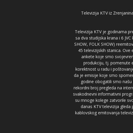
Televizija KTV iz Zrenjanina
Televizija KTV je godinama pre
sa dva studijska krana i 6 JVC
SHOW, FOLK SHOW) reemitovalo 
45 televizijskih stanica. Ove
ankete koje smo svojevreme
produkciju, tj. pomenute e
korektnost u radu i poštovanj
da je emisije koje smo spomenu
godine obogatili smo našu 
rekordni broj pregleda na inter
svakodnevni informativni progr
su mnoge kolege zatvorile svoj
danas KTV televizija gled
kablovskog emitovanja televizi