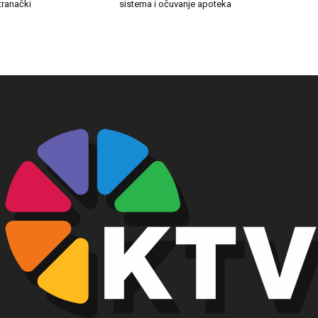
stranački
sistema i očuvanje apoteka