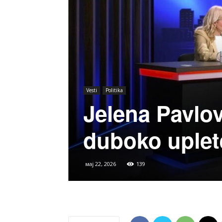
Vesti
Politika
Jelena Pavlov
duboko uplet
мај 22, 2026
139