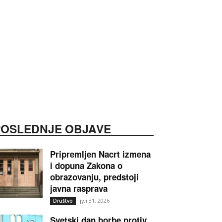
POSLEDNJE OBJAVE
Pripremljen Nacrt izmena
i dopuna Zakona o
obrazovanju, predstoji
javna rasprava
јул 31, 2026
Društvo
Svetski dan borbe protiv