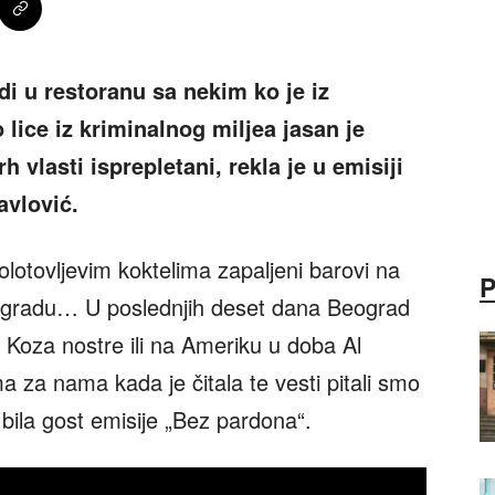
di u restoranu sa nekim ko je iz
 lice iz kriminalnog miljea jasan je
h vlasti isprepletani, rekla je u emisiji
avlović.
lotovljevim koktelima zapaljeni barovi na
ogradu… U poslednjih deset dana Beograd
 Koza nostre ili na Ameriku u doba Al
za nama kada je čitala te vesti pitali smo
 bila gost emisije „Bez pardona“.