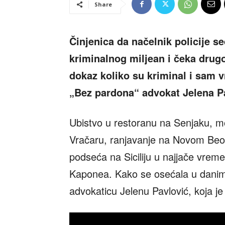
Share
Činjenica da načelnik policije se
kriminalnog miljean i čeka drugo
dokaz koliko su kriminal i sam vr
„Bez pardona“ advokat Jelena P
Ubistvo u restoranu na Senjaku, mo
Vračaru, ranjavanje na Novom Be
podseća na Siciliju u najjače vreme
Kaponea. Kako se osećala u danima 
advokaticu Jelenu Pavlović, koja je