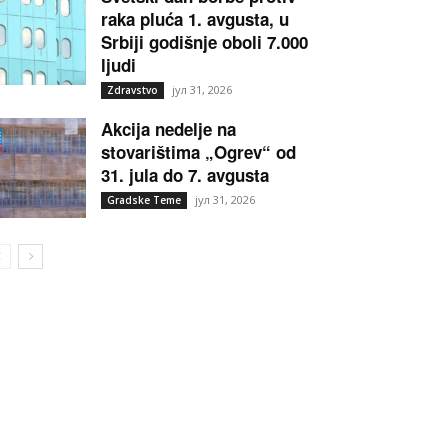
raka pluća 1. avgusta, u
Srbiji godišnje oboli 7.000
ljudi
јул 31, 2026
Zdravstvo
Akcija nedelje na
stovarištima „Ogrev“ od
31. jula do 7. avgusta
јул 31, 2026
Gradske Teme