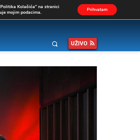
"Politika Kolačića" na stranici
Prihvatam
ukuje mojim podacima.
UŽIVO