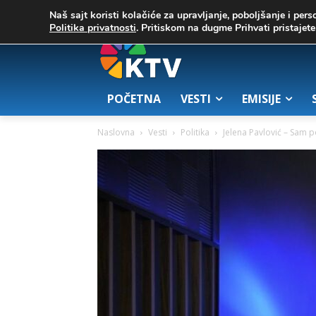
C
02. август 2026.
25.7
Zrenjanin
Naš sajt koristi kolačiće za upravljanje, poboljšanje i pers
Politika privatnosti
. Pritiskom na dugme Prihvati pristaje
POČETNA
VESTI
EMISIJE
Naslovna
Vesti
Politika
Jelena Pavlović – Sam po