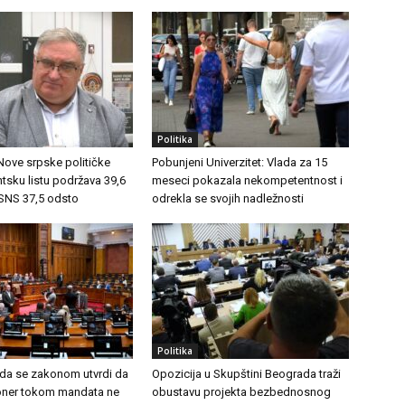
Politika
 Nove srpske političke
Pobunjeni Univerzitet: Vlada za 15
ntsku listu podržava 39,6
meseci pokazala nekompetentnost i
 SNS 37,5 odsto
odrekla se svojih nadležnosti
Politika
 da se zakonom utvrdi da
Opozicija u Skupštini Beograda traži
ioner tokom mandata ne
obustavu projekta bezbednosnog