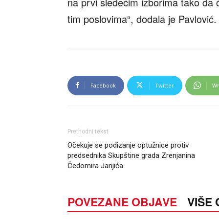
na prvi sledećim izborima tako da ć
tim poslovima“, dodala je Pavlović.
Facebook
Twitter
Wh
Prethodni tekst
Očekuje se podizanje optužnice protiv
predsednika Skupštine grada Zrenjanina
Čedomira Janjića
POVEZANE OBJAVE
VIŠE