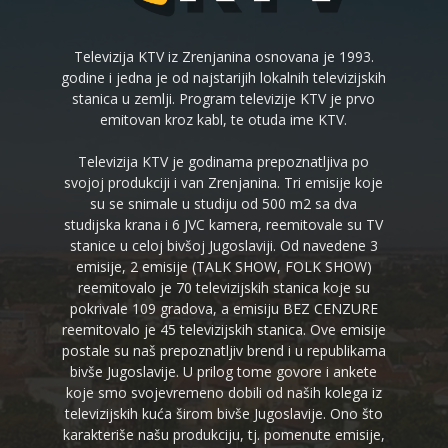
Televizija KTV iz Zrenjanina osnovana je 1993.
godine i jedna je od najstarijih lokalnih televizijskih
stanica u zemlji. Program televizije KTV je prvo
emitovan kroz kabl, te otuda ime KTV.
Televizija KTV je godinama prepoznatljiva po
svojoj produkciji i van Zrenjanina. Tri emisije koje
su se snimale u studiju od 500 m2 sa dva
studijska krana i 6 JVC kamera, reemitovale su TV
stanice u celoj bivšoj Jugoslaviji. Od navedene 3
emisije, 2 emisije (TALK SHOW, FOLK SHOW)
reemitovalo je 70 televizijskih stanica koje su
pokrivale 109 gradova, a emisiju BEZ CENZURE
reemitovalo je 45 televizijskih stanica. Ove emisije
postale su naš prepoznatljiv brend i u republikama
bivše Jugoslavije. U prilog tome govore i ankete
koje smo svojevremeno dobili od naših kolega iz
televizijskih kuća širom bivše Jugoslavije. Ono što
karakteriše našu produkciju, tj. pomenute emisije,