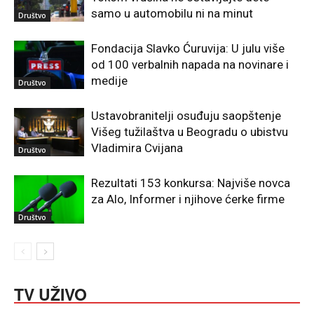
samo u automobilu ni na minut
Društvo
Fondacija Slavko Ćuruvija: U julu više
od 100 verbalnih napada na novinare i
medije
Društvo
Ustavobranitelji osuđuju saopštenje
Višeg tužilaštva u Beogradu o ubistvu
Vladimira Cvijana
Društvo
Rezultati 153 konkursa: Najviše novca
za Alo, Informer i njihove ćerke firme
Društvo
TV UŽIVO