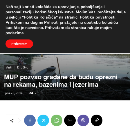
Naš sajt koristi kolačiće za upravljanje, poboljšanje i
UŽIVO
personalizaciju korisničkog iskustva. Molim Vas, pročitajte dalje
u sekciji "Politika Kolačića" na stranici
Politika privatnosti
.
Naslovna
Vesti
Društvo
Pritiskom na dugme Prihvati pristajete na upotrebu kolačića
kao što je navedeno. Prihvatam da stranica rukuje mojim
podacima.
Prihvatam
Vesti
Društvo
MUP pozvao građane da budu oprezni
na rekama, bazenima i jezerima
јун 26, 2026
25