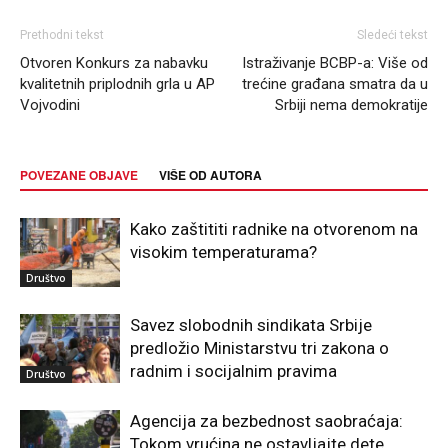
Prethodni tekst
Sledeći tekst
Otvoren Konkurs za nabavku
Istraživanje BCBP-a: Više od
kvalitetnih priplodnih grla u AP
trećine građana smatra da u
Vojvodini
Srbiji nema demokratije
POVEZANE OBJAVE
VIŠE OD AUTORA
Kako zaštititi radnike na otvorenom na
visokim temperaturama?
Društvo
Savez slobodnih sindikata Srbije
predložio Ministarstvu tri zakona o
radnim i socijalnim pravima
Društvo
Agencija za bezbednost saobraćaja:
Tokom vrućina ne ostavljajte dete