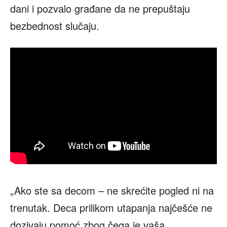
dani i pozvalo građane da ne prepuštaju
bezbednost slučaju.
„Ako ste sa decom – ne skrećite pogled ni na
trenutak. Deca prilikom utapanja najčešće ne
dozivaju pomoć zbog čega je vaša