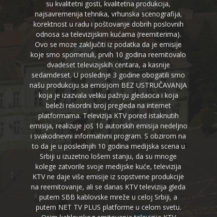
su kvalitetni gosti, kvalitetna produkcija,
najsavremenija tehnika, vrhunska scenografija,
korektnost u radu i poštovanje dobrih poslovnih
odnosa sa televizijskim kućama (reemiterima).
Ovo se moze zaključiti iz podatka da je emisije
koje smo spomenuli, prvih 10 godina reemitovalo
dvadeset televizijskih centara, a kasnije
sedamdeset. U poslednje 3 godine obogatili smo
našu produkciju sa emisijom BEZ USTRUČAVANJA
koja je izazvala veliku pažnju gledaoca i koja
beleži rekordni broj pregleda na internet
platformama. Televizija KTV pored istaknutih
emisija, realizuje još 10 autorskih emisija nedeljno
i svakodnevni informativni program. S obzirom na
to da je u poslednjih 10 godina medijska scena u
Srbiji u izuzetno lošem stanju, da su mnoge
kolege zatvorile svoje medijske kuće, televizija
KTV ne daje više emisije iz sopstvene produkcije
na reemitovanje, ali se danas KTV televizija gleda
putem SBB kablovske mreže u celoj Srbiji, a
putem NET TV PLUS platforme u celom svetu.