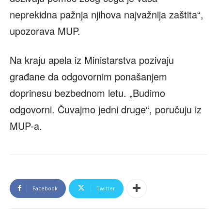
neprekidna pažnja njihova najvažnija zaštita“,
upozorava MUP.
Na kraju apela iz Ministarstva pozivaju
građane da odgovornim ponašanjem
doprinesu bezbednom letu. „Budimo
odgovorni. Čuvajmo jedni druge“, poručuju iz
MUP-a.
Facebook
Twitter