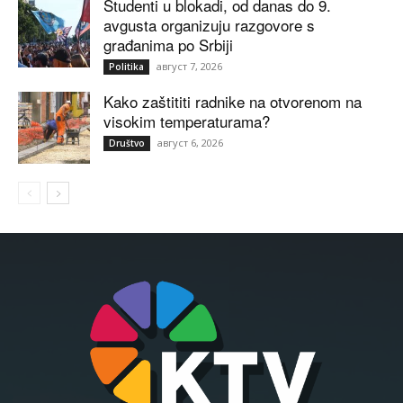
Studenti u blokadi, od danas do 9.
avgusta organizuju razgovore s
građanima po Srbiji
август 7, 2026
Politika
Kako zaštititi radnike na otvorenom na
visokim temperaturama?
август 6, 2026
Društvo