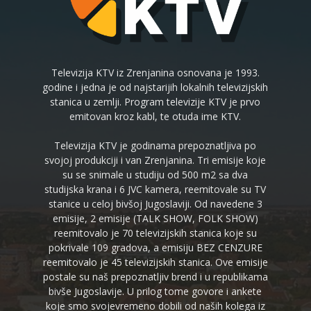
Televizija KTV iz Zrenjanina osnovana je 1993.
godine i jedna je od najstarijih lokalnih televizijskih
stanica u zemlji. Program televizije KTV je prvo
emitovan kroz kabl, te otuda ime KTV.
Televizija KTV je godinama prepoznatljiva po
svojoj produkciji i van Zrenjanina. Tri emisije koje
su se snimale u studiju od 500 m2 sa dva
studijska krana i 6 JVC kamera, reemitovale su TV
stanice u celoj bivšoj Jugoslaviji. Od navedene 3
emisije, 2 emisije (TALK SHOW, FOLK SHOW)
reemitovalo je 70 televizijskih stanica koje su
pokrivale 109 gradova, a emisiju BEZ CENZURE
reemitovalo je 45 televizijskih stanica. Ove emisije
postale su naš prepoznatljiv brend i u republikama
bivše Jugoslavije. U prilog tome govore i ankete
koje smo svojevremeno dobili od naših kolega iz