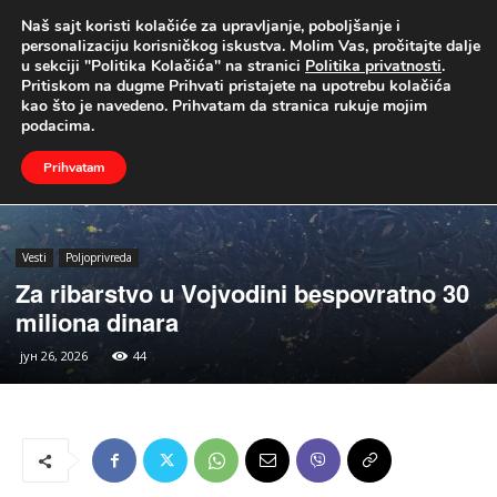
Naš sajt koristi kolačiće za upravljanje, poboljšanje i
UŽIVO
personalizaciju korisničkog iskustva. Molim Vas, pročitajte dalje
u sekciji "Politika Kolačića" na stranici
Politika privatnosti
.
Naslovna
Vesti
Poljoprivreda
Pritiskom na dugme Prihvati pristajete na upotrebu kolačića
kao što je navedeno. Prihvatam da stranica rukuje mojim
podacima.
Prihvatam
Vesti
Poljoprivreda
Za ribarstvo u Vojvodini bespovratno 30
miliona dinara
јун 26, 2026
44