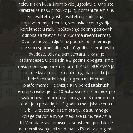
televizijskih kuća širom bivše Jugoslavije. Ono što
karakteriše našu produkciju, tj. pomenute emisije,
su kvalitetni gosti, kvalitetna produkcija,
najsavremenija tehnika, vrhunska scenografija,
korektnost u radu i poštovanje dobrih poslovnih
odnosa sa televizijskim kućama (reemiterima).
Ovo se moze zaključiti iz podatka da je emisije
koje smo spomenuli, prvih 10 godina reemitovalo
dvadeset televizijskih centara, a kasnije
sedamdeset. U poslednje 3 godine obogatili smo
našu produkciju sa emisijom BEZ USTRUČAVANJA
koja je izazvala veliku pažnju gledaoca i koja
beleži rekordni broj pregleda na internet
platformama. Televizija KTV pored istaknutih
emisija, realizuje još 10 autorskih emisija nedeljno
i svakodnevni informativni program. S obzirom na
to da je u poslednjih 10 godina medijska scena u
Srbiji u izuzetno lošem stanju, da su mnoge
kolege zatvorile svoje medijske kuće, televizija
KTV ne daje više emisije iz sopstvene produkcije
na reemitovanje, ali se danas KTV televizija gleda