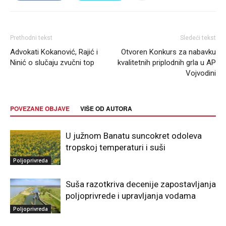
Prethodni tekst
Sledeći tekst
Advokati Kokanović, Rajić i
Otvoren Konkurs za nabavku
Ninić o slučaju zvučni top
kvalitetnih priplodnih grla u AP
Vojvodini
POVEZANE OBJAVE
VIŠE OD AUTORA
U južnom Banatu suncokret odoleva
tropskoj temperaturi i suši
Poljoprivreda
Suša razotkriva decenije zapostavljanja
poljoprivrede i upravljanja vodama
Poljoprivreda