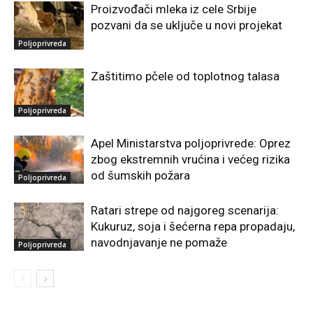
Proizvođači mleka iz cele Srbije
pozvani da se uključe u novi projekat
Poljoprivreda
Zaštitimo pčele od toplotnog talasa
Poljoprivreda
Apel Ministarstva poljoprivrede: Oprez
zbog ekstremnih vrućina i većeg rizika
od šumskih požara
Poljoprivreda
Ratari strepe od najgoreg scenarija:
Kukuruz, soja i šećerna repa propadaju,
navodnjavanje ne pomaže
Poljoprivreda