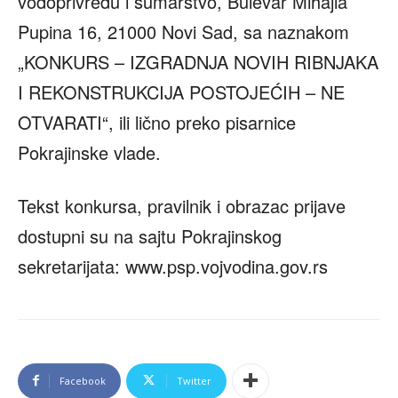
vodoprivredu i šumarstvo, Bulevar Mihajla
Pupina 16, 21000 Novi Sad, sa naznakom
„KONKURS – IZGRADNJA NOVIH RIBNJAKA
I REKONSTRUKCIJA POSTOJEĆIH – NE
OTVARATI“, ili lično preko pisarnice
Pokrajinske vlade.
Tekst konkursa, pravilnik i obrazac prijave
dostupni su na sajtu Pokrajinskog
sekretarijata: www.psp.vojvodina.gov.rs
Facebook
Twitter