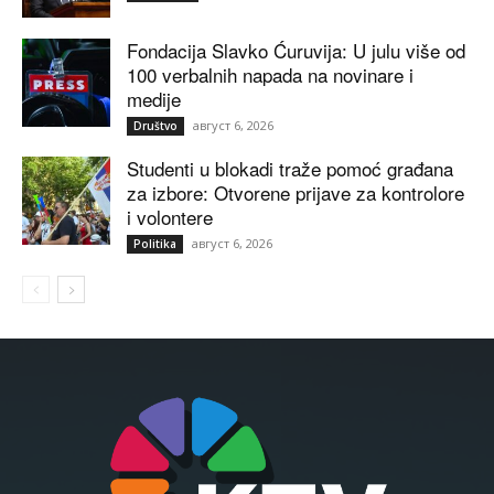
Fondacija Slavko Ćuruvija: U julu više od
100 verbalnih napada na novinare i
medije
август 6, 2026
Društvo
Studenti u blokadi traže pomoć građana
za izbore: Otvorene prijave za kontrolore
i volontere
август 6, 2026
Politika