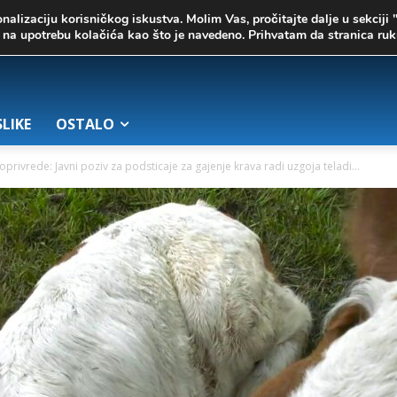
onalizaciju korisničkog iskustva. Molim Vas, pročitajte dalje u sekciji 
te na upotrebu kolačića kao što je navedeno. Prihvatam da stranica r
SLIKE
OSTALO
oprivrede: Javni poziv za podsticaje za gajenje krava radi uzgoja teladi...