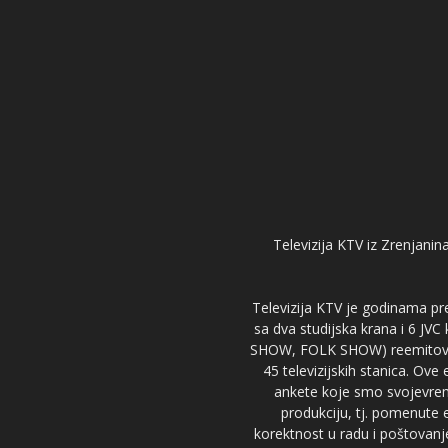
Televizija KTV iz Zrenjanina
Televizija KTV je godinama pre
sa dva studijska krana i 6 JVC
SHOW, FOLK SHOW) reemitovalo 
45 televizijskih stanica. Ove
ankete koje smo svojevreme
produkciju, tj. pomenute e
korektnost u radu i poštovanj