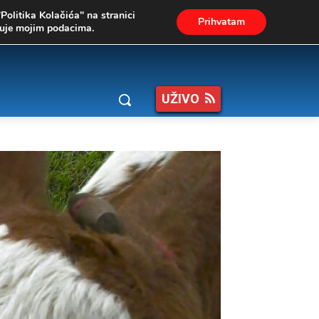
"Politika Kolačića" na stranici
Prihvatam
ukuje mojim podacima.
UŽIVO