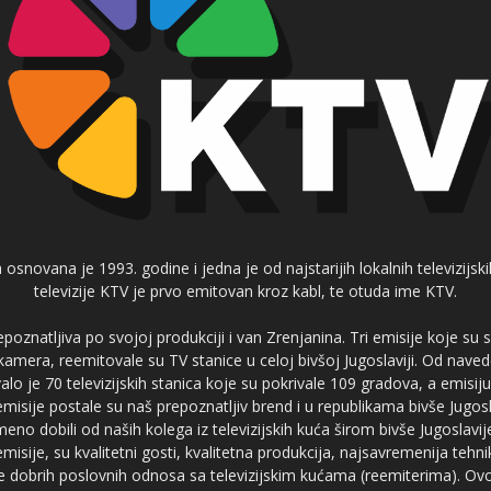
 osnovana je 1993. godine i jedna je od najstarijih lokalnih televizijs
televizije KTV je prvo emitovan kroz kabl, te otuda ime KTV.
poznatljiva po svojoj produkciji i van Zrenjanina. Tri emisije koje su
 kamera, reemitovale su TV stanice u celoj bivšoj Jugoslaviji. Od nave
je 70 televizijskih stanica koje su pokrivale 109 gradova, a emis
 emisije postale su naš prepoznatljiv brend i u republikama bivše Jugos
no dobili od naših kolega iz televizijskih kuća širom bivše Jugoslavij
misije, su kvalitetni gosti, kvalitetna produkcija, najsavremenija tehn
e dobrih poslovnih odnosa sa televizijskim kućama (reemiterima). Ovo