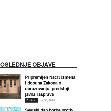
POSLEDNJE OBJAVE
Pripremljen Nacrt izmena
i dopuna Zakona o
obrazovanju, predstoji
javna rasprava
јул 31, 2026
Društvo
Svetski dan borbe protiv