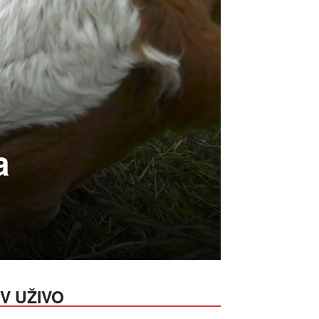
a
V UŽIVO