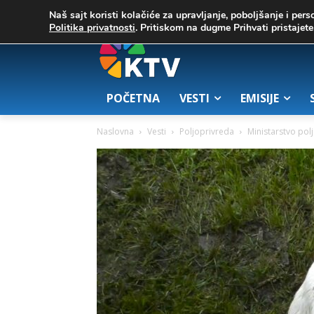
C
03. август 2026.
23.7
Zrenjanin
Naš sajt koristi kolačiće za upravljanje, poboljšanje i pers
Politika privatnosti
. Pritiskom na dugme Prihvati pristaje
POČETNA
VESTI
EMISIJE
Naslovna
Vesti
Poljoprivreda
Ministarstvo polj