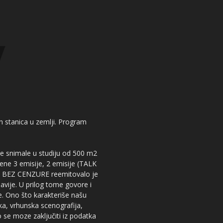
kih stanica u zemlji. Program
 se snimale u studiju od 500 m2
dene 3 emisije, 2 emisije (TALK
iju BEZ CENZURE reemitovalo je
lavije. U prilog tome govore i
e. Ono što karakteriše našu
ika, vrhunska scenografija,
 se moze zaključiti iz podatka