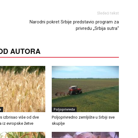
Sledeći tekst
Narodni pokret Srbije predstavio program za
privredu „Srbija sutra“
 OD AUTORA
a
Poljoprivreda
as izbrisao više od dve
Poljoprivredno zemljište u Srbiji sve
ra iz evropske žetve
skuplje