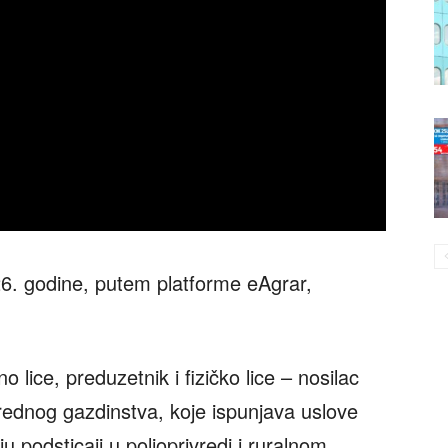
26. godine, putem platforme eAgrar,
 lice, preduzetnik i fizičko lice – nosilac
rednog gazdinstva, koje ispunjava uslove
podsticaji u poljoprivredi i ruralnom