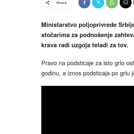
Share
Ministarstvo poljoprivrede Srbij
stočarima za podnošenje zahteva
krava radi uzgoja teladi za tov.
Pravo na podsticaje za isto grlo o
godinu, a iznos podsticaja po grlu 