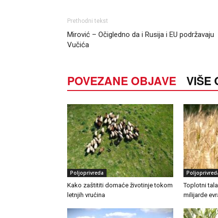
Prethodni tekst
Mirović – Očigledno da i Rusija i EU podržavaju
Vučića
POVEZANE OBJAVE
VIŠE
Poljoprivreda
Poljoprivred
Kako zaštititi domaće životinje tokom
Toplotni tal
letnjih vrućina
milijarde ev