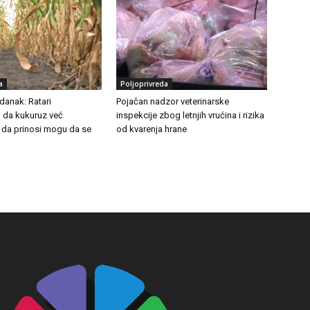
a
Poljoprivreda
danak: Ratari
Pojačan nadzor veterinarske
 da kukuruz već
inspekcije zbog letnjih vrućina i rizika
 da prinosi mogu da se
od kvarenja hrane