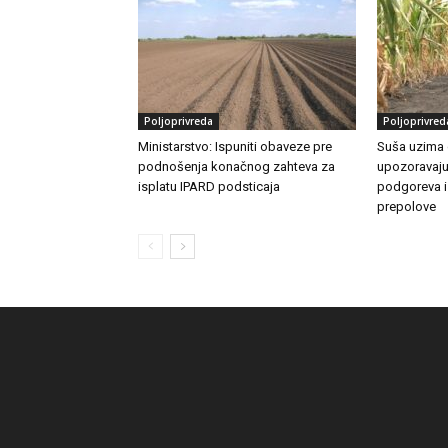
Poljoprivreda
Poljoprivred
Ministarstvo: Ispuniti obaveze pre
Suša uzima 
podnošenja konačnog zahteva za
upozoravaju
isplatu IPARD podsticaja
podgoreva i
prepolove