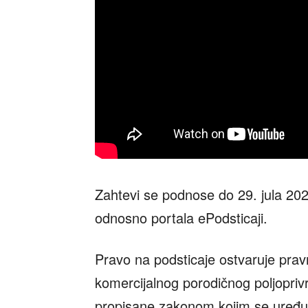
Zahtevi se podnose do 29. jula 20
odnosno portala ePodsticaji.
Pravo na podsticaje ostvaruje pravno
komercijalnog porodičnog poljopriv
propisane zakonom kojim se uređuju 