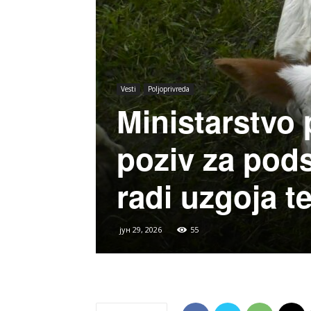
Vesti
Poljoprivreda
Ministarstvo 
poziv za pods
radi uzgoja te
јун 29, 2026
55