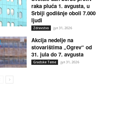
raka pluća 1. avgusta, u
Srbiji godišnje oboli 7.000
ljudi
јул 31, 2026
Zdravstvo
Akcija nedelje na
stovarištima „Ogrev“ od
31. jula do 7. avgusta
јул 31, 2026
Gradske Teme