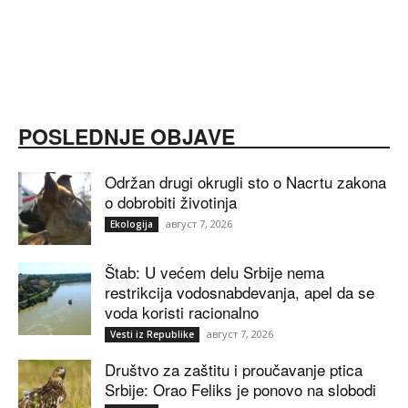
POSLEDNJE OBJAVE
Održan drugi okrugli sto o Nacrtu zakona
o dobrobiti životinja
август 7, 2026
Ekologija
Štab: U većem delu Srbije nema
restrikcija vodosnabdevanja, apel da se
voda koristi racionalno
август 7, 2026
Vesti iz Republike
Društvo za zaštitu i proučavanje ptica
Srbije: Orao Feliks je ponovo na slobodi