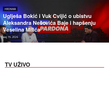
HRONIKA
Uglješa Bokić i Vuk Cvijić o ubistvu
Aleksandra Nešovića Baje i hapšenju
Veselina Milića
мај 19, 2026
TV UŽIVO