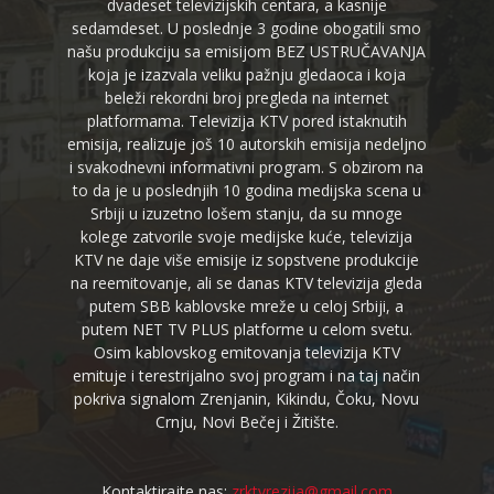
dvadeset televizijskih centara, a kasnije
sedamdeset. U poslednje 3 godine obogatili smo
našu produkciju sa emisijom BEZ USTRUČAVANJA
koja je izazvala veliku pažnju gledaoca i koja
beleži rekordni broj pregleda na internet
platformama. Televizija KTV pored istaknutih
emisija, realizuje još 10 autorskih emisija nedeljno
i svakodnevni informativni program. S obzirom na
to da je u poslednjih 10 godina medijska scena u
Srbiji u izuzetno lošem stanju, da su mnoge
kolege zatvorile svoje medijske kuće, televizija
KTV ne daje više emisije iz sopstvene produkcije
na reemitovanje, ali se danas KTV televizija gleda
putem SBB kablovske mreže u celoj Srbiji, a
putem NET TV PLUS platforme u celom svetu.
Osim kablovskog emitovanja televizija KTV
emituje i terestrijalno svoj program i na taj način
pokriva signalom Zrenjanin, Kikindu, Čoku, Novu
Crnju, Novi Bečej i Žitište.
Kontaktirajte nas:
zrktvrezija@gmail.com