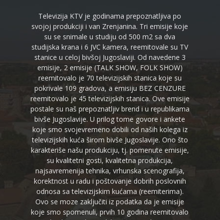
Televizija KTV je godinama prepoznatljiva po
svojoj produkciji i van Zrenjanina. Tri emisije koje
su se snimale u studiju od 500 m2 sa dva
studijska krana i 6 JVC kamera, reemitovale su TV
stanice u celoj bivšoj Jugoslaviji. Od navedene 3
emisije, 2 emisije (TALK SHOW, FOLK SHOW)
reemitovalo je 70 televizijskih stanica koje su
pokrivale 109 gradova, a emisiju BEZ CENZURE
reemitovalo je 45 televizijskih stanica. Ove emisije
postale su naš prepoznatljiv brend i u republikama
bivše Jugoslavije. U prilog tome govore i ankete
koje smo svojevremeno dobili od naših kolega iz
televizijskih kuća širom bivše Jugoslavije. Ono što
karakteriše našu produkciju, tj. pomenute emisije,
su kvalitetni gosti, kvalitetna produkcija,
najsavremenija tehnika, vrhunska scenografija,
korektnost u radu i poštovanje dobrih poslovnih
odnosa sa televizijskim kućama (reemiterima).
Ovo se moze zaključiti iz podatka da je emisije
koje smo spomenuli, prvih 10 godina reemitovalo