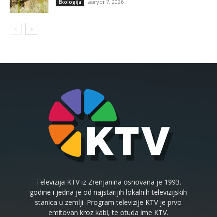
август 7, 2026
Ekologija
Televizija KTV iz Zrenjanina osnovana je 1993.
godine i jedna je od najstarijih lokalnih televizijskih
stanica u zemlji. Program televizije KTV je prvo
emitovan kroz kabl, te otuda ime KTV.