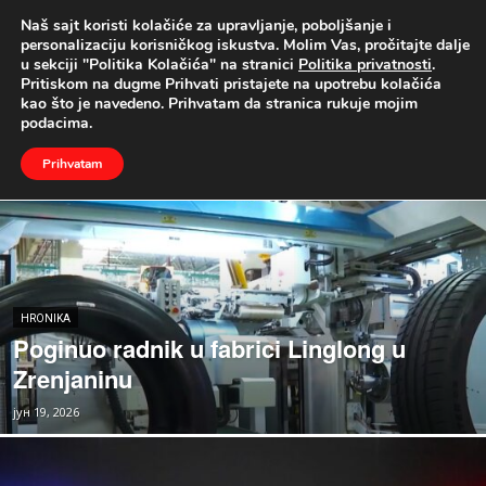
Naš sajt koristi kolačiće za upravljanje, poboljšanje i
UŽIVO
personalizaciju korisničkog iskustva. Molim Vas, pročitajte dalje
u sekciji "Politika Kolačića" na stranici
Politika privatnosti
.
Pritiskom na dugme Prihvati pristajete na upotrebu kolačića
Naslovna
Hronika
kao što je navedeno. Prihvatam da stranica rukuje mojim
HRONIKA
podacima.
Aktuelnosti iz Čajetine
Božićna poslanica
Prihvatam
HRONIKA
Poginuo radnik u fabrici Linglong u
Zrenjaninu
јун 19, 2026