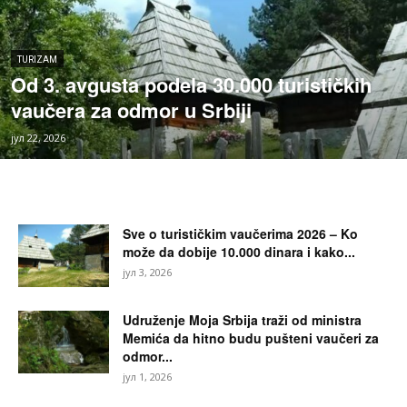
TURIZAM
Od 3. avgusta podela 30.000 turističkih
vaučera za odmor u Srbiji
јул 22, 2026
Sve o turističkim vaučerima 2026 – Ko
može da dobije 10.000 dinara i kako...
јул 3, 2026
Udruženje Moja Srbija traži od ministra
Memića da hitno budu pušteni vaučeri za
odmor...
јул 1, 2026