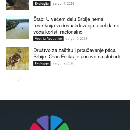
август 7, 2026
Ekologija
Štab: U većem delu Srbije nema
restrikcija vodosnabdevanja, apel da se
voda koristi racionalno
август 7, 2026
Vesti iz Republike
Društvo za zaštitu i proučavanje ptica
Srbije: Orao Feliks je ponovo na slobodi
август 7, 2026
Ekologija