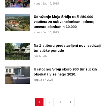
новембар 17, 2025
Udruženje Moja Srbija traži 250.000
vaučera za subvencionisani odmor,
umesto planiranih 30.000
новембар 10, 2025
Na Zlatiboru predstavljeni novi sadržaji
turističke ponude
јун 12, 2025
U istočnoj Srbiji skoro 900 turističkih
objekata više nego 2020.
април 17, 2025
1
2
3