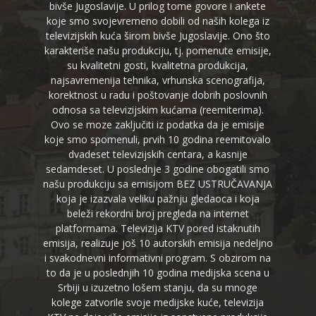
bivše Jugoslavije. U prilog tome govore i ankete
koje smo svojevremeno dobili od naših kolega iz
televizijskih kuća širom bivše Jugoslavije. Ono što
karakteriše našu produkciju, tj. pomenute emisije,
su kvalitetni gosti, kvalitetna produkcija,
najsavremenija tehnika, vrhunska scenografija,
korektnost u radu i poštovanje dobrih poslovnih
odnosa sa televizijskim kućama (reemiterima).
Ovo se moze zaključiti iz podatka da je emisije
koje smo spomenuli, prvih 10 godina reemitovalo
dvadeset televizijskih centara, a kasnije
sedamdeset. U poslednje 3 godine obogatili smo
našu produkciju sa emisijom BEZ USTRUČAVANJA
koja je izazvala veliku pažnju gledaoca i koja
beleži rekordni broj pregleda na internet
platformama. Televizija KTV pored istaknutih
emisija, realizuje još 10 autorskih emisija nedeljno
i svakodnevni informativni program. S obzirom na
to da je u poslednjih 10 godina medijska scena u
Srbiji u izuzetno lošem stanju, da su mnoge
kolege zatvorile svoje medijske kuće, televizija