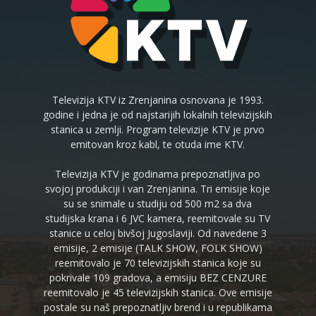
Televizija KTV iz Zrenjanina osnovana je 1993.
godine i jedna je od najstarijih lokalnih televizijskih
stanica u zemlji. Program televizije KTV je prvo
emitovan kroz kabl, te otuda ime KTV.
Televizija KTV je godinama prepoznatljiva po
svojoj produkciji i van Zrenjanina. Tri emisije koje
su se snimale u studiju od 500 m2 sa dva
studijska krana i 6 JVC kamera, reemitovale su TV
stanice u celoj bivšoj Jugoslaviji. Od navedene 3
emisije, 2 emisije (TALK SHOW, FOLK SHOW)
reemitovalo je 70 televizijskih stanica koje su
pokrivale 109 gradova, a emisiju BEZ CENZURE
reemitovalo je 45 televizijskih stanica. Ove emisije
postale su naš prepoznatljiv brend i u republikama