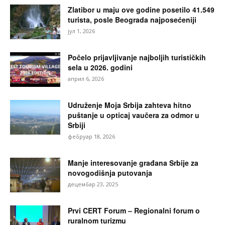
Zlatibor u maju ove godine posetilo 41.549
turista, posle Beograda najposećeniji
јул 1, 2026
Počelo prijavljivanje najboljih turističkih
sela u 2026. godini
април 6, 2026
Udruženje Moja Srbija zahteva hitno
puštanje u opticaj vaučera za odmor u
Srbiji
фебруар 18, 2026
Manje interesovanje građana Srbije za
novogodišnja putovanja
децембар 23, 2025
Prvi CERT Forum – Regionalni forum o
ruralnom turizmu