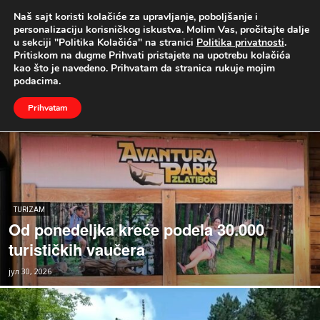
Naš sajt koristi kolačiće za upravljanje, poboljšanje i
UŽIVO
personalizaciju korisničkog iskustva. Molim Vas, pročitajte dalje
u sekciji "Politika Kolačića" na stranici
Politika privatnosti
.
Pritiskom na dugme Prihvati pristajete na upotrebu kolačića
Naslovna
Turizam
kao što je navedeno. Prihvatam da stranica rukuje mojim
TURIZAM
podacima.
Aktuelnosti iz Čajetine
Božićna poslanica
Prihvatam
TURIZAM
Od ponedeljka kreće podela 30.000
turističkih vaučera
јул 30, 2026