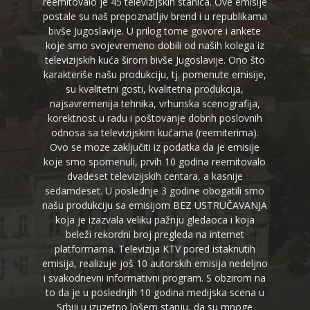
reemitovalo je 45 televizijskih stanica. Ove emisije
postale su naš prepoznatljiv brend i u republikama
bivše Jugoslavije. U prilog tome govore i ankete
koje smo svojevremeno dobili od naših kolega iz
televizijskih kuća širom bivše Jugoslavije. Ono što
karakteriše našu produkciju, tj. pomenute emisije,
su kvalitetni gosti, kvalitetna produkcija,
najsavremenija tehnika, vrhunska scenografija,
korektnost u radu i poštovanje dobrih poslovnih
odnosa sa televizijskim kućama (reemiterima).
Ovo se moze zaključiti iz podatka da je emisije
koje smo spomenuli, prvih 10 godina reemitovalo
dvadeset televizijskih centara, a kasnije
sedamdeset. U poslednje 3 godine obogatili smo
našu produkciju sa emisijom BEZ USTRUČAVANJA
koja je izazvala veliku pažnju gledaoca i koja
beleži rekordni broj pregleda na internet
platformama. Televizija KTV pored istaknutih
emisija, realizuje još 10 autorskih emisija nedeljno
i svakodnevni informativni program. S obzirom na
to da je u poslednjih 10 godina medijska scena u
Srbiji u izuzetno lošem stanju, da su mnoge