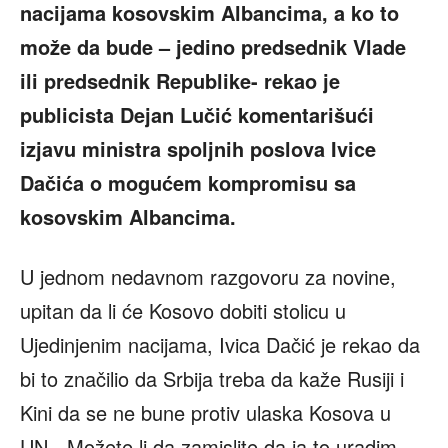
nacijama kosovskim Albancima, a ko to
može da bude – jedino predsednik Vlade
ili predsednik Republike- rekao je
publicista Dejan Lučić komentarišući
izjavu ministra spoljnih poslova Ivice
Dačića o mogućem kompromisu sa
kosovskim Albancima.
U jednom nedavnom razgovoru za novine,
upitan da li će Kosovo dobiti stolicu u
Ujedinjenim nacijama, Ivica Dačić je rekao da
bi to značilio da Srbija treba da kaže Rusiji i
Kini da se ne bune protiv ulaska Kosova u
UN. „Možete li da zamislite da ja to uradim.