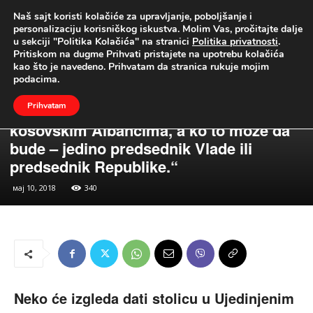
Naš sajt koristi kolačiće za upravljanje, poboljšanje i
UŽIVO
personalizaciju korisničkog iskustva. Molim Vas, pročitajte dalje
u sekciji "Politika Kolačića" na stranici
Politika privatnosti
.
Naslovna
Vesti
Politika
Pritiskom na dugme Prihvati pristajete na upotrebu kolačića
kao što je navedeno. Prihvatam da stranica rukuje mojim
Vesti
Politika
podacima.
Dejan Lučić: „Neko će izgleda dati
Prihvatam
stolicu u Ujedinjenim nacijama
kosovskim Albancima, a ko to može da
bude – jedino predsednik Vlade ili
predsednik Republike.“
мај 10, 2018
340
Neko će izgleda dati stolicu u Ujedinjenim