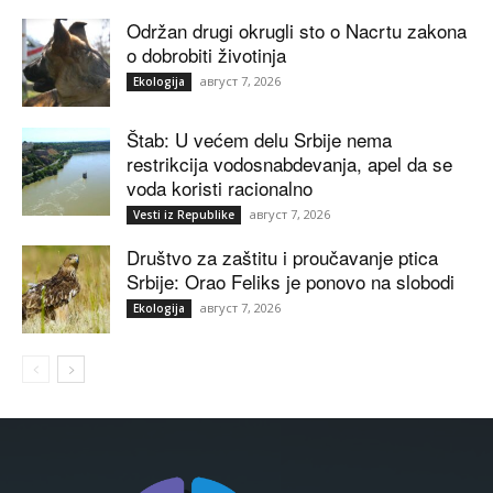
Održan drugi okrugli sto o Nacrtu zakona
o dobrobiti životinja
август 7, 2026
Ekologija
Štab: U većem delu Srbije nema
restrikcija vodosnabdevanja, apel da se
voda koristi racionalno
август 7, 2026
Vesti iz Republike
Društvo za zaštitu i proučavanje ptica
Srbije: Orao Feliks je ponovo na slobodi
август 7, 2026
Ekologija