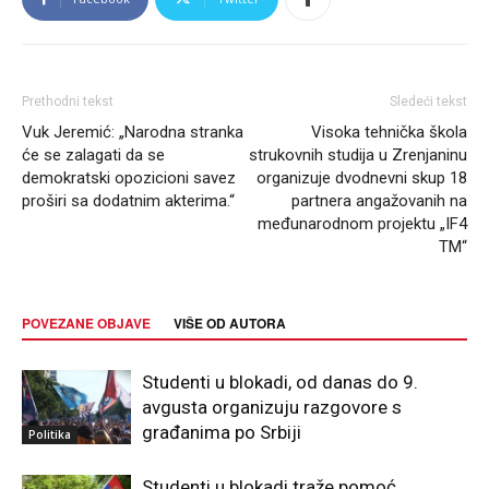
Prethodni tekst
Sledeći tekst
Vuk Jeremić: „Narodna stranka
Visoka tehnička škola
će se zalagati da se
strukovnih studija u Zrenjaninu
demokratski opozicioni savez
organizuje dvodnevni skup 18
proširi sa dodatnim akterima.“
partnera angažovanih na
međunarodnom projektu „IF4
TM“
POVEZANE OBJAVE
VIŠE OD AUTORA
Studenti u blokadi, od danas do 9.
avgusta organizuju razgovore s
građanima po Srbiji
Politika
Studenti u blokadi traže pomoć