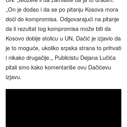
‚‚On je dodao i da se po pitanju Kosova mora
doći do kompromisa. Odgovarajući na pitanje
da li rezultat tog kompromisa može biti da
Kosovo dobije stolicu u UN, Dačić je izjavio da
je to moguće, ukoliko srpska strana to prihvati
i nikako drugačije.‚‚ Publicistu Dejana Lučića
pitali smo kako komentariše ovu Dačićevu
izjavu.