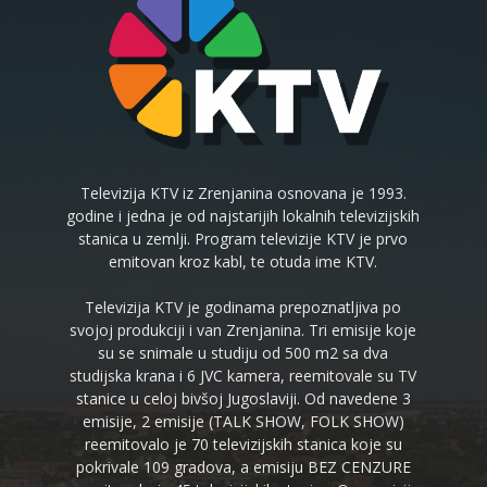
Televizija KTV iz Zrenjanina osnovana je 1993.
godine i jedna je od najstarijih lokalnih televizijskih
stanica u zemlji. Program televizije KTV je prvo
emitovan kroz kabl, te otuda ime KTV.
Televizija KTV je godinama prepoznatljiva po
svojoj produkciji i van Zrenjanina. Tri emisije koje
su se snimale u studiju od 500 m2 sa dva
studijska krana i 6 JVC kamera, reemitovale su TV
stanice u celoj bivšoj Jugoslaviji. Od navedene 3
emisije, 2 emisije (TALK SHOW, FOLK SHOW)
reemitovalo je 70 televizijskih stanica koje su
pokrivale 109 gradova, a emisiju BEZ CENZURE