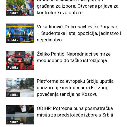
građana za izbore: Otvorene prijave za
kontrolore i volontere
Politika
Vukadinović, Dobrosavljević i Pogačar
– Studentska lista, opozicija, jedinstvo i
nejedinstvo
Politika
Željko Pantić: Naprednjaci se mrze
međusobno do tačke istrebljenja
Politika
Platforma za evropsku Srbiju uputila
upozorenje institucijama EU zbog
povećanja tenzija na Kosovu
Politika
ODIHR: Potrebna puna posmatračka
misija za predstojeće izbore u Srbiji
Politika