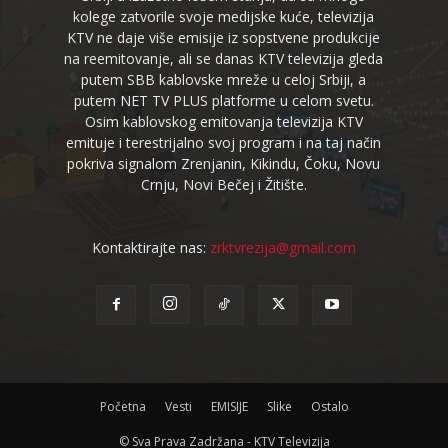
kolege zatvorile svoje medijske kuće, televizija
KTV ne daje više emisije iz sopstvene produkcije
na reemitovanje, ali se danas KTV televizija gleda
putem SBB kablovske mreže u celoj Srbiji, a
putem NET TV PLUS platforme u celom svetu.
Osim kablovskog emitovanja televizija KTV
emituje i terestrijalno svoj program i na taj način
pokriva signalom Zrenjanin, Kikindu, Čoku, Novu
Crnju, Novi Bečej i Žitište.
Kontaktirajte nas:
zrktvrezija@gmail.com
Početna
Vesti
EMISIJE
Slike
Ostalo
© Sva Prava Zadržana - KTV Televizija