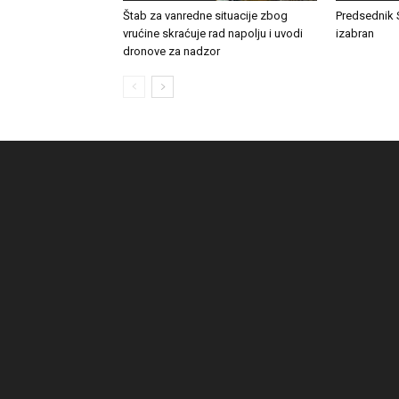
Štab za vanredne situacije zbog
Predsednik 
vrućine skraćuje rad napolju i uvodi
izabran
dronove za nadzor