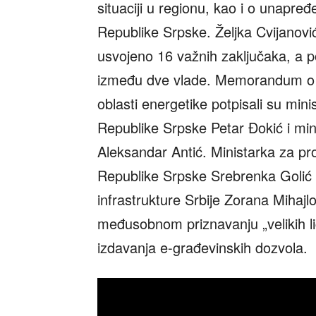
situaciji u regionu, kao i o unapređ
Republike Srpske. Željka Cvijanović 
usvojeno 16 važnih zaključaka, a 
između dve vlade. Memorandum o sa
oblasti energetike potpisali su minis
Republike Srpske Petar Đokić i mini
Aleksandar Antić. Ministarka za pro
Republike Srpske Srebrenka Golić i
infrastrukture Srbije Zorana Mihaj
međusobnom priznavanju „velikih lic
izdavanja e-građevinskih dozvola.