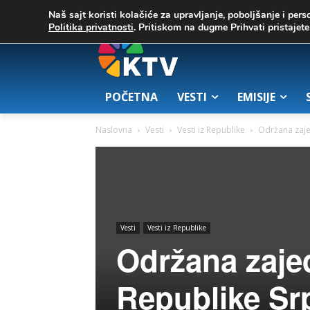
C
06. август 2026.
23.5
Zrenjanin
Naš sajt koristi kolačiće za upravljanje, poboljšanje i pers
Politika privatnosti
. Pritiskom na dugme Prihvati pristaje
POČETNA
VESTI
EMISIJE
Naslovna
Vesti
Vesti iz Republike
Održana zaje
Vesti
Vesti iz Republike
Održana zaje
Republike Srp