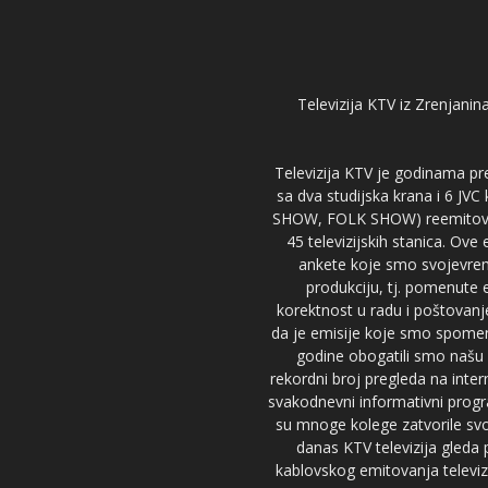
Televizija KTV iz Zrenjanina
Televizija KTV je godinama pre
sa dva studijska krana i 6 JVC
SHOW, FOLK SHOW) reemitovalo 
45 televizijskih stanica. Ove
ankete koje smo svojevreme
produkciju, tj. pomenute e
korektnost u radu i poštovanj
da je emisije koje smo spomenu
godine obogatili smo našu 
rekordni broj pregleda na inter
svakodnevni informativni progr
su mnoge kolege zatvorile svoj
danas KTV televizija gled
kablovskog emitovanja televizi