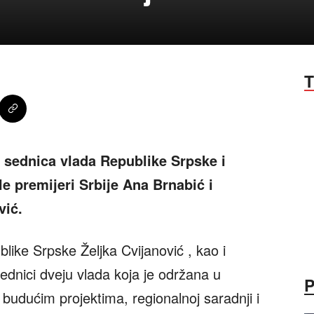
T
a sednica vlada Republike Srpske i
e premijeri Srbije Ana Brnabić i
vić.
blike Srpske Željka Cvijanović , kao i
sednici dveju vlada koja je održana u
 budućim projektima, regionalnoj saradnji i