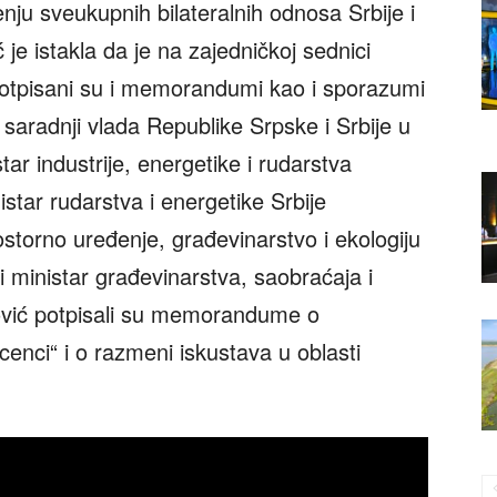
enju sveukupnih bilateralnih odnosa Srbije i
je istakla da je na zajedničkoj sednici
potpisani su i memorandumi kao i sporazumi
radnji vlada Republike Srpske i Srbije u
tar industrije, energetike i rudarstva
star rudarstva i energetike Srbije
storno uređenje, građevinarstvo i ekologiju
 ministar građevinarstva, saobraćaja i
lović potpisali su memorandume o
enci“ i o razmeni iskustava u oblasti