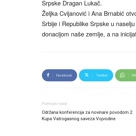
Srpske Dragan Lukač.
Željka Cvijanović i Ana Brnabić otv
Srbije i Republike Srpske u naselju 
donacijom naše zemlje, a na inicij
Facebook
Twitter
Wh
Prethodni tekst
Održana konferencija za novinare povodom 2.
Kupa Vatrogasnog saveza Vojvodine