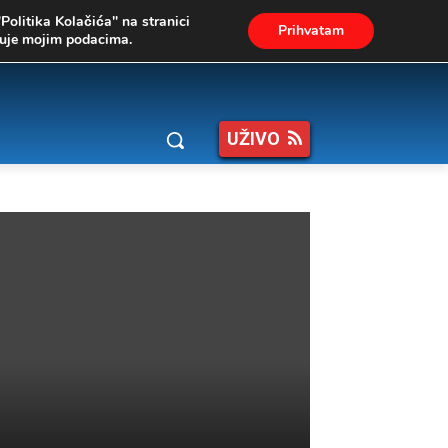
"Politika Kolačića" na stranici
Prihvatam
ukuje mojim podacima.
UŽIVO