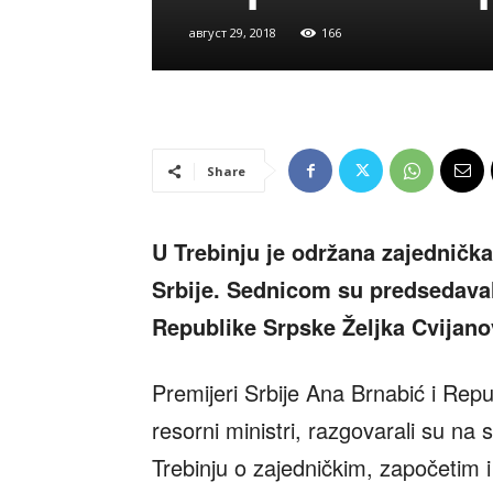
август 29, 2018
166
Share
U Trebinju je održana zajedničk
Srbije. Sednicom su predsedaval
Republike Srpske Željka Cvijano
Premijeri Srbije Ana Brnabić i Repu
resorni ministri, razgovarali su na 
Trebinju o zajedničkim, započetim i