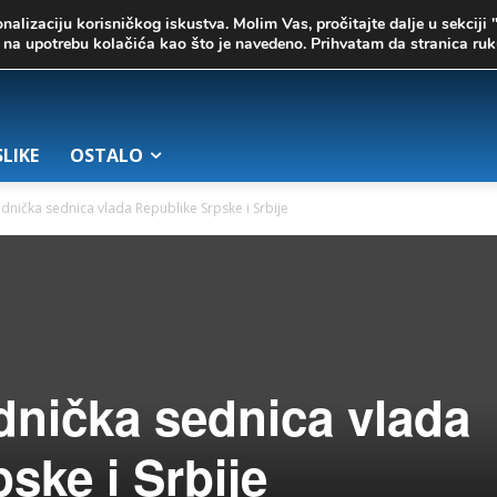
onalizaciju korisničkog iskustva. Molim Vas, pročitajte dalje u sekciji 
te na upotrebu kolačića kao što je navedeno. Prihvatam da stranica r
SLIKE
OSTALO
dnička sednica vlada Republike Srpske i Srbije
dnička sednica vlada
ske i Srbije