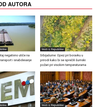
 OD AUTORA
ublike
Vesti iz Republike
aj negativno utiče na
Srbijašume: Opez pri boravku u
transport i snabdevanje
prirodi kako bi se sprečili šumski
požari pri visokim temperaturama
ublike
Vesti iz Republike