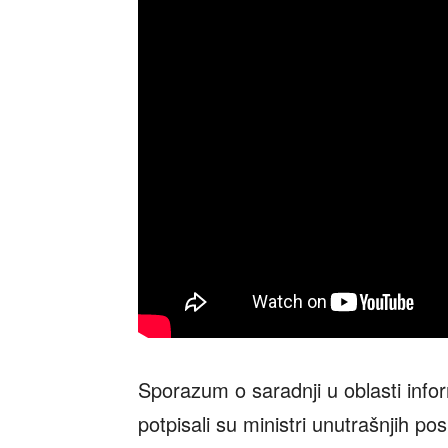
Sporazum o saradnji u oblasti info
potpisali su ministri unutrašnjih p