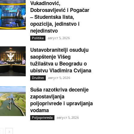
Vukadinović,
Dobrosavljević i Pogačar
– Studentska lista,
opozicija, jedinstvo i
nejedinstvo
август 5, 2026
Politika
Ustavobranitelji osuđuju
saopštenje Višeg
tužilaštva u Beogradu o
ubistvu Vladimira Cvijana
август 5, 2026
Društvo
Suša razotkriva decenije
zapostavljanja
poljoprivrede i upravljanja
vodama
август 5, 2026
Poljoprivreda