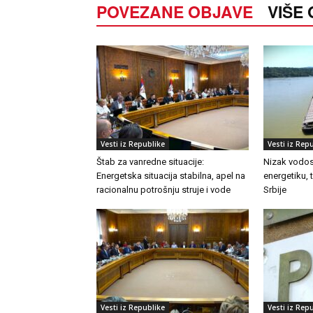
POVEZANE OBJAVE
VIŠE
Vesti iz Republike
Vesti iz Rep
Štab za vanredne situacije:
Nizak vodost
Energetska situacija stabilna, apel na
energetiku, 
racionalnu potrošnju struje i vode
Srbije
Vesti iz Republike
Vesti iz Rep