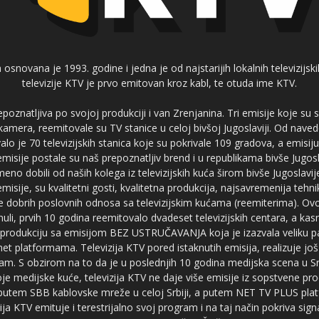
 osnovana je 1993. godine i jedna je od najstarijih lokalnih televizijs
televizije KTV je prvo emitovan kroz kabl, te otuda ime KTV.
poznatljiva po svojoj produkciji i van Zrenjanina. Tri emisije koje su
 kamera, reemitovale su TV stanice u celoj bivšoj Jugoslaviji. Od nave
je 70 televizijskih stanica koje su pokrivale 109 gradova, a emis
 emisije postale su naš prepoznatljiv brend i u republikama bivše Jugos
no dobili od naših kolega iz televizijskih kuća širom bivše Jugoslavij
misije, su kvalitetni gosti, kvalitetna produkcija, najsavremenija tehn
e dobrih poslovnih odnosa sa televizijskim kućama (reemiterima). Ovo
li, prvih 10 godina reemitovalo dvadeset televizijskih centara, a ka
produkciju sa emisijom BEZ USTRUČAVANJA koja je izazvala veliku pa
net platformama. Televizija KTV pored istaknutih emisija, realizuje još
am. S obzirom na to da je u poslednjih 10 godina medijska scena u Srb
e medijske kuće, televizija KTV ne daje više emisije iz sopstvene pro
a putem SBB kablovske mreže u celoj Srbiji, a putem NET TV PLUS pla
ja KTV emituje i terestrijalno svoj program i na taj način pokriva sig