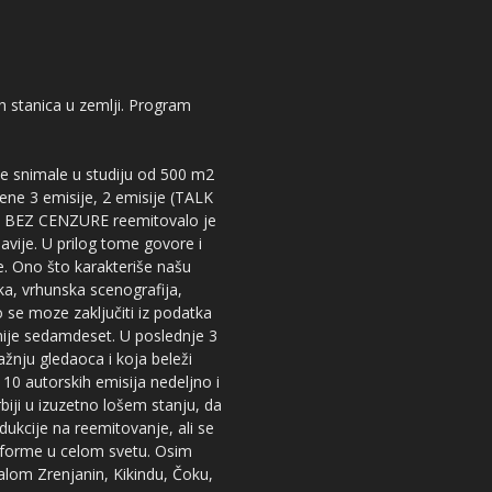
kih stanica u zemlji. Program
 se snimale u studiju od 500 m2
dene 3 emisije, 2 emisije (TALK
iju BEZ CENZURE reemitovalo je
lavije. U prilog tome govore i
e. Ono što karakteriše našu
ika, vrhunska scenografija,
 se moze zaključiti iz podatka
snije sedamdeset. U poslednje 3
žnju gledaoca i koja beleži
 10 autorskih emisija nedeljno i
iji u izuzetno lošem stanju, da
dukcije na reemitovanje, ali se
tforme u celom svetu. Osim
nalom Zrenjanin, Kikindu, Čoku,