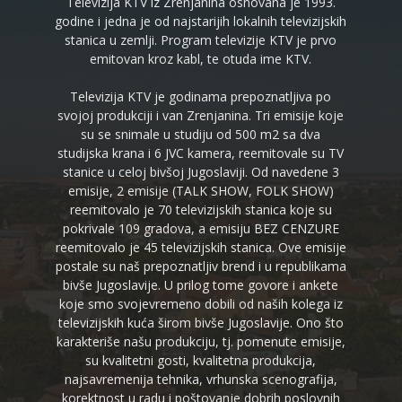
Televizija KTV iz Zrenjanina osnovana je 1993.
godine i jedna je od najstarijih lokalnih televizijskih
stanica u zemlji. Program televizije KTV je prvo
emitovan kroz kabl, te otuda ime KTV.
Televizija KTV je godinama prepoznatljiva po
svojoj produkciji i van Zrenjanina. Tri emisije koje
su se snimale u studiju od 500 m2 sa dva
studijska krana i 6 JVC kamera, reemitovale su TV
stanice u celoj bivšoj Jugoslaviji. Od navedene 3
emisije, 2 emisije (TALK SHOW, FOLK SHOW)
reemitovalo je 70 televizijskih stanica koje su
pokrivale 109 gradova, a emisiju BEZ CENZURE
reemitovalo je 45 televizijskih stanica. Ove emisije
postale su naš prepoznatljiv brend i u republikama
bivše Jugoslavije. U prilog tome govore i ankete
koje smo svojevremeno dobili od naših kolega iz
televizijskih kuća širom bivše Jugoslavije. Ono što
karakteriše našu produkciju, tj. pomenute emisije,
su kvalitetni gosti, kvalitetna produkcija,
najsavremenija tehnika, vrhunska scenografija,
korektnost u radu i poštovanje dobrih poslovnih