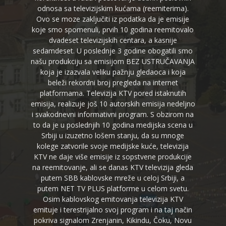
odnosa sa televizijskim kućama (reemiterima).
Ovo se moze zaključiti iz podatka da je emisije
koje smo spomenuli, prvih 10 godina reemitovalo
dvadeset televizijskih centara, a kasnije
sedamdeset. U poslednje 3 godine obogatili smo
našu produkciju sa emisijom BEZ USTRUČAVANJA
koja je izazvala veliku pažnju gledaoca i koja
beleži rekordni broj pregleda na internet
platformama. Televizija KTV pored istaknutih
emisija, realizuje još 10 autorskih emisija nedeljno
i svakodnevni informativni program. S obzirom na
to da je u poslednjih 10 godina medijska scena u
Srbiji u izuzetno lošem stanju, da su mnoge
kolege zatvorile svoje medijske kuće, televizija
KTV ne daje više emisije iz sopstvene produkcije
na reemitovanje, ali se danas KTV televizija gleda
putem SBB kablovske mreže u celoj Srbiji, a
putem NET TV PLUS platforme u celom svetu.
Osim kablovskog emitovanja televizija KTV
emituje i terestrijalno svoj program i na taj način
pokriva signalom Zrenjanin, Kikindu, Čoku, Novu