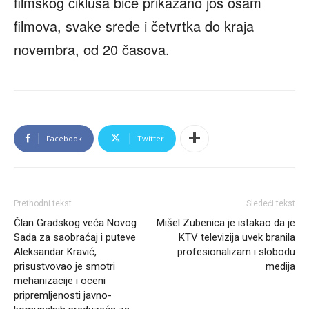
filmskog ciklusa biće prikazano još osam
filmova, svake srede i četvrtka do kraja
novembra, od 20 časova.
Facebook
Twitter
Prethodni tekst
Sledeći tekst
Član Gradskog veća Novog
Mišel Zubenica je istakao da je
Sada za saobraćaj i puteve
KTV televizija uvek branila
Aleksandar Kravić,
profesionalizam i slobodu
prisustvovao je smotri
medija
mehanizacije i oceni
pripremlјenosti javno-