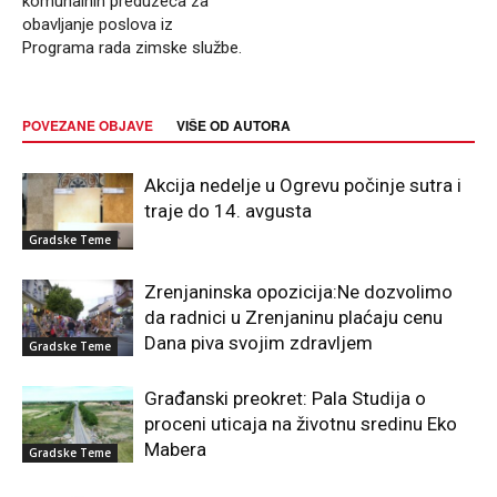
komunalnih preduzeća za
obavlјanje poslova iz
Programa rada zimske službe.
POVEZANE OBJAVE
VIŠE OD AUTORA
Akcija nedelje u Ogrevu počinje sutra i
traje do 14. avgusta
Gradske Teme
Zrenjaninska opozicija:Ne dozvolimo
da radnici u Zrenjaninu plaćaju cenu
Dana piva svojim zdravljem
Gradske Teme
Građanski preokret: Pala Studija o
proceni uticaja na životnu sredinu Eko
Mabera
Gradske Teme