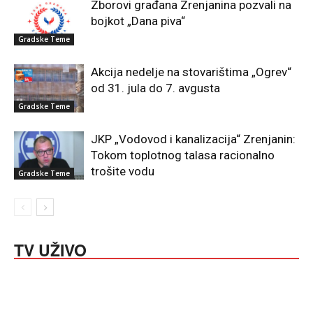
Zborovi građana Zrenjanina pozvali na
bojkot „Dana piva“
Gradske Teme
Akcija nedelje na stovarištima „Ogrev“
od 31. jula do 7. avgusta
Gradske Teme
JKP „Vodovod i kanalizacija“ Zrenjanin:
Tokom toplotnog talasa racionalno
trošite vodu
Gradske Teme
TV UŽIVO