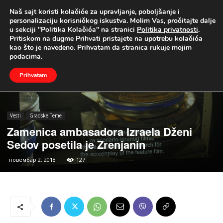
Naš sajt koristi kolačiće za upravljanje, poboljšanje i
UŽIVO
personalizaciju korisničkog iskustva. Molim Vas, pročitajte dalje
u sekciji "Politika Kolačića" na stranici
Politika privatnosti
.
Naslovna
Vesti
Gradske Teme
Pritiskom na dugme Prihvati pristajete na upotrebu kolačića
kao što je navedeno. Prihvatam da stranica rukuje mojim
podacima.
Prihvatam
Vesti
Gradske Teme
Zamenica ambasadora Izraela Dženi
Sedov posetila je Zrenjanin
новембар 2, 2018
127