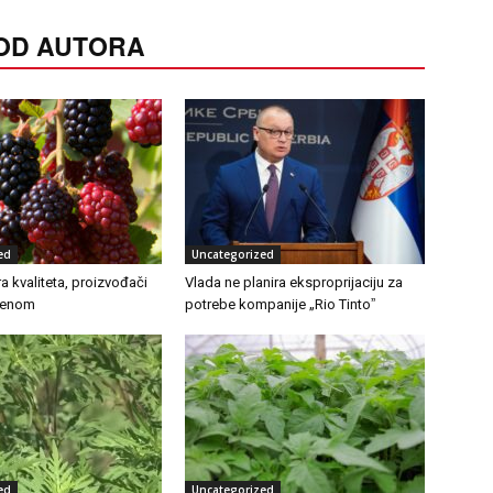
 OD AUTORA
ed
Uncategorized
a kvaliteta, proizvođači
Vlada ne planira eksproprijaciju za
cenom
potrebe kompanije „Rio Tintoˮ
ed
Uncategorized