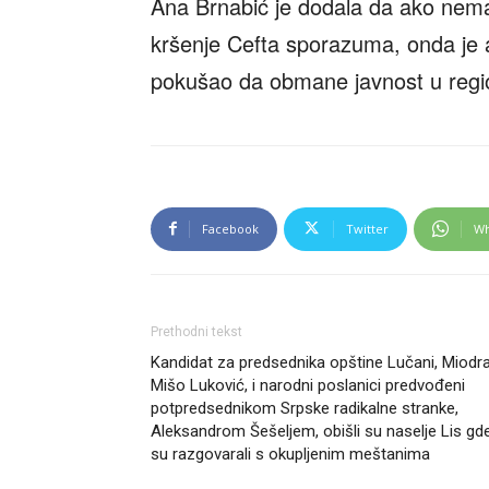
Ana Brnabić je dodala da ako nema
kršenje Cefta sporazuma, onda je 
pokušao da obmane javnost u regio
Facebook
Twitter
Wh
Prethodni tekst
Kandidat za predsednika opštine Lučani, Miodr
Mišo Luković, i narodni poslanici predvođeni
potpredsednikom Srpske radikalne stranke,
Aleksandrom Šešeljem, obišli su naselje Lis gd
su razgovarali s okupljenim meštanima