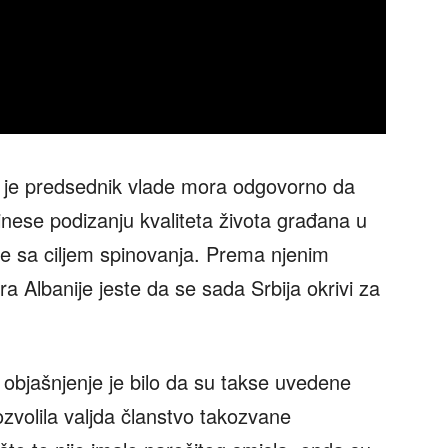
 je predsednik vlade mora odgovorno da
nese podizanju kvaliteta života građana u
tine sa ciljem spinovanja. Prema njenim
era Albanije jeste da se sada Srbija okrivi za
 objašnjenje je bilo da su takse uvedene
ozvolila valjda članstvo takozvane