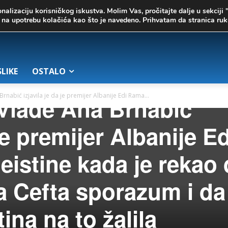
onalizaciju korisničkog iskustva. Molim Vas, pročitajte dalje u sekciji 
te na upotrebu kolačića kao što je navedeno. Prihvatam da stranica r
SLIKE
OSTALO
nabić izjavila je da je premijer Albanije Edi Rama...
Vlade Ana Brnabić
 je premijer Albanije Ed
istine kada je rekao 
ila Cefta sporazum i da
ina na to žalila