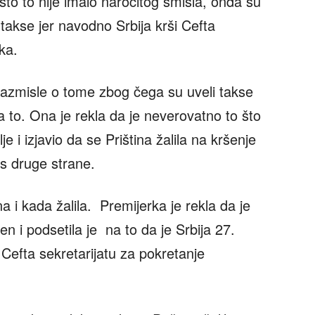
to to nije imalo naročitog smisla, onda su
 takse jer navodno Srbija krši Cefta
ka.
 razmisle o tome zbog čega su uveli takse
 to. Ona je rekla da je neverovatno to što
je i izjavio da se Priština žalila na kršenje
 s druge strane.
na i kada žalila. Premijerka je rekla da je
 i podsetila je na to da je Srbija 27.
efta sekretarijatu za pokretanje