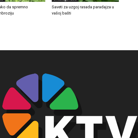
Kako da spremno
Saveti za uzgoj rasada paradajza u
broziju
vašoj bašti