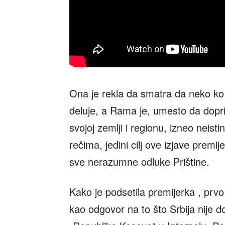
Ona je rekla da smatra da neko ko
deluje, a Rama je, umesto da dopri
svojoj zemlji i regionu, izneo neis
rečima, jedini cilj ove izjave premij
sve nerazumne odluke Prištine.
Kako je podsetila premijerka , prvo
kao odgovor na to što Srbija nije d