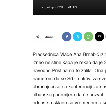
децембар 5, 2018
189
Share
Predsednica Vlade Ana Brnabić izja
izneo neistine kada je rekao da je 
navodno Priština na to žalila. Оna ј
namerom da se Srbija okrivi za sve
obraćajući se na konferenciji za n
albanskog premijera da će pozvati
odnose u skladu sa vremenom u koje