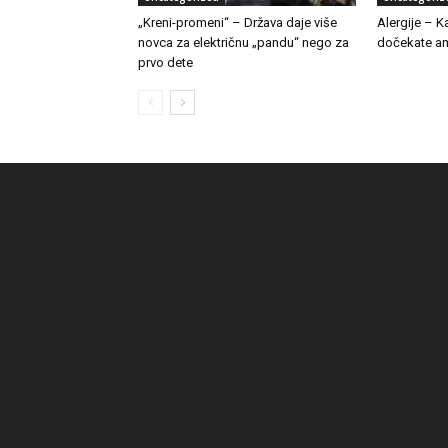
„Kreni-promeni“ – Država daje više
Alergije – 
novca za električnu „pandu“ nego za
dočekate am
prvo dete