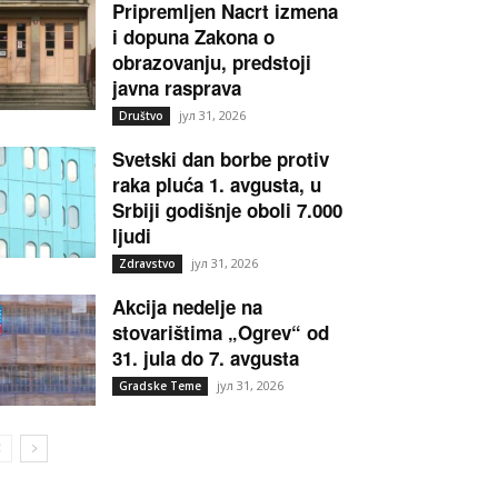
Pripremljen Nacrt izmena
i dopuna Zakona o
obrazovanju, predstoji
javna rasprava
јул 31, 2026
Društvo
Svetski dan borbe protiv
raka pluća 1. avgusta, u
Srbiji godišnje oboli 7.000
ljudi
јул 31, 2026
Zdravstvo
Akcija nedelje na
stovarištima „Ogrev“ od
31. jula do 7. avgusta
јул 31, 2026
Gradske Teme