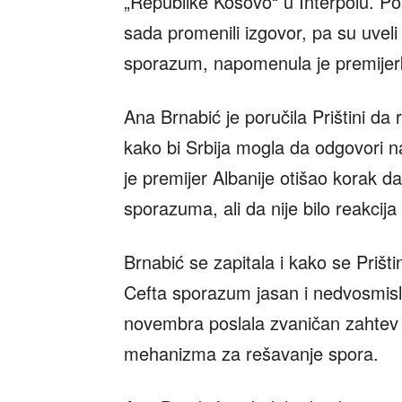
„Republike Kosovo“ u Interpolu. Poš
sada promenili izgovor, pa su uveli
sporazum, napomenula je premijer
Ana Brnabić je poručila Prištini da
kako bi Srbija mogla da odgovori na
je premijer Albanije otišao korak dal
sporazuma, ali da nije bilo reakcija
Brnabić se zapitala i kako se Prišti
Cefta sporazum jasan i nedvosmislen
novembra poslala zvaničan zahtev C
mehanizma za rešavanje spora.