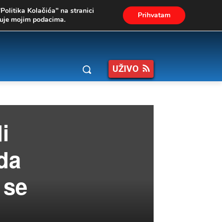
"Politika Kolačića" na stranici
Prihvatam
ukuje mojim podacima.
UŽIVO
i
da
 se