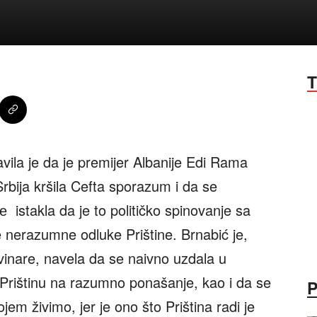
T
vila je da je premijer Albanije Edi Rama
Srbija kršila Cefta sporazum i da se
е istakla da je to političko spinovanje sa
 nerazumne odluke Prištine. Brnabić je,
ovinare, navela da se naivno uzdala u
 Prištinu na razumno ponašanje, kao i da se
m živimo, jer je ono što Priština radi je