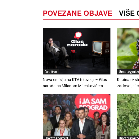
POVEZANE OBJAVE
VIŠE
Društvo
Uncategoriz
Nova emisija na KTV televiziji – Glas
Kupina ekstr
naroda sa Milanom Milenkovićem
zadovoljni 
Uncategorized
Uncategoriz