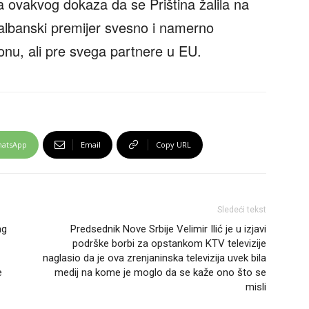
 ovakvog dokaza da se Priština žalila na
albanski premijer svesno i namerno
nu, ali pre svega partnere u EU.
atsApp
Email
Copy URL
Sledeći tekst
ag
Predsednik Nove Srbije Velimir Ilić je u izjavi
podrške borbi za opstankom KTV televizije
naglasio da je ova zrenjaninska televizija uvek bila
e
medij na kome je moglo da se kaže ono što se
misli