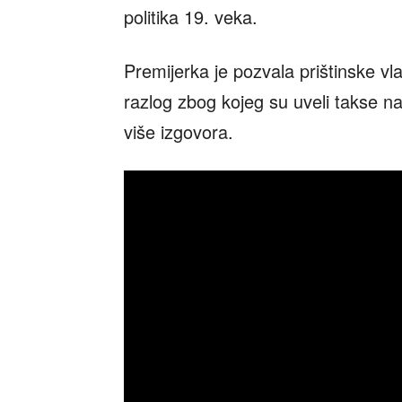
politika 19. veka.
Premijerka je pozvala prištinske v
razlog zbog kojeg su uveli takse na
više izgovora.