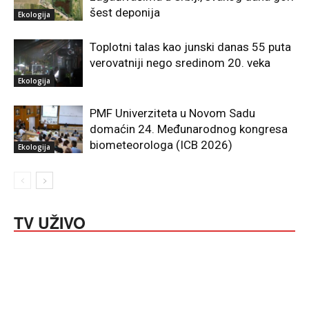
šest deponija
Ekologija
Toplotni talas kao junski danas 55 puta
verovatniji nego sredinom 20. veka
Ekologija
PMF Univerziteta u Novom Sadu
domaćin 24. Međunarodnog kongresa
biometeorologa (ICB 2026)
Ekologija
TV UŽIVO