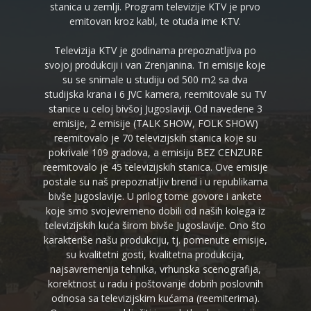
stanica u zemlji. Program televizije KTV je prvo
emitovan kroz kabl, te otuda ime KTV.
Televizija KTV je godinama prepoznatljiva po
svojoj produkciji i van Zrenjanina. Tri emisije koje
su se snimale u studiju od 500 m2 sa dva
studijska krana i 6 JVC kamera, reemitovale su TV
stanice u celoj bivšoj Jugoslaviji. Od navedene 3
emisije, 2 emisije (TALK SHOW, FOLK SHOW)
reemitovalo je 70 televizijskih stanica koje su
pokrivale 109 gradova, a emisiju BEZ CENZURE
reemitovalo je 45 televizijskih stanica. Ove emisije
postale su naš prepoznatljiv brend i u republikama
bivše Jugoslavije. U prilog tome govore i ankete
koje smo svojevremeno dobili od naših kolega iz
televizijskih kuća širom bivše Jugoslavije. Ono što
karakteriše našu produkciju, tj. pomenute emisije,
su kvalitetni gosti, kvalitetna produkcija,
najsavremenija tehnika, vrhunska scenografija,
korektnost u radu i poštovanje dobrih poslovnih
odnosa sa televizijskim kućama (reemiterima).