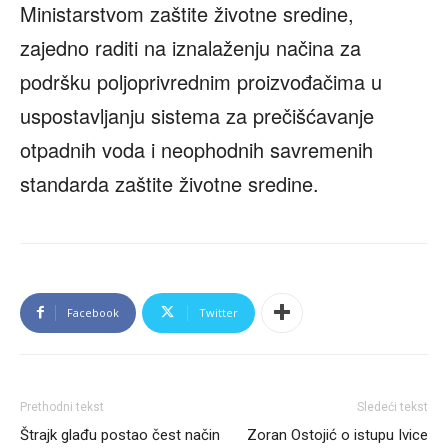
Ministarstvom zaštite životne sredine,
zajedno raditi na iznalaženju načina za
podršku poljoprivrednim proizvođačima u
uspostavljanju sistema za prečišćavanje
otpadnih voda i neophodnih savremenih
standarda zaštite životne sredine.
Facebook
Twitter
Prethodni tekst
Sledeći tekst
Štrajk glađu postao čest način
Zoran Ostojić o istupu Ivice