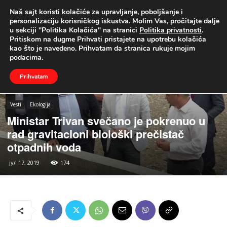
Naš sajt koristi kolačiće za upravljanje, poboljšanje i
UŽIVO
personalizaciju korisničkog iskustva. Molim Vas, pročitajte dalje
u sekciji "Politika Kolačića" na stranici
Politika privatnosti
.
Naslovna
Vesti
Ekologija
Pritiskom na dugme Prihvati pristajete na upotrebu kolačića
kao što je navedeno. Prihvatam da stranica rukuje mojim
podacima.
Prihvatam
Vesti
Ekologija
Ministar Trivan svečano je pokrenuo u
rad gravitacioni biološki prečistač
otpadnih voda
јул 17, 2019
174