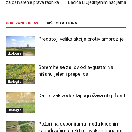
za ostvarenje prava radnika
Dačića u Ujedinjenim nacijama
POVEZANE OBJAVE
VIŠE OD AUTORA
Predstoji velika akcija protiv ambrozije
Ekologija
Spremite se za lov od avgusta: Na
nišanu jelen i prepelica
Ekologija
Da li nizak vodostaj ugrožava riblji fond
Ekologija
Požari na deponijama među ključnim
zagađivačima u Srbiji, svakog dana gori