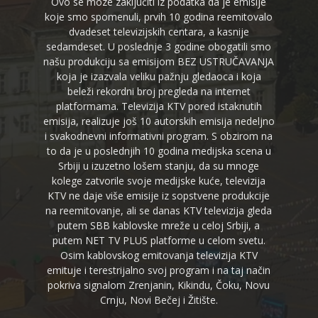
Ovo se moze zaključiti iz podatka da je emisije
koje smo spomenuli, prvih 10 godina reemitovalo
dvadeset televizijskih centara, a kasnije
sedamdeset. U poslednje 3 godine obogatili smo
našu produkciju sa emisijom BEZ USTRUČAVANJA
koja je izazvala veliku pažnju gledaoca i koja
beleži rekordni broj pregleda na internet
platformama. Televizija KTV pored istaknutih
emisija, realizuje još 10 autorskih emisija nedeljno
i svakodnevni informativni program. S obzirom na
to da je u poslednjih 10 godina medijska scena u
Srbiji u izuzetno lošem stanju, da su mnoge
kolege zatvorile svoje medijske kuće, televizija
KTV ne daje više emisije iz sopstvene produkcije
na reemitovanje, ali se danas KTV televizija gleda
putem SBB kablovske mreže u celoj Srbiji, a
putem NET TV PLUS platforme u celom svetu.
Osim kablovskog emitovanja televizija KTV
emituje i terestrijalno svoj program i na taj način
pokriva signalom Zrenjanin, Kikindu, Čoku, Novu
Crnju, Novi Bečej i Žitište.