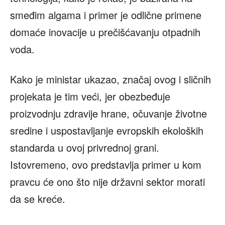
smeđim algama i primer je odlične primene
domaće inovacije u prečišćavanju otpadnih
voda.
Kako je ministar ukazao, značaj ovog i sličnih
projekata je tim veći, jer obezbeđuje
proizvodnju zdravije hrane, očuvanje životne
sredine i uspostavljanje evropskih ekoloških
standarda u ovoj privrednoj grani.
Istovremeno, ovo predstavlja primer u kom
pravcu će ono što nije državni sektor morati
da se kreće.