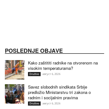
POSLEDNJE OBJAVE
Kako zaštititi radnike na otvorenom na
visokim temperaturama?
август 6, 2026
Društvo
Savez slobodnih sindikata Srbije
predložio Ministarstvu tri zakona o
radnim i socijalnim pravima
август 6, 2026
Društvo