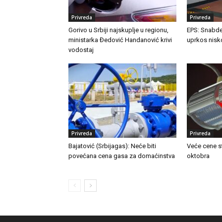
Privreda
Privreda
Gorivo u Srbiji najskuplje u regionu,
EPS: Snabde
ministarka Đedović Handanović krivi
uprkos nis
vodostaj
Privreda
Privreda
Bajatović (Srbijagas): Neće biti
Veće cene s
povećana cena gasa za domaćinstva
oktobra