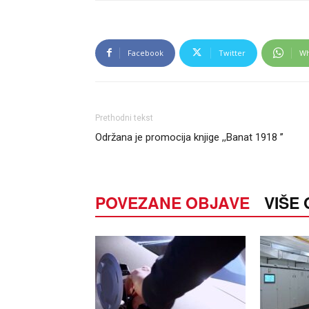
Facebook
Twitter
Wh
Prethodni tekst
Održana je promocija knjige ,,Banat 1918 ’’
POVEZANE OBJAVE
VIŠE