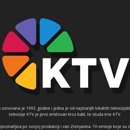
 osnovana je 1993. godine i jedna je od najstarijih lokalnih televizijs
televizije KTV je prvo emitovan kroz kabl, te otuda ime KTV.
poznatljiva po svojoj produkciji i van Zrenjanina. Tri emisije koje su