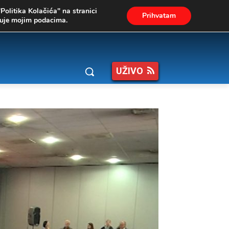
"Politika Kolačića" na stranici
Prihvatam
ukuje mojim podacima.
UŽIVO