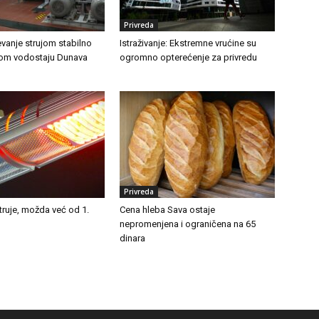
Privreda
vanje strujom stabilno
Istraživanje: Ekstremne vrućine su
kom vodostaju Dunava
ogromno opterećenje za privredu
Privreda
truje, možda već od 1.
Cena hleba Sava ostaje
nepromenjena i ograničena na 65
dinara