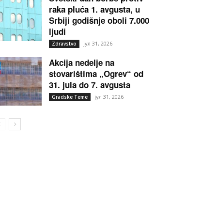
raka pluća 1. avgusta, u
Srbiji godišnje oboli 7.000
ljudi
јул 31, 2026
Zdravstvo
Akcija nedelje na
stovarištima „Ogrev“ od
31. jula do 7. avgusta
јул 31, 2026
Gradske Teme