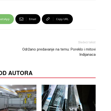
atsApp
Email
Copy URL
Sledeći tekst
Održano predavanje na temu: Poreklo i mitovi
Indijanaca
 OD AUTORA