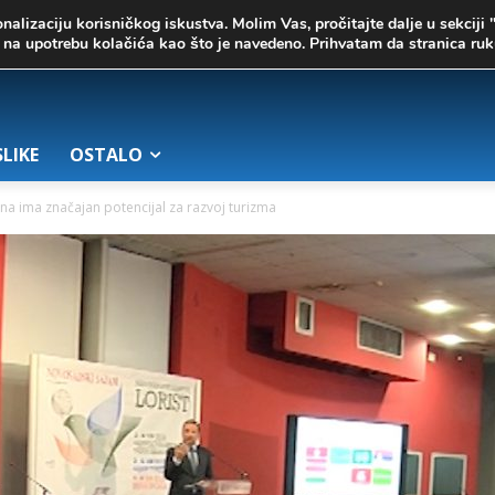
onalizaciju korisničkog iskustva. Molim Vas, pročitajte dalje u sekciji 
te na upotrebu kolačića kao što je navedeno. Prihvatam da stranica r
SLIKE
OSTALO
dina ima značajan potencijal za razvoj turizma