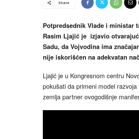
Share
Potpredsednik Vlade i ministar t
Rasim Ljajić je izjavio otvaraj
Sadu, da Vojvodina ima značajan 
nije iskorišćen na adekvatan nač
Ljajić je u Kongresnom centru Nov
pokušati da primeni model razvoja 
zemlja partner ovogodišnje manifes