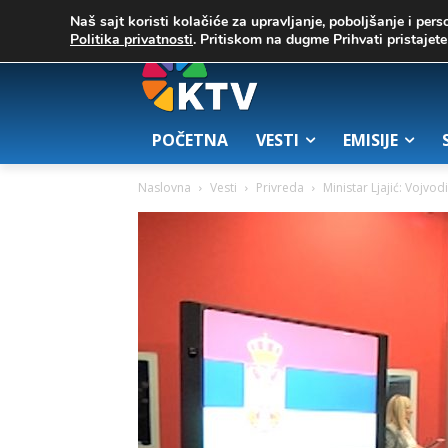
C
02. август 2026.
25.7
Zrenjanin
Naš sajt koristi kolačiće za upravljanje, poboljšanje i pers
Politika privatnosti
. Pritiskom na dugme Prihvati pristaje
POČETNA
VESTI
EMISIJE
Naslovna
Vesti
Privreda
Ministar Ljajić: Vojvo