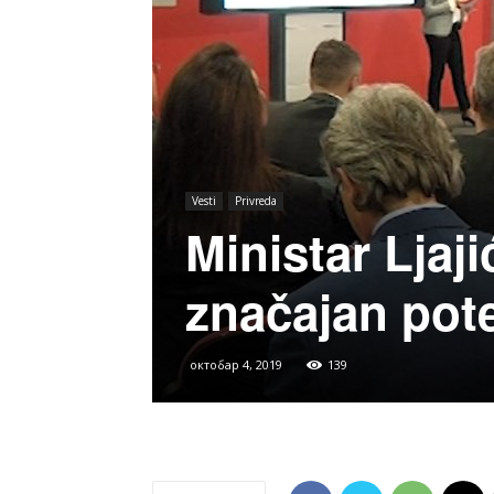
Vesti
Privreda
Ministar Ljaj
značajan pote
октобар 4, 2019
139