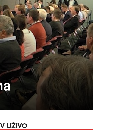
ma
V UŽIVO