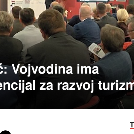
ić: Vojvodina ima
ncijal za razvoj turiz
T