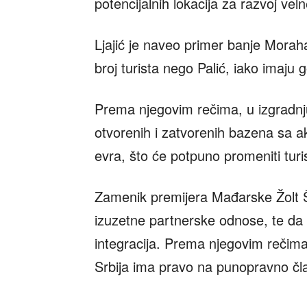
potencijalnih lokacija za razvoj vel
Ljajić je naveo primer banje Moraha
broj turista nego Palić, iako imaju g
Prema njegovim rečima, u izgradnju
otvorenih i zatvorenih bazena sa 
evra, što će potpuno promeniti turist
Zamenik premijera Mađarske Žolt Š
izuzetne partnerske odnose, te da
integracija. Prema njegovim rečima 
Srbija ima pravo na punopravno čl