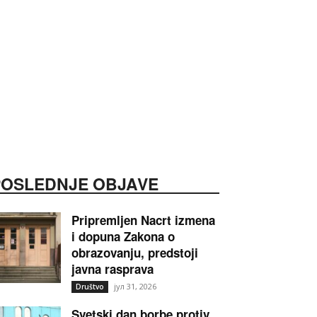
POSLEDNJE OBJAVE
Pripremljen Nacrt izmena
i dopuna Zakona o
obrazovanju, predstoji
javna rasprava
јул 31, 2026
Društvo
Svetski dan borbe protiv