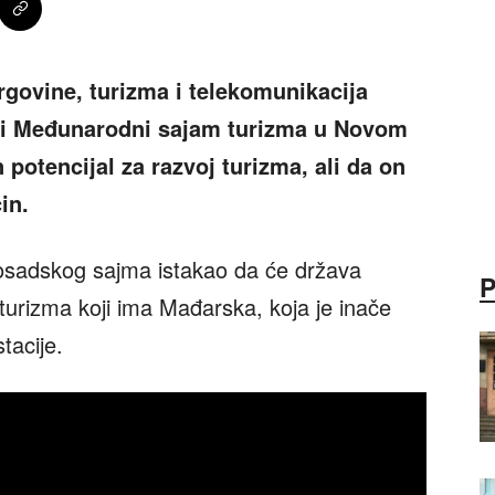
rgovine, turizma i telekomunikacija
ući Međunarodni sajam turizma u Novom
potencijal za razvoj turizma, ali da on
in.
osadskog sajma istakao da će država
turizma koji ima Mađarska, koja je inače
tacije.