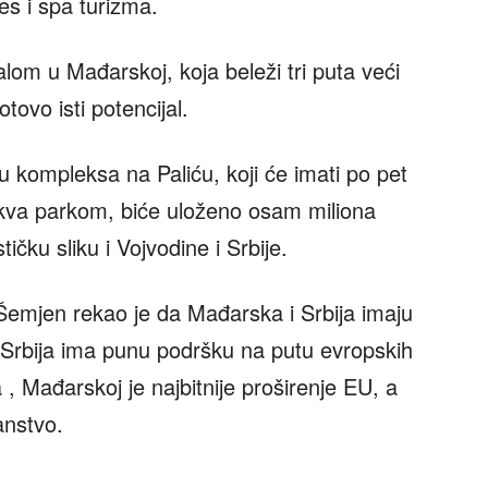
nes i spa turizma.
lom u Mađarskoj, koja beleži tri puta veći
otovo isti potencijal.
 kompleksa na Paliću, koji će imati po pet
akva parkom, biće uloženo osam miliona
ičku sliku i Vojvodine i Srbije.
emjen rekao je da Mađarska i Srbija imaju
 Srbija ima punu podršku na putu evropskih
, Mađarskoj je najbitnije proširenje EU, a
anstvo.