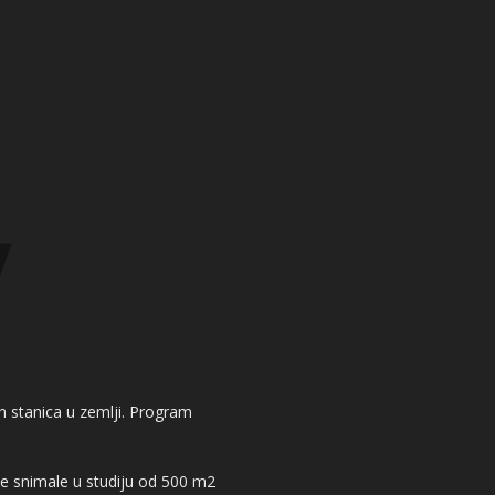
kih stanica u zemlji. Program
 se snimale u studiju od 500 m2