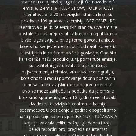
stanice u celoj bivšoj Jugoslaviji. Od navedene 3
emisije, 2 emisije (TALK SHOW, FOLK SHOW)
reemitovalo je 70 televizijskih stanica koje su
pokrivale 109 gradova, a emisiju BEZ CENZURE
reemitovalo je 45 televizijskih stanica. Ove emisije
postale su naš prepoznatljiv brend i u republikama
bivše Jugoslavije. U prilog tome govore i ankete
koje smo svojevremeno dobili od naših kolega iz
televizijskih kuća širom bivše Jugoslavije. Ono što
karakteriše našu produkciju, tj. pomenute emisije,
su kvalitetni gosti, kvalitetna produkcija,
najsavremenija tehnika, vrhunska scenografija,
korektnost u radu i poštovanje dobrih poslovnih
odnosa sa televizijskim kućama (reemiterima).
Ovo se moze zaključiti iz podatka da je emisije
koje smo spomenuli, prvih 10 godina reemitovalo
dvadeset televizijskih centara, a kasnije
sedamdeset. U poslednje 3 godine obogatili smo
našu produkciju sa emisijom BEZ USTRUČAVANJA
koja je izazvala veliku pažnju gledaoca i koja
beleži rekordni broj pregleda na internet
platformama. Televizija KTV pored istaknutih