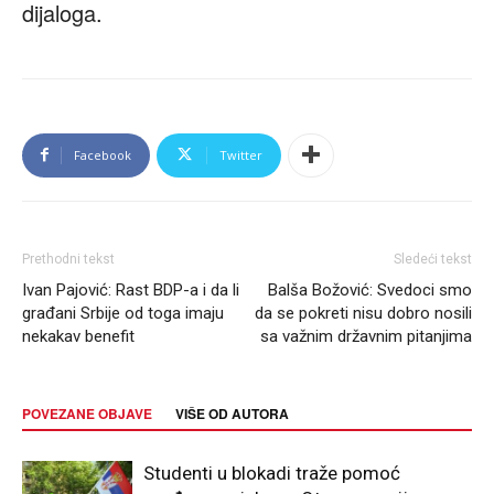
dijaloga.
Facebook
Twitter
Prethodni tekst
Sledeći tekst
Ivan Pajović: Rast BDP-a i da li
Balša Božović: Svedoci smo
građani Srbije od toga imaju
da se pokreti nisu dobro nosili
nekakav benefit
sa važnim državnim pitanjima
POVEZANE OBJAVE
VIŠE OD AUTORA
Studenti u blokadi traže pomoć