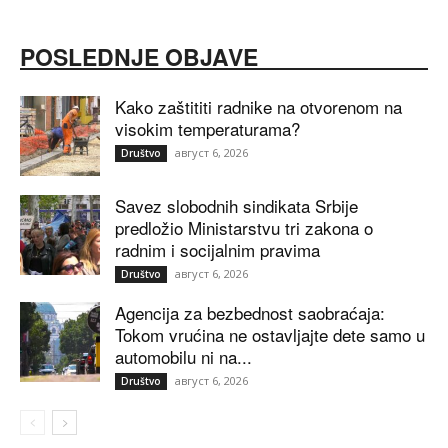
POSLEDNJE OBJAVE
Kako zaštititi radnike na otvorenom na
visokim temperaturama?
август 6, 2026
Društvo
Savez slobodnih sindikata Srbije
predložio Ministarstvu tri zakona o
radnim i socijalnim pravima
август 6, 2026
Društvo
Agencija za bezbednost saobraćaja:
Tokom vrućina ne ostavljajte dete samo u
automobilu ni na...
август 6, 2026
Društvo