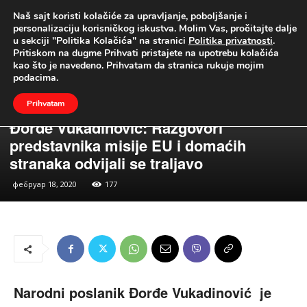
Naš sajt koristi kolačiće za upravljanje, poboljšanje i
UŽIVO
personalizaciju korisničkog iskustva. Molim Vas, pročitajte dalje
u sekciji "Politika Kolačića" na stranici
Politika privatnosti
.
Naslovna
Vesti
Politika
Pritiskom na dugme Prihvati pristajete na upotrebu kolačića
kao što je navedeno. Prihvatam da stranica rukuje mojim
podacima.
Prihvatam
Vesti
Politika
Đorđe Vukadinović: Razgovori
predstavnika misije EU i domaćih
stranaka odvijali se traljavo
фебруар 18, 2020
177
Narodni poslanik Đorđe Vukadinović je