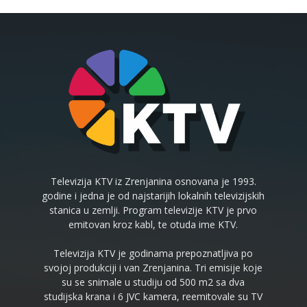
Televizija KTV iz Zrenjanina osnovana je 1993.
godine i jedna je od najstarijih lokalnih televizijskih
stanica u zemlji. Program televizije KTV je prvo
emitovan kroz kabl, te otuda ime KTV.
Televizija KTV je godinama prepoznatljiva po
svojoj produkciji i van Zrenjanina. Tri emisije koje
su se snimale u studiju od 500 m2 sa dva
studijska krana i 6 JVC kamera, reemitovale su TV