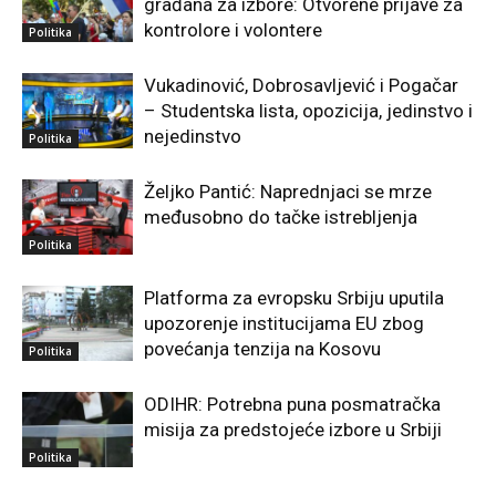
građana za izbore: Otvorene prijave za
kontrolore i volontere
Politika
Vukadinović, Dobrosavljević i Pogačar
– Studentska lista, opozicija, jedinstvo i
nejedinstvo
Politika
Željko Pantić: Naprednjaci se mrze
međusobno do tačke istrebljenja
Politika
Platforma za evropsku Srbiju uputila
upozorenje institucijama EU zbog
povećanja tenzija na Kosovu
Politika
ODIHR: Potrebna puna posmatračka
misija za predstojeće izbore u Srbiji
Politika