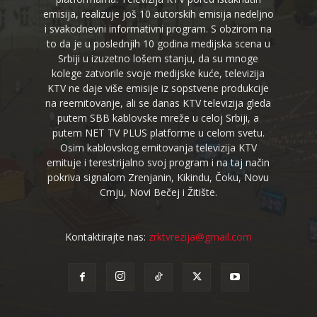
emisija, realizuje još 10 autorskih emisija nedeljno
i svakodnevni informativni program. S obzirom na
to da je u poslednjih 10 godina medijska scena u
Srbiji u izuzetno lošem stanju, da su mnoge
kolege zatvorile svoje medijske kuće, televizija
KTV ne daje više emisije iz sopstvene produkcije
na reemitovanje, ali se danas KTV televizija gleda
putem SBB kablovske mreže u celoj Srbiji, a
putem NET TV PLUS platforme u celom svetu.
Osim kablovskog emitovanja televizija KTV
emituje i terestrijalno svoj program i na taj način
pokriva signalom Zrenjanin, Kikindu, Čoku, Novu
Crnju, Novi Bečej i Žitište.
Kontaktirajte nas:
zrktvrezija@gmail.com