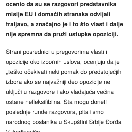
ocenio da su se razgovori predstavnika
misije EU i domaćih stranaka odvijali
traljavo, a značajno je i to što vlast i dalje
nije spremna da pruži ustupke opoziciji.
Strani posrednici u pregovorima vlasti i
opozicije oko izbornih uslova, ocenjuju da je
‚‚teško očekivati neki pomak do predstojećjih
izbora ako se najvažniji deo opozicije ne
uključi u razgovore i ako vladajuća većina
ostane nefleksifibilna. Šta mogu doneti
poslednje runde razgovora, pitali smo
narodnog poslanika u Skupštini Srbije Đorđa
Vukadinovića.