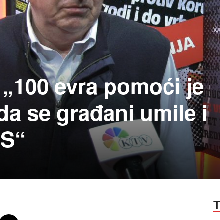
 „100 evra pomoći je
a se građani umile i
NS“
T