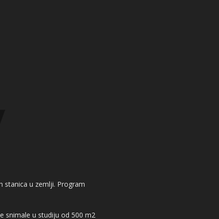
kih stanica u zemlji. Program
 se snimale u studiju od 500 m2