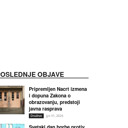
POSLEDNJE OBJAVE
Pripremljen Nacrt izmena
i dopuna Zakona o
obrazovanju, predstoji
javna rasprava
јул 31, 2026
Društvo
Svetski dan borbe protiv