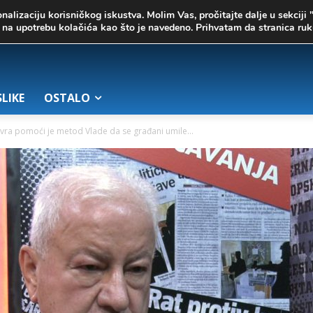
onalizaciju korisničkog iskustva. Molim Vas, pročitajte dalje u sekciji 
te na upotrebu kolačića kao što je navedeno. Prihvatam da stranica r
SLIKE
OSTALO
vra pomoći je metod Vlade da se građani umile...