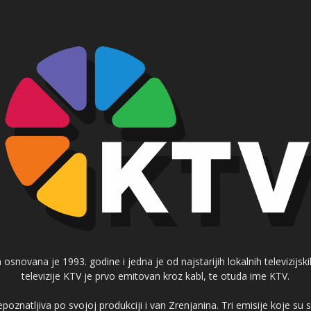
 osnovana je 1993. godine i jedna je od najstarijih lokalnih televizijs
televizije KTV je prvo emitovan kroz kabl, te otuda ime KTV.
poznatljiva po svojoj produkciji i van Zrenjanina. Tri emisije koje su