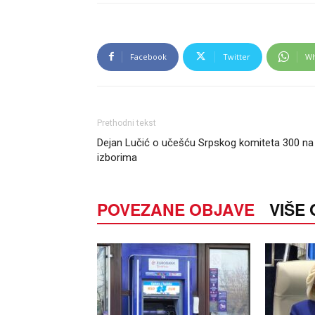
Facebook
Twitter
Wh
Prethodni tekst
Dejan Lučić o učešću Srpskog komiteta 300 na
izborima
POVEZANE OBJAVE
VIŠE