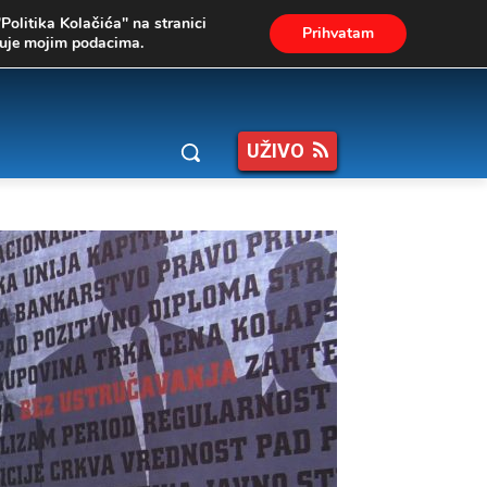
"Politika Kolačića" na stranici
Prihvatam
ukuje mojim podacima.
UŽIVO