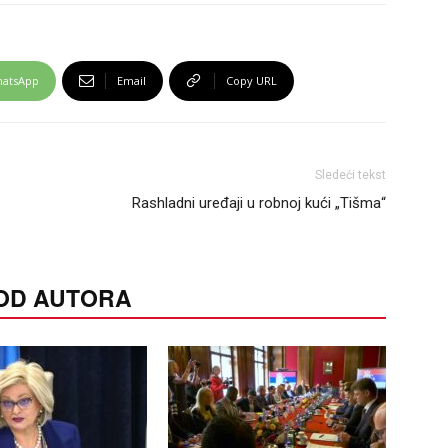
atsApp
Email
Copy URL
Sledeći tekst
Rashladni uređaji u robnoj kući „Tišma“
 OD AUTORA