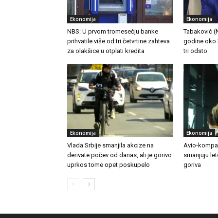
Ekonomija
Ekonomija
NBS: U prvom tromesečju banke
Tabaković (NB
prihvatile više od tri četvrtine zahteva
godine oko 3
za olakšice u otplati kredita
tri odsto
Ekonomija
Ekonomija
Vlada Srbije smanjila akcize na
Avio-kompan
derivate počev od danas, ali je gorivo
smanjuju le
uprkos tome opet poskupelo
goriva