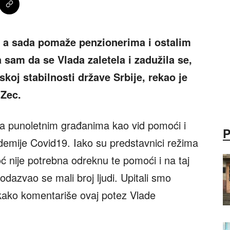
m, a sada pomaže penzionerima i ostalim
 sam da se Vlada zaletela i zadužila se,
jskoj stabilnosti države Srbije, rekao je
 Zec.
ra punoletnim građanima kao vid pomoći i
demije Covid19. Iako su predstavnici režima
ć nije potrebna odreknu te pomoći i na taj
dazvao se mali broj ljudi. Upitali smo
kako komentariše ovaj potez Vlade