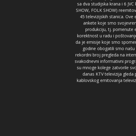
sa dva studijska krana i 6 JVC
SHOW, FOLK SHOW) reemitovalo 
45 televizijskih stanica. Ove
ankete koje smo svojevreme
produkciju, tj. pomenute e
korektnost u radu i poštovanj
da je emisije koje smo spomenu
godine obogatili smo našu 
rekordni broj pregleda na inter
svakodnevni informativni progr
su mnoge kolege zatvorile svoj
danas KTV televizija gled
kablovskog emitovanja televizi