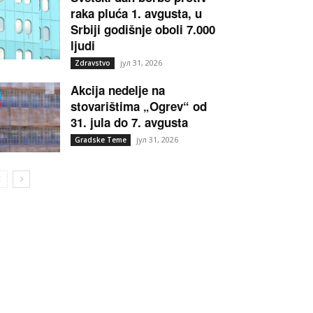
raka pluća 1. avgusta, u
Srbiji godišnje oboli 7.000
ljudi
јул 31, 2026
Zdravstvo
Akcija nedelje na
stovarištima „Ogrev“ od
31. jula do 7. avgusta
јул 31, 2026
Gradske Teme