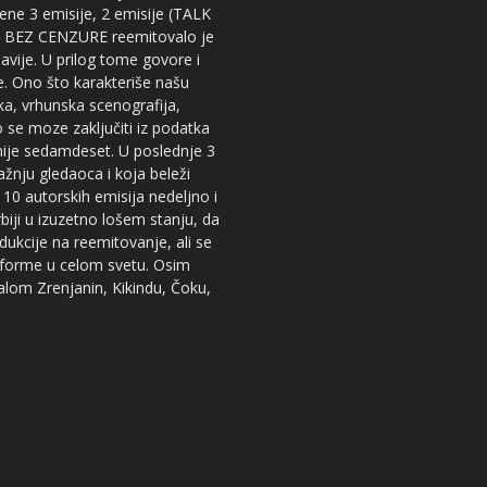
dene 3 emisije, 2 emisije (TALK
iju BEZ CENZURE reemitovalo je
lavije. U prilog tome govore i
e. Ono što karakteriše našu
ika, vrhunska scenografija,
 se moze zaključiti iz podatka
snije sedamdeset. U poslednje 3
žnju gledaoca i koja beleži
 10 autorskih emisija nedeljno i
iji u izuzetno lošem stanju, da
dukcije na reemitovanje, ali se
tforme u celom svetu. Osim
nalom Zrenjanin, Kikindu, Čoku,