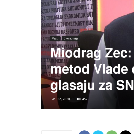
Vesti
Ekonomija
Miodrag Zec:
metod Vlade d
glasaju za S
мај 22, 2020
452