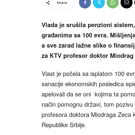
Share
Vlada je srušila penzioni siste
građanima sa 100 evra. Mišljenja
a sve zarad lažne slike o finansi
za KTV profesor doktor Miodrag
Vlast je počela sa isplatom 100 ev
sanacije ekonomskih posledica epi
apelovali da se oni kojima ta pomo
način pomognu državi, tom pozivu o
profesora doktora Miodraga Zeca 
Republike Srbije.