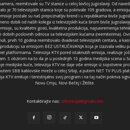
 kamera, reemitovale su TV stanice u celoj bivšoj Jugoslaviji. Od nave
je 70 televizijskih stanica koje su pokrivale 109 gradova, a emis
 emisije postale su naš prepoznatljiv brend i u republikama bivše Jugos
no dobili od naših kolega iz televizijskih kuća širom bivše Jugoslavij
misije, su kvalitetni gosti, kvalitetna produkcija, najsavremenija tehn
e dobrih poslovnih odnosa sa televizijskim kućama (reemiterima). Ovo
li, prvih 10 godina reemitovalo dvadeset televizijskih centara, a ka
produkciju sa emisijom BEZ USTRUČAVANJA koja je izazvala veliku pa
net platformama. Televizija KTV pored istaknutih emisija, realizuje još
am. S obzirom na to da je u poslednjih 10 godina medijska scena u Srb
e medijske kuće, televizija KTV ne daje više emisije iz sopstvene pro
a putem SBB kablovske mreže u celoj Srbiji, a putem NET TV PLUS pla
ja KTV emituje i terestrijalno svoj program i na taj način pokriva sig
Novu Crnju, Novi Bečej i Žitište.
Kontaktirajte nas:
zrktvrezija@gmail.com