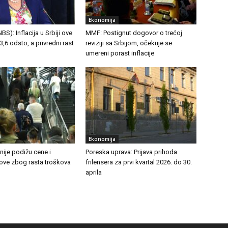
Ekonomija
S): Inflacija u Srbiji ove
MMF: Postignut dogovor o trećoj
,6 odsto, a privredni rast
reviziji sa Srbijom, očekuje se
umereni porast inflacije
Ekonomija
ije podižu cene i
Poreska uprava: Prijava prihoda
tove zbog rasta troškova
frilensera za prvi kvartal 2026. do 30.
aprila