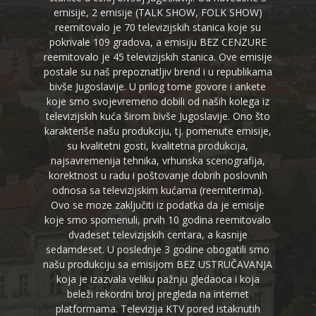
emisije, 2 emisije (TALK SHOW, FOLK SHOW)
reemitovalo je 70 televizijskih stanica koje su
pokrivale 109 gradova, a emisiju BEZ CENZURE
reemitovalo je 45 televizijskih stanica. Ove emisije
postale su naš prepoznatljiv brend i u republikama
bivše Jugoslavije. U prilog tome govore i ankete
koje smo svojevremeno dobili od naših kolega iz
televizijskih kuća širom bivše Jugoslavije. Ono što
karakteriše našu produkciju, tj. pomenute emisije,
su kvalitetni gosti, kvalitetna produkcija,
najsavremenija tehnika, vrhunska scenografija,
korektnost u radu i poštovanje dobrih poslovnih
odnosa sa televizijskim kućama (reemiterima).
Ovo se moze zaključiti iz podatka da je emisije
koje smo spomenuli, prvih 10 godina reemitovalo
dvadeset televizijskih centara, a kasnije
sedamdeset. U poslednje 3 godine obogatili smo
našu produkciju sa emisijom BEZ USTRUČAVANJA
koja je izazvala veliku pažnju gledaoca i koja
beleži rekordni broj pregleda na internet
platformama. Televizija KTV pored istaknutih