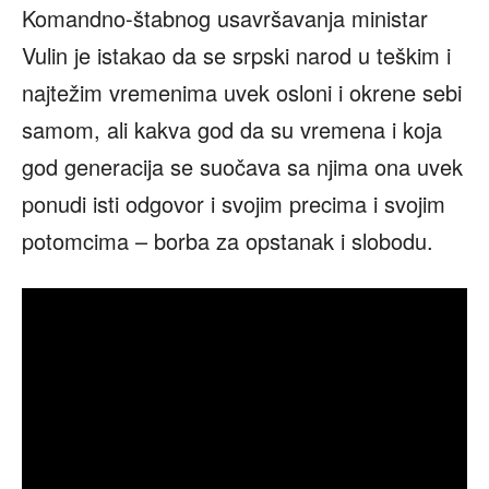
Komandno-štabnog usavršavanja ministar
Vulin je istakao da se srpski narod u teškim i
najtežim vremenima uvek osloni i okrene sebi
samom, ali kakva god da su vremena i koja
god generacija se suočava sa njima ona uvek
ponudi isti odgovor i svojim precima i svojim
potomcima – borba za opstanak i slobodu.