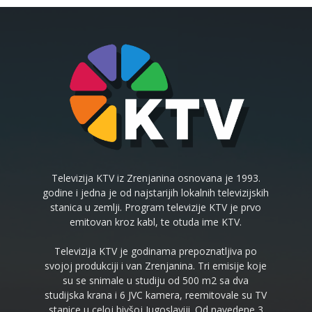
Televizija KTV iz Zrenjanina osnovana je 1993.
godine i jedna je od najstarijih lokalnih televizijskih
stanica u zemlji. Program televizije KTV je prvo
emitovan kroz kabl, te otuda ime KTV.
Televizija KTV je godinama prepoznatljiva po
svojoj produkciji i van Zrenjanina. Tri emisije koje
su se snimale u studiju od 500 m2 sa dva
studijska krana i 6 JVC kamera, reemitovale su TV
stanice u celoj bivšoj Jugoslaviji. Od navedene 3