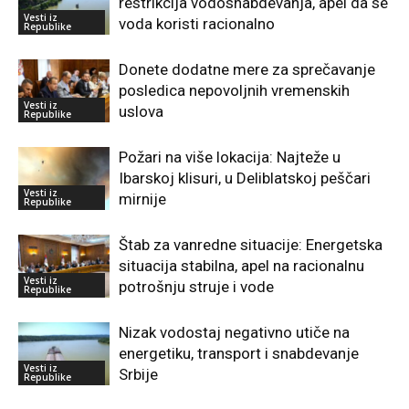
restrikcija vodosnabdevanja, apel da se
Vesti iz
voda koristi racionalno
Republike
Donete dodatne mere za sprečavanje
posledica nepovoljnih vremenskih
Vesti iz
uslova
Republike
Požari na više lokacija: Najteže u
Ibarskoj klisuri, u Deliblatskoj peščari
Vesti iz
mirnije
Republike
Štab za vanredne situacije: Energetska
situacija stabilna, apel na racionalnu
Vesti iz
potrošnju struje i vode
Republike
Nizak vodostaj negativno utiče na
energetiku, transport i snabdevanje
Vesti iz
Srbije
Republike