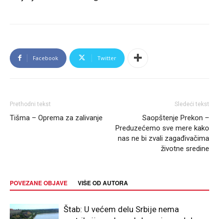
Facebook
Twitter
Prethodni tekst
Sledeći tekst
Tišma – Oprema za zalivanje
Saopštenje Prekon –
Preduzećemo sve mere kako
nas ne bi zvali zagađivačima
životne sredine
POVEZANE OBJAVE
VIŠE OD AUTORA
Štab: U većem delu Srbije nema