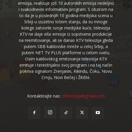
emisija, realizuje još 10 autorskih emisija nedeljno
i svakodnevni informativni program. S obzirom na
to da je u poslednjih 10 godina medijska scena u
Srbiji u izuzetno lošem stanju, da su mnoge
kolege zatvorile svoje medijske kuće, televizija
KTV ne daje više emisije iz sopstvene produkcije
na reemitovanje, ali se danas KTV televizija gleda
putem SBB kablovske mreže u celoj Srbiji, a
putem NET TV PLUS platforme u celom svetu.
Osim kablovskog emitovanja televizija KTV
emituje i terestrijalno svoj program i na taj način
pokriva signalom Zrenjanin, Kikindu, Čoku, Novu
Crnju, Novi Bečej i Žitište.
Kontaktirajte nas:
zrktvrezija@gmail.com