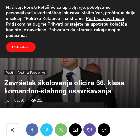
Naš sajt koristi kolačiće za upravljanje, poboljšanje i
UŽIVO
personalizaciju korisničkog iskustva. Molim Vas, pročitajte dalje
u sekciji "Politika Kolačića" na stranici
Politika privatnosti
.
Naslovna
Vesti
Vesti iz Republike
Pritiskom na dugme Prihvati pristajete na upotrebu kolačića
kao što je navedeno. Prihvatam da stranica rukuje mojim
podacima.
Prihvatam
Vesti
Vesti iz Republike
Završetak školovanja oficira 66. klase
komandno-štabnog usavršavanja
јул 17, 2020
252