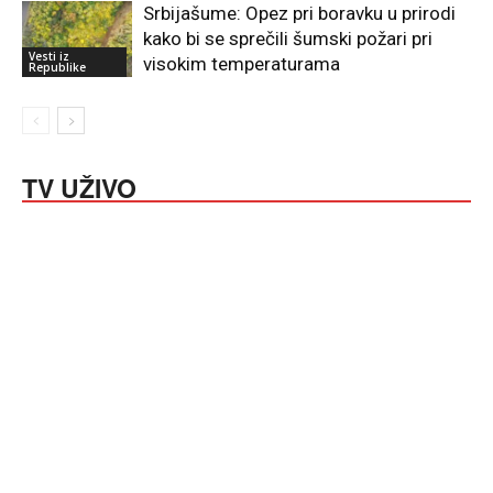
Srbijašume: Opez pri boravku u prirodi
kako bi se sprečili šumski požari pri
Vesti iz
visokim temperaturama
Republike
TV UŽIVO