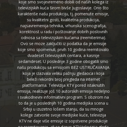
koje smo svojevremeno dobili od naših kolega iz
televizijskih kuća širom bivše Jugoslavije. Ono što
karakteriše našu produkciju, tj. pomenute emisije,
su kvalitetni gosti, kvalitetna produkcija,
najsavremenija tehnika, vrhunska scenografija,
korektnost u radu i poštovanje dobrih poslovnih
odnosa sa televizijskim kućama (reemiterima).
Ovo se moze zaključiti iz podatka da je emisije
koje smo spomenuli, prvih 10 godina reemitovalo
dvadeset televizijskih centara, a kasnije
sedamdeset. U poslednje 3 godine obogatili smo
našu produkciju sa emisijom BEZ USTRUČAVANJA
koja je izazvala veliku pažnju gledaoca i koja
beleži rekordni broj pregleda na internet
platformama. Televizija KTV pored istaknutih
emisija, realizuje još 10 autorskih emisija nedeljno
i svakodnevni informativni program. S obzirom na
to da je u poslednjih 10 godina medijska scena u
Srbiji u izuzetno lošem stanju, da su mnoge
kolege zatvorile svoje medijske kuće, televizija
KTV ne daje više emisije iz sopstvene produkcije
na reemitovanje, ali se danas KTV televizija gleda