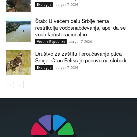
август 7, 2026
Ekologija
Štab: U većem delu Srbije nema
restrikcija vodosnabdevanja, apel da se
voda koristi racionalno
август 7, 2026
Vesti iz Republike
Društvo za zaštitu i proučavanje ptica
Srbije: Orao Feliks je ponovo na slobodi
август 7, 2026
Ekologija