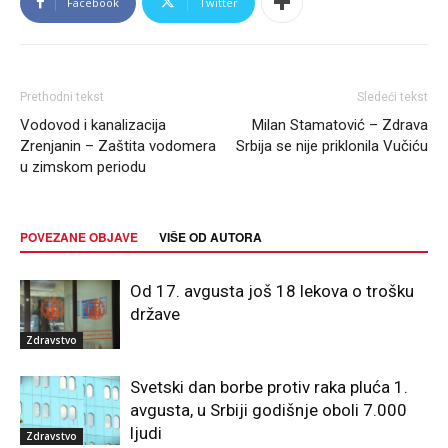
Facebook
Twitter
Prethodni tekst
Sledeći tekst
Vodovod i kanalizacija
Milan Stamatović – Zdrava
Zrenjanin – Zaštita vodomera
Srbija se nije priklonila Vučiću
u zimskom periodu
POVEZANE OBJAVE
VIŠE OD AUTORA
Od 17. avgusta još 18 lekova o trošku
države
Zdravstvo
Svetski dan borbe protiv raka pluća 1.
avgusta, u Srbiji godišnje oboli 7.000
ljudi
Zdravstvo