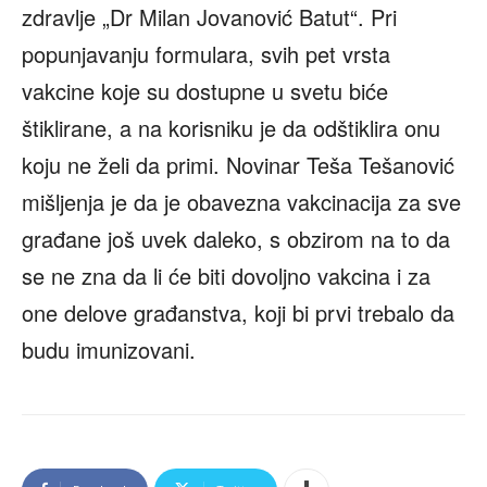
zdravlje „Dr Milan Jovanović Batut“. Pri
popunjavanju formulara, svih pet vrsta
vakcine koje su dostupne u svetu biće
štiklirane, a na korisniku je da odštiklira onu
koju ne želi da primi. Novinar Teša Tešanović
mišljenja je da je obavezna vakcinacija za sve
građane još uvek daleko, s obzirom na to da
se ne zna da li će biti dovoljno vakcina i za
one delove građanstva, koji bi prvi trebalo da
budu imunizovani.