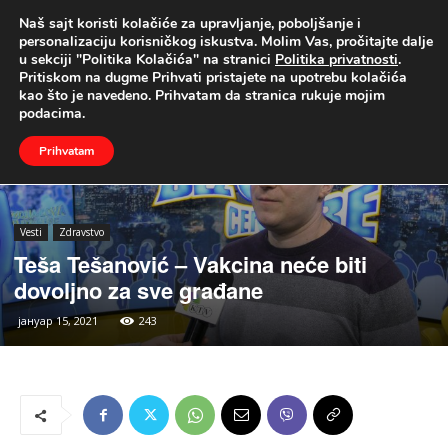
Naš sajt koristi kolačiće za upravljanje, poboljšanje i
UŽIVO
personalizaciju korisničkog iskustva. Molim Vas, pročitajte dalje
u sekciji "Politika Kolačića" na stranici
Politika privatnosti
.
Naslovna
Vesti
Zdravstvo
Pritiskom na dugme Prihvati pristajete na upotrebu kolačića
kao što je navedeno. Prihvatam da stranica rukuje mojim
podacima.
Prihvatam
Vesti
Zdravstvo
Teša Tešanović – Vakcina neće biti
dovoljno za sve građane
јануар 15, 2021
243