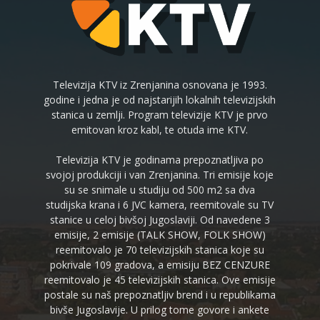
Televizija KTV iz Zrenjanina osnovana je 1993.
godine i jedna je od najstarijih lokalnih televizijskih
stanica u zemlji. Program televizije KTV je prvo
emitovan kroz kabl, te otuda ime KTV.
Televizija KTV je godinama prepoznatljiva po
svojoj produkciji i van Zrenjanina. Tri emisije koje
su se snimale u studiju od 500 m2 sa dva
studijska krana i 6 JVC kamera, reemitovale su TV
stanice u celoj bivšoj Jugoslaviji. Od navedene 3
emisije, 2 emisije (TALK SHOW, FOLK SHOW)
reemitovalo je 70 televizijskih stanica koje su
pokrivale 109 gradova, a emisiju BEZ CENZURE
reemitovalo je 45 televizijskih stanica. Ove emisije
postale su naš prepoznatljiv brend i u republikama
bivše Jugoslavije. U prilog tome govore i ankete