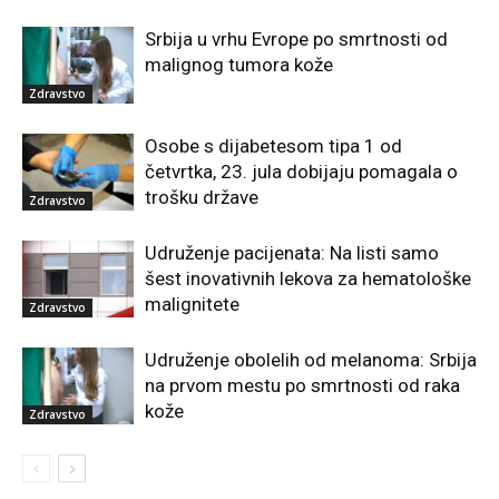
Srbija u vrhu Evrope po smrtnosti od
malignog tumora kože
Zdravstvo
Osobe s dijabetesom tipa 1 od
četvrtka, 23. jula dobijaju pomagala o
trošku države
Zdravstvo
Udruženje pacijenata: Na listi samo
šest inovativnih lekova za hematološke
malignitete
Zdravstvo
Udruženje obolelih od melanoma: Srbija
na prvom mestu po smrtnosti od raka
kože
Zdravstvo