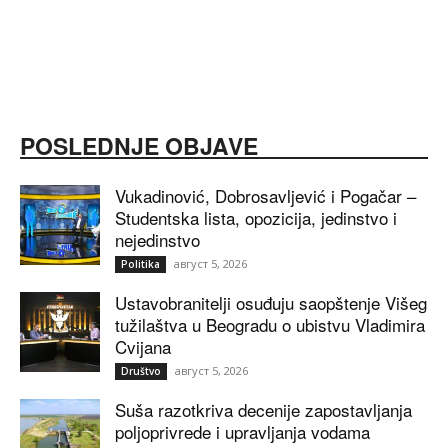
POSLEDNJE OBJAVE
Vukadinović, Dobrosavljević i Pogačar –
Studentska lista, opozicija, jedinstvo i
nejedinstvo
август 5, 2026
Politika
Ustavobranitelji osuđuju saopštenje Višeg
tužilaštva u Beogradu o ubistvu Vladimira
Cvijana
август 5, 2026
Društvo
Suša razotkriva decenije zapostavljanja
poljoprivrede i upravljanja vodama