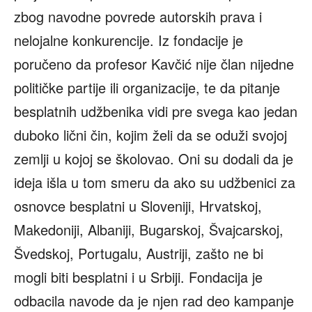
zbog navodne povrede autorskih prava i
nelojalne konkurencije. Iz fondacije je
poručeno da profesor Kavčić nije član nijedne
političke partije ili organizacije, te da pitanje
besplatnih udžbenika vidi pre svega kao jedan
duboko lični čin, kojim želi da se oduži svojoj
zemlji u kojoj se školovao. Oni su dodali da je
ideja išla u tom smeru da ako su udžbenici za
osnovce besplatni u Sloveniji, Hrvatskoj,
Makedoniji, Albaniji, Bugarskoj, Švajcarskoj,
Švedskoj, Portugalu, Austriji, zašto ne bi
mogli biti besplatni i u Srbiji. Fondacija je
odbacila navode da je njen rad deo kampanje