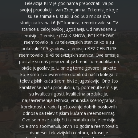
Televizija KTV je godinama prepoznatljiva po
svojoj produkciji i van Zrenjanina. Tri emisije koje
su se snimale u studiju od 500 m2 sa dva
studijska krana i 6 JVC kamera, reemitovale su TV
stanice u celoj bivšoj Jugoslaviji. Od navedene 3
emisije, 2 emisije (TALK SHOW, FOLK SHOW)
reemitovalo je 70 televizijskih stanica koje su
pokrivale 109 gradova, a emisiju BEZ CENZURE
reemitovalo je 45 televizijskih stanica. Ove emisije
postale su naš prepoznatljiv brend i u republikama
bivše Jugoslavije. U prilog tome govore i ankete
koje smo svojevremeno dobili od naših kolega iz
televizijskih kuća širom bivše Jugoslavije. Ono što
karakteriše našu produkciju, tj. pomenute emisije,
su kvalitetni gosti, kvalitetna produkcija,
najsavremenija tehnika, vrhunska scenografija,
korektnost u radu i poštovanje dobrih poslovnih
odnosa sa televizijskim kućama (reemiterima).
Ovo se moze zaključiti iz podatka da je emisije
koje smo spomenuli, prvih 10 godina reemitovalo
dvadeset televizijskih centara, a kasnije