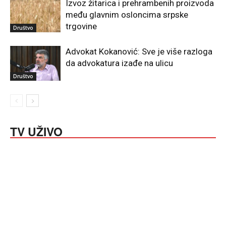
Izvoz žitarica i prehrambenih proizvoda
među glavnim osloncima srpske
trgovine
Društvo
Advokat Kokanović: Sve je više razloga
da advokatura izađe na ulicu
Društvo
TV UŽIVO