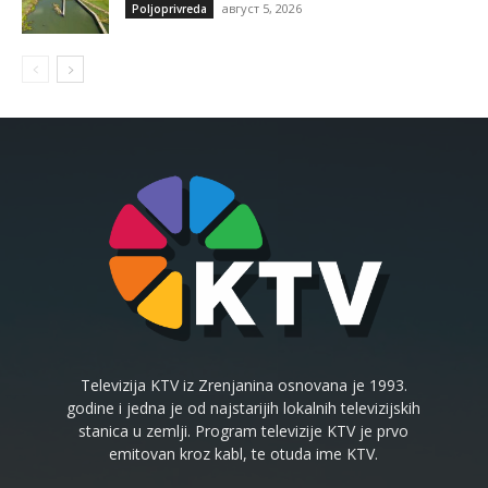
август 5, 2026
Poljoprivreda
Televizija KTV iz Zrenjanina osnovana je 1993.
godine i jedna je od najstarijih lokalnih televizijskih
stanica u zemlji. Program televizije KTV je prvo
emitovan kroz kabl, te otuda ime KTV.