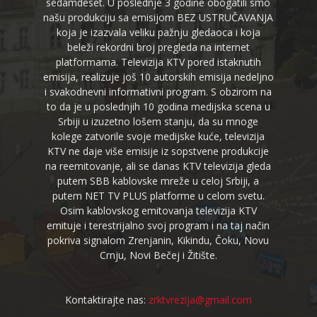
sedamdeset. U poslednje 3 godine obogatili smo
našu produkciju sa emisijom BEZ USTRUČAVANJA
koja je izazvala veliku pažnju gledaoca i koja
beleži rekordni broj pregleda na internet
platformama. Televizija KTV pored istaknutih
emisija, realizuje još 10 autorskih emisija nedeljno
i svakodnevni informativni program. S obzirom na
to da je u poslednjih 10 godina medijska scena u
Srbiji u izuzetno lošem stanju, da su mnoge
kolege zatvorile svoje medijske kuće, televizija
KTV ne daje više emisije iz sopstvene produkcije
na reemitovanje, ali se danas KTV televizija gleda
putem SBB kablovske mreže u celoj Srbiji, a
putem NET TV PLUS platforme u celom svetu.
Osim kablovskog emitovanja televizija KTV
emituje i terestrijalno svoj program i na taj način
pokriva signalom Zrenjanin, Kikindu, Čoku, Novu
Crnju, Novi Bečej i Žitište.
Kontaktirajte nas:
zrktvrezija@gmail.com