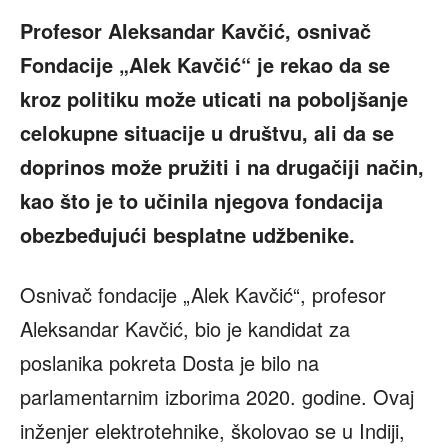
Profesor Aleksandar Kavčić, osnivač
Fondacije „Alek Kavčić“ je rekao da se
kroz politiku može uticati na poboljšanje
celokupne situacije u društvu, ali da se
doprinos može pružiti i na drugačiji način,
kao što je to učinila njegova fondacija
obezbeđujući besplatne udžbenike.
Osnivač fondacije „Alek Kavčić“, profesor
Aleksandar Kavčić, bio je kandidat za
poslanika pokreta Dosta je bilo na
parlamentarnim izborima 2020. godine. Ovaj
inženjer elektrotehnike, školovao se u Indiji,