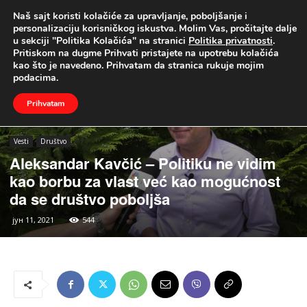
Naš sajt koristi kolačiće za upravljanje, poboljšanje i
UŽIVO
personalizaciju korisničkog iskustva. Molim Vas, pročitajte dalje
u sekciji "Politika Kolačića" na stranici
Politika privatnosti
.
Naslovna
Vesti
Društvo
Pritiskom na dugme Prihvati pristajete na upotrebu kolačića
kao što je navedeno. Prihvatam da stranica rukuje mojim
podacima.
Prihvatam
Vesti
Društvo
Aleksandar Kavčić – Politiku ne vidim
kao borbu za vlast već kao mogućnost
da se društvo poboljša
јун 11, 2021
544