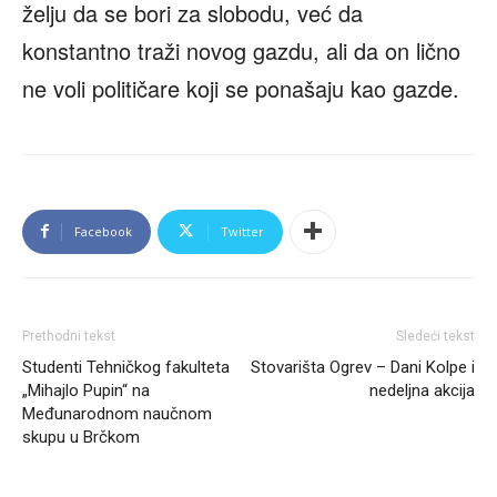
želju da se bori za slobodu, već da
konstantno traži novog gazdu, ali da on lično
ne voli političare koji se ponašaju kao gazde.
Facebook
Twitter
Prethodni tekst
Sledeći tekst
Studenti Tehničkog fakulteta
Stovarišta Ogrev – Dani Kolpe i
„Mihajlo Pupin“ na
nedeljna akcija
Međunarodnom naučnom
skupu u Brčkom