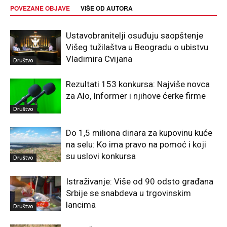
POVEZANE OBJAVE
VIŠE OD AUTORA
Ustavobranitelji osuđuju saopštenje
Višeg tužilaštva u Beogradu o ubistvu
Vladimira Cvijana
Društvo
Rezultati 153 konkursa: Najviše novca
za Alo, Informer i njihove ćerke firme
Društvo
Do 1,5 miliona dinara za kupovinu kuće
na selu: Ko ima pravo na pomoć i koji
su uslovi konkursa
Društvo
Istraživanje: Više od 90 odsto građana
Srbije se snabdeva u trgovinskim
lancima
Društvo