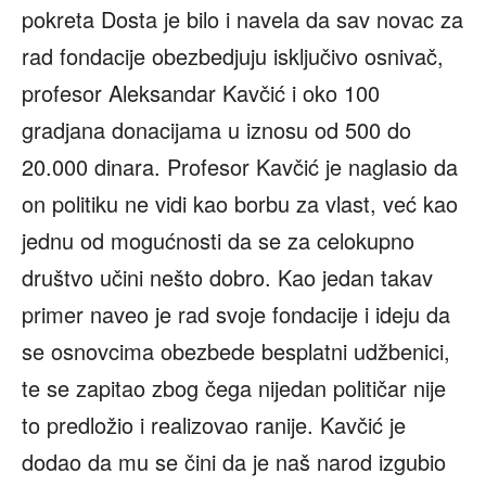
pokreta Dosta je bilo i navela da sav novac za
rad fondacije obezbedjuju isključivo osnivač,
profesor Aleksandar Kavčić i oko 100
gradjana donacijama u iznosu od 500 do
20.000 dinara. Profesor Kavčić je naglasio da
on politiku ne vidi kao borbu za vlast, već kao
jednu od mogućnosti da se za celokupno
društvo učini nešto dobro. Kao jedan takav
primer naveo je rad svoje fondacije i ideju da
se osnovcima obezbede besplatni udžbenici,
te se zapitao zbog čega nijedan političar nije
to predložio i realizovao ranije. Kavčić je
dodao da mu se čini da je naš narod izgubio