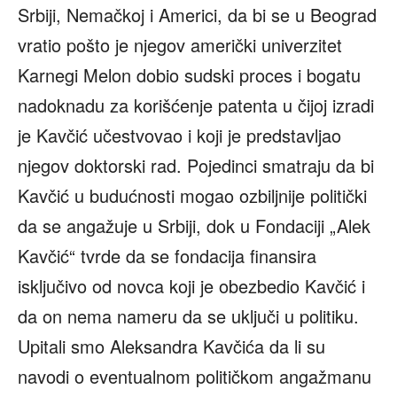
Srbiji, Nemačkoj i Americi, da bi se u Beograd
vratio pošto je njegov američki univerzitet
Karnegi Melon dobio sudski proces i bogatu
nadoknadu za korišćenje patenta u čijoj izradi
je Kavčić učestvovao i koji je predstavljao
njegov doktorski rad. Pojedinci smatraju da bi
Kavčić u budućnosti mogao ozbiljnije politički
da se angažuje u Srbiji, dok u Fondaciji „Alek
Kavčić“ tvrde da se fondacija finansira
isključivo od novca koji je obezbedio Kavčić i
da on nema nameru da se uključi u politiku.
Upitali smo Aleksandra Kavčića da li su
navodi o eventualnom političkom angažmanu