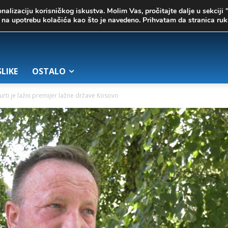
onalizaciju korisničkog iskustva. Molim Vas, pročitajte dalje u sekciji 
te na upotrebu kolačića kao što je navedeno. Prihvatam da stranica r
SLIKE
OSTALO
Kurti je lažni premijer lažne države Kosovo