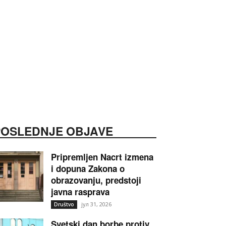
POSLEDNJE OBJAVE
Pripremljen Nacrt izmena
i dopuna Zakona o
obrazovanju, predstoji
javna rasprava
јул 31, 2026
Društvo
Svetski dan borbe protiv