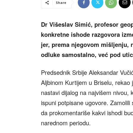
Share
Dr Višeslav Simić, profesor geop
konkretne ishode razgovora izme
jer, prema njegovom mišljenju, n
odluke samostalno, već pod utic
Predsednik Srbije Aleksandar Vuči
Aljbinom Kurtijem u Briselu, rekao 
nastavi dijalog na najvišem nivou, 
ispuni potpisane ugovore. Zamolili
da prokomentariše kakvi ishodi bu
narednom periodu.