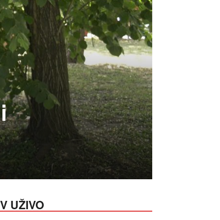
i
V UŽIVO