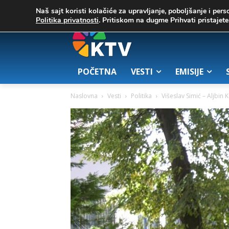
C
03. август 2026.
23.7
Zrenjanin
Naš sajt koristi kolačiće za upravljanje, poboljšanje i pers
Politika privatnosti
. Pritiskom na dugme Prihvati pristaje
POČETNA
VESTI
EMISIJE
Naslovna
Vesti
Politika
Višeslav Simić – Aljbin 