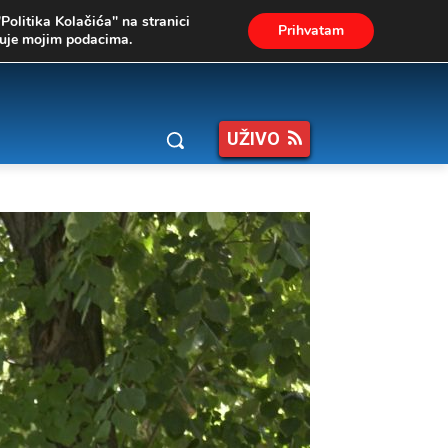
"Politika Kolačića" na stranici
Prihvatam
ukuje mojim podacima.
UŽIVO