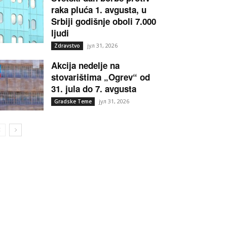
raka pluća 1. avgusta, u
Srbiji godišnje oboli 7.000
ljudi
јул 31, 2026
Zdravstvo
Akcija nedelje na
stovarištima „Ogrev“ od
31. jula do 7. avgusta
јул 31, 2026
Gradske Teme