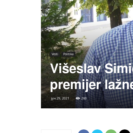
Vesti
Politika
Višeslav Simić
premijer laž
јун 29, 2021
260