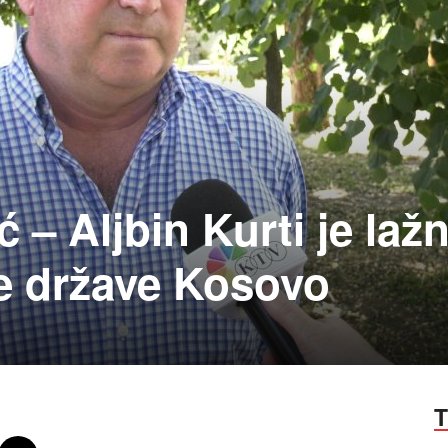
 – Aljbin Kurti je lažn
ne države Kosovo
T