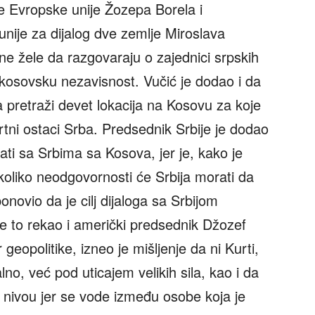
e Evropske unije Žozepa Borela i
nije za dijalog dve zemlje Miroslava
ne žele da razgovaraju o zajednici srpskih
 kosovsku nezavisnost. Vučić je dodao i da
na pretraži devet lokacija na Kosovu za koje
ni ostaci Srba. Predsednik Srbije je dodao
i sa Srbima sa Kosova, jer je, kako je
oliko neodgovornosti će Srbija morati da
novio da je cilj dijaloga sa Srbijom
e to rekao i američki predsednik Džozef
geopolitike, izneo je mišljenje da ni Kurti,
o, već pod uticajem velikih sila, kao i da
 nivou jer se vode između osobe koja je