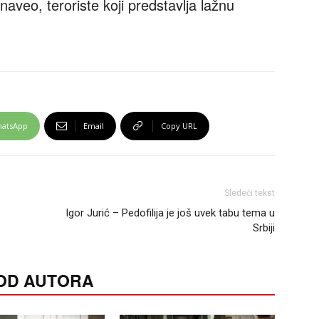
naveo, teroriste koji predstavlja lažnu
atsApp
Email
Copy URL
Sledeći tekst
Igor Jurić – Pedofilija je još uvek tabu tema u
Srbiji
 OD AUTORA