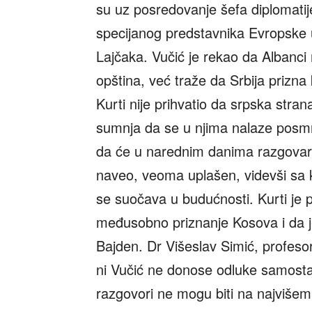
su uz posredovanje šefa diplomatij
specijanog predstavnika Evropske u
Lajčaka. Vučić je rekao da Albanci 
opština, već traže da Srbija prizna
Kurti nije prihvatio da srpska stra
sumnja da se u njima nalaze posmrt
da će u narednim danima razgovarat
naveo, veoma uplašen, videvši sa k
se suočava u budućnosti. Kurti je po
međusobno priznanje Kosova i da j
Bajden. Dr Višeslav Simić, profesor 
ni Vučić ne donose odluke samostaln
razgovori ne mogu biti na najvišem