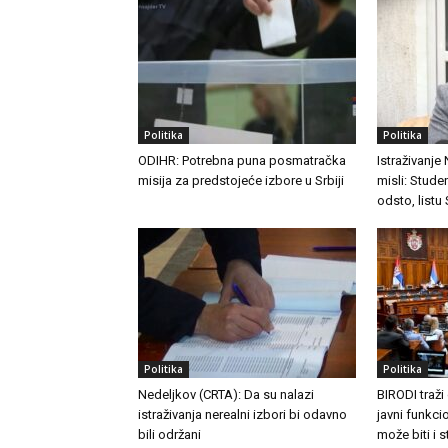
Politika
Politika
ODIHR: Potrebna puna posmatračka
Istraživanje
misija za predstojeće izbore u Srbiji
misli: Stude
odsto, listu
Politika
Politika
Nedeljkov (CRTA): Da su nalazi
BIRODI traži
istraživanja nerealni izbori bi odavno
javni funkc
bili održani
može biti i 