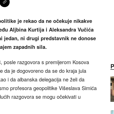
olitike je rekao da ne očekuje nikakve
đu Aljbina Kurtija i Aleksandra Vučića
i jedan, ni drugi predstavnik ne donose
ajem zapadnih sila.
ć, posle razgovora s premijerom Kosova
je da je dogovoreno da se do kraja jula
kao i da albanska delegacija ne želi da
 smo profesora geopolitike Višeslava Simića
dućih razgovora se mogu očekivati u