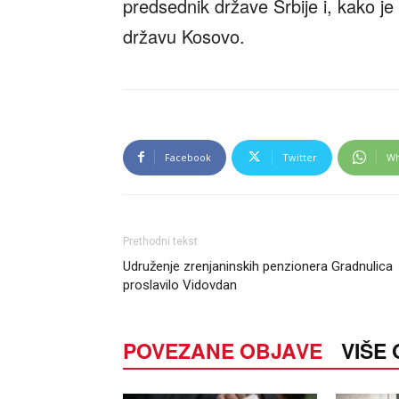
predsednik države Srbije i, kako je 
državu Kosovo.
Facebook
Twitter
Wh
Prethodni tekst
Udruženje zrenjaninskih penzionera Gradnulica
proslavilo Vidovdan
POVEZANE OBJAVE
VIŠE