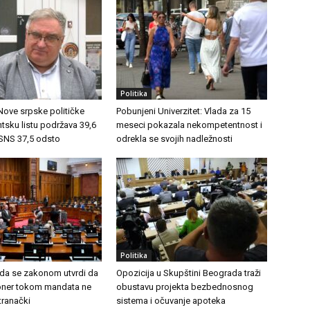
Politika
 Nove srpske političke
Pobunjeni Univerzitet: Vlada za 15
ntsku listu podržava 39,6
meseci pokazala nekompetentnost i
 SNS 37,5 odsto
odrekla se svojih nadležnosti
Politika
 da se zakonom utvrdi da
Opozicija u Skupštini Beograda traži
ioner tokom mandata ne
obustavu projekta bezbednosnog
stranački
sistema i očuvanje apoteka