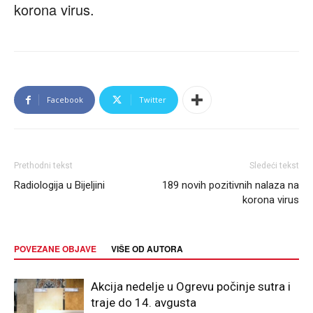
korona virus.
Facebook
Twitter
Prethodni tekst
Sledeći tekst
Radiologija u Bijeljini
189 novih pozitivnih nalaza na
korona virus
POVEZANE OBJAVE
VIŠE OD AUTORA
Akcija nedelje u Ogrevu počinje sutra i
traje do 14. avgusta