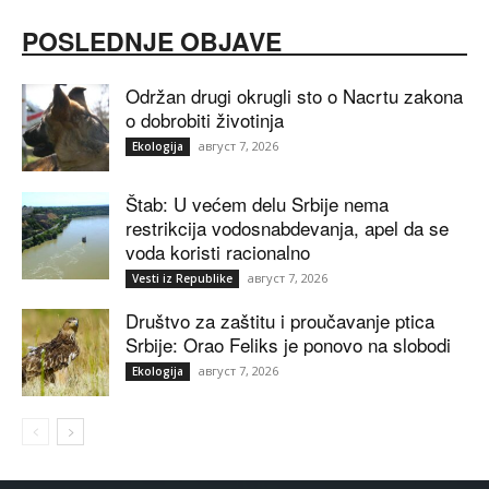
POSLEDNJE OBJAVE
Održan drugi okrugli sto o Nacrtu zakona
o dobrobiti životinja
август 7, 2026
Ekologija
Štab: U većem delu Srbije nema
restrikcija vodosnabdevanja, apel da se
voda koristi racionalno
август 7, 2026
Vesti iz Republike
Društvo za zaštitu i proučavanje ptica
Srbije: Orao Feliks je ponovo na slobodi
август 7, 2026
Ekologija