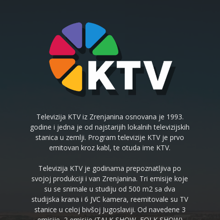
Televizija KTV iz Zrenjanina osnovana je 1993.
godine i jedna je od najstarijih lokalnih televizijskih
stanica u zemlji. Program televizije KTV je prvo
emitovan kroz kabl, te otuda ime KTV.
Televizija KTV je godinama prepoznatljiva po
svojoj produkciji i van Zrenjanina. Tri emisije koje
su se snimale u studiju od 500 m2 sa dva
studijska krana i 6 JVC kamera, reemitovale su TV
stanice u celoj bivšoj Jugoslaviji. Od navedene 3
emisije, 2 emisije (TALK SHOW, FOLK SHOW)