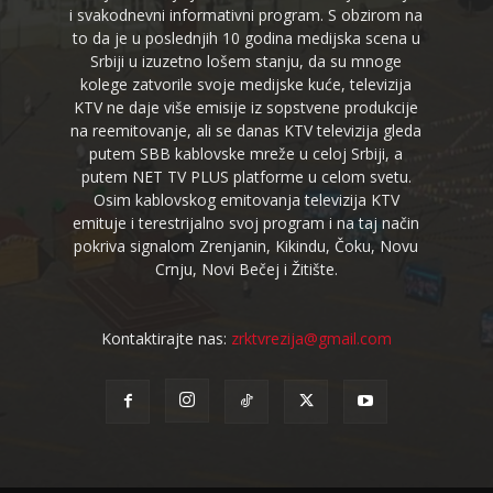
i svakodnevni informativni program. S obzirom na
to da je u poslednjih 10 godina medijska scena u
Srbiji u izuzetno lošem stanju, da su mnoge
kolege zatvorile svoje medijske kuće, televizija
KTV ne daje više emisije iz sopstvene produkcije
na reemitovanje, ali se danas KTV televizija gleda
putem SBB kablovske mreže u celoj Srbiji, a
putem NET TV PLUS platforme u celom svetu.
Osim kablovskog emitovanja televizija KTV
emituje i terestrijalno svoj program i na taj način
pokriva signalom Zrenjanin, Kikindu, Čoku, Novu
Crnju, Novi Bečej i Žitište.
Kontaktirajte nas:
zrktvrezija@gmail.com