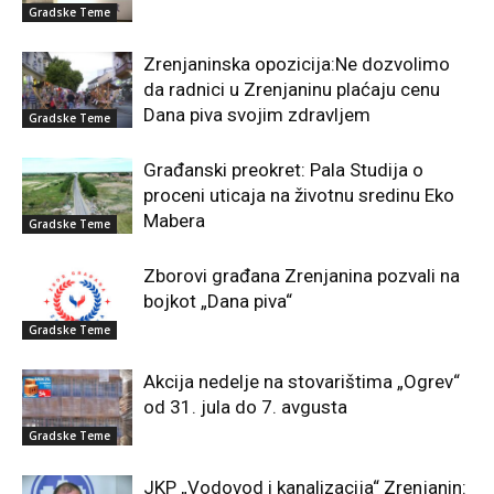
Gradske Teme
Zrenjaninska opozicija:Ne dozvolimo
da radnici u Zrenjaninu plaćaju cenu
Dana piva svojim zdravljem
Gradske Teme
Građanski preokret: Pala Studija o
proceni uticaja na životnu sredinu Eko
Mabera
Gradske Teme
Zborovi građana Zrenjanina pozvali na
bojkot „Dana piva“
Gradske Teme
Akcija nedelje na stovarištima „Ogrev“
od 31. jula do 7. avgusta
Gradske Teme
JKP „Vodovod i kanalizacija“ Zrenjanin: