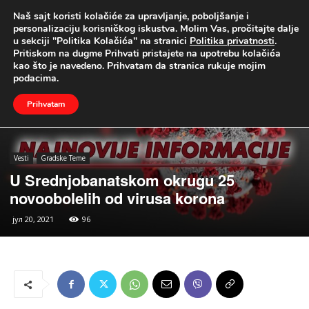
Naš sajt koristi kolačiće za upravljanje, poboljšanje i
UŽIVO
personalizaciju korisničkog iskustva. Molim Vas, pročitajte dalje
u sekciji "Politika Kolačića" na stranici
Politika privatnosti
.
Naslovna
Vesti
Gradske Teme
Pritiskom na dugme Prihvati pristajete na upotrebu kolačića
kao što je navedeno. Prihvatam da stranica rukuje mojim
podacima.
Prihvatam
Vesti
Gradske Teme
U Srednjobanatskom okrugu 25
novoobolelih od virusa korona
јул 20, 2021
96