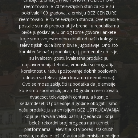
reemitovalo je 70 televizijskih stanica koje su
pokrivale 109 gradova, a emisiju BEZ CENZURE
reemitovalo je 45 televizijskih stanica. Ove emisije
postale su naš prepoznatljiv brend i u republikama
bivše Jugoslavije. U prilog tome govore i ankete
koje smo svojevremeno dobili od naših kolega iz
televizijskih kuća širom bivše Jugoslavije. Ono što
karakteriše našu produkciju, tj. pomenute emisije,
su kvalitetni gosti, kvalitetna produkcija,
najsavremenija tehnika, vrhunska scenografija,
korektnost u radu i poštovanje dobrih poslovnih
odnosa sa televizijskim kućama (reemiterima).
Ovo se moze zaključiti iz podatka da je emisije
koje smo spomenuli, prvih 10 godina reemitovalo
dvadeset televizijskih centara, a kasnije
sedamdeset. U poslednje 3 godine obogatili smo
našu produkciju sa emisijom BEZ USTRUČAVANJA
koja je izazvala veliku pažnju gledaoca i koja
beleži rekordni broj pregleda na internet
platformama. Televizija KTV pored istaknutih
emisija, realizuje još 10 autorskih emisija nedeljno