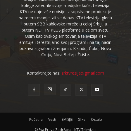
kolege zatvorile svoje medijske kuće, televizija
KTV ne daje više emisije iz sopstvene produkcije
na reemitovanje, ali se danas KTV televizija gleda
putem SBB kablovske mreže u celoj Srbiji, a
putem NET TV PLUS platforme u celom svetu.
Osim kablovskog emitovanja televizija KTV
emituje i terestrijalno svoj program i na taj način
pokriva signalom Zrenjanin, Kikindu, Čoku, Novu
Crnju, Novi Bečej i Žitište.
Kontaktirajte nas:
zrktvrezija@gmail.com
Početna
Vesti
EMISIJE
Slike
Ostalo
© Sva Prava Zadržana - KTV Televizija