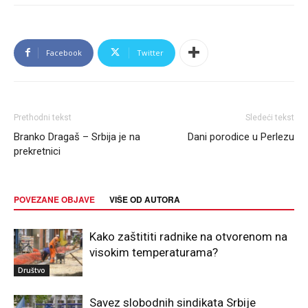
Facebook
Twitter
Prethodni tekst
Sledeći tekst
Branko Dragaš – Srbija je na
Dani porodice u Perlezu
prekretnici
POVEZANE OBJAVE
VIŠE OD AUTORA
Kako zaštititi radnike na otvorenom na
visokim temperaturama?
Društvo
Savez slobodnih sindikata Srbije