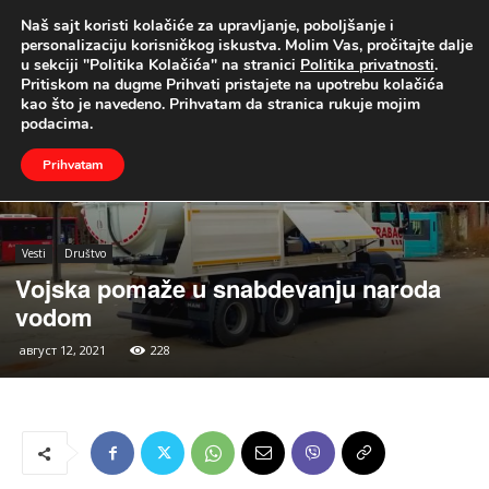
Naš sajt koristi kolačiće za upravljanje, poboljšanje i
UŽIVO
personalizaciju korisničkog iskustva. Molim Vas, pročitajte dalje
u sekciji "Politika Kolačića" na stranici
Politika privatnosti
.
Naslovna
Vesti
Društvo
Pritiskom na dugme Prihvati pristajete na upotrebu kolačića
kao što je navedeno. Prihvatam da stranica rukuje mojim
podacima.
Prihvatam
Vesti
Društvo
Vojska pomaže u snabdevanju naroda
vodom
август 12, 2021
228