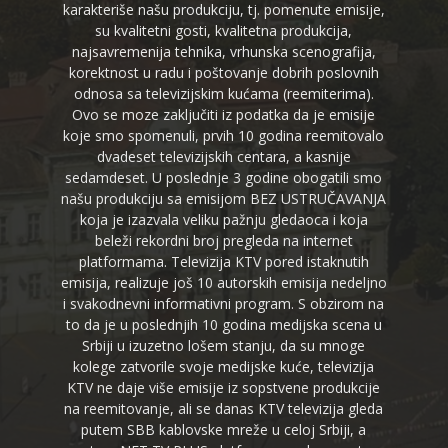
karakteriše našu produkciju, tj. pomenute emisije,
su kvalitetni gosti, kvalitetna produkcija,
najsavremenija tehnika, vrhunska scenografija,
korektnost u radu i poštovanje dobrih poslovnih
odnosa sa televizijskim kućama (reemiterima).
Ovo se moze zaključiti iz podatka da je emisije
koje smo spomenuli, prvih 10 godina reemitovalo
dvadeset televizijskih centara, a kasnije
sedamdeset. U poslednje 3 godine obogatili smo
našu produkciju sa emisijom BEZ USTRUČAVANJA
koja je izazvala veliku pažnju gledaoca i koja
beleži rekordni broj pregleda na internet
platformama. Televizija KTV pored istaknutih
emisija, realizuje još 10 autorskih emisija nedeljno
i svakodnevni informativni program. S obzirom na
to da je u poslednjih 10 godina medijska scena u
Srbiji u izuzetno lošem stanju, da su mnoge
kolege zatvorile svoje medijske kuće, televizija
KTV ne daje više emisije iz sopstvene produkcije
na reemitovanje, ali se danas KTV televizija gleda
putem SBB kablovske mreže u celoj Srbiji, a