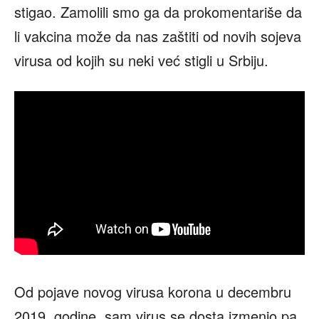
stigao. Zamolili smo ga da prokomentariše da
li vakcina može da nas zaštiti od novih sojeva
virusa od kojih su neki već stigli u Srbiju.
Od pojave novog virusa korona u decembru
2019. godine, sam virus se dosta izmenio pa