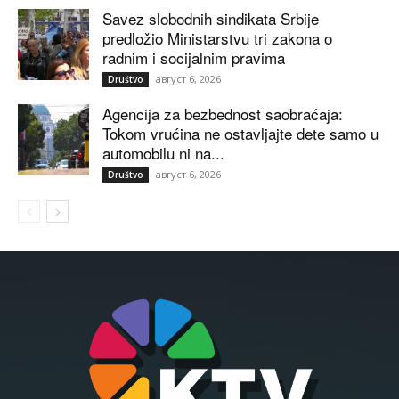
Savez slobodnih sindikata Srbije
predložio Ministarstvu tri zakona o
radnim i socijalnim pravima
август 6, 2026
Društvo
Agencija za bezbednost saobraćaja:
Tokom vrućina ne ostavljajte dete samo u
automobilu ni na...
август 6, 2026
Društvo