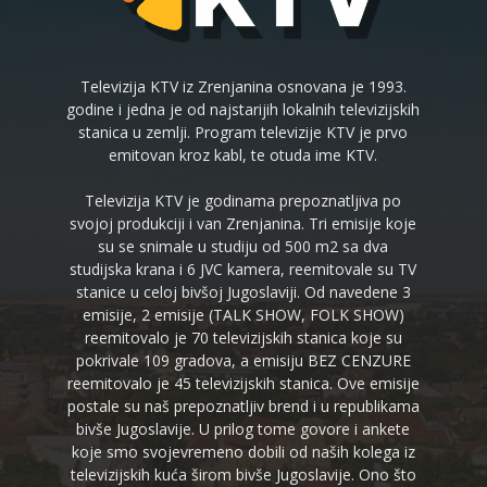
Televizija KTV iz Zrenjanina osnovana je 1993.
godine i jedna je od najstarijih lokalnih televizijskih
stanica u zemlji. Program televizije KTV je prvo
emitovan kroz kabl, te otuda ime KTV.
Televizija KTV je godinama prepoznatljiva po
svojoj produkciji i van Zrenjanina. Tri emisije koje
su se snimale u studiju od 500 m2 sa dva
studijska krana i 6 JVC kamera, reemitovale su TV
stanice u celoj bivšoj Jugoslaviji. Od navedene 3
emisije, 2 emisije (TALK SHOW, FOLK SHOW)
reemitovalo je 70 televizijskih stanica koje su
pokrivale 109 gradova, a emisiju BEZ CENZURE
reemitovalo je 45 televizijskih stanica. Ove emisije
postale su naš prepoznatljiv brend i u republikama
bivše Jugoslavije. U prilog tome govore i ankete
koje smo svojevremeno dobili od naših kolega iz
televizijskih kuća širom bivše Jugoslavije. Ono što