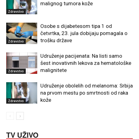
malignog tumora kože
Zdravstvo
Osobe s dijabetesom tipa 1 od
četvrtka, 23. jula dobijaju pomagala o
trošku države
Zdravstvo
Udruženje pacijenata: Na listi samo
šest inovativnih lekova za hematološke
malignitete
Zdravstvo
Udruženje obolelih od melanoma: Srbija
na prvom mestu po smrtnosti od raka
kože
Zdravstvo
TV UŽIVO