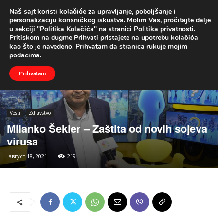
Naš sajt koristi kolačiće za upravljanje, poboljšanje i
UŽIVO
personalizaciju korisničkog iskustva. Molim Vas, pročitajte dalje
u sekciji "Politika Kolačića" na stranici
Politika privatnosti
.
Naslovna
Vesti
Zdravstvo
Pritiskom na dugme Prihvati pristajete na upotrebu kolačića
kao što je navedeno. Prihvatam da stranica rukuje mojim
podacima.
Prihvatam
Vesti
Zdravstvo
Milanko Šekler – Zaštita od novih sojeva
virusa
август 18, 2021
219