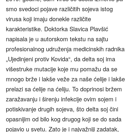
smo svedoci pojave različitih sojeva istog
virusa koji imaju donekle različite
karakteristike. Doktorka Slavica Plavšić
napisala je u autorskom tekstu na sajtu
profesionalnog udruženja medicinskih radnika
„Ujedinjeni protiv Kovida“, da delta soj ima
višestruke mutacije koje mu pomažu da se
mnogo brže i lakše veže za naše ćelije i lakše
prelazi sa ćelije na ćeliju. To doprinosi bržem
zaražavanju i širenju infekcije ovim sojem i
potiskivanje drugih sojeva, što delta soj čini
opasnijim od bilo kog drugog koji se do sada
pojavio u svetu. Zato je i najvažniji zadatak,