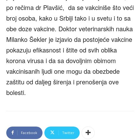
po rečima dr Plavšić, da se vakciniše što veći
broj osoba, kako u Srbiji tako i u svetu i to sa
obe doze vakcine. Doktor veterinarskih nauka
Milanko Šekler je izjavio da postojeće vakcine
pokazuju efikasnost i štite od svih oblika
korona virusa i da sa dovoljnim obimom
vakcinisanih ljudi one mogu da obezbede
zaštitu od daljeg širenja i prenošenja ove
bolesti.
Facebook
Twitter