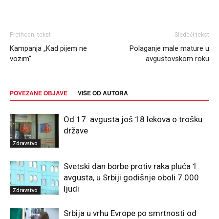
Prethodni tekst
Sledeći tekst
Kampanja „Kad pijem ne
Polaganje male mature u
vozim“
avgustovskom roku
POVEZANE OBJAVE
VIŠE OD AUTORA
Od 17. avgusta još 18 lekova o trošku
države
Zdravstvo
Svetski dan borbe protiv raka pluća 1.
avgusta, u Srbiji godišnje oboli 7.000
ljudi
Zdravstvo
Srbija u vrhu Evrope po smrtnosti od