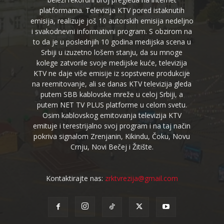
platformama. Televizija KTV pored istaknutih
emisija, realizuje još 10 autorskih emisija nedeljno
i svakodnevni informativni program. S obzirom na
to da je u poslednjih 10 godina medijska scena u
Srbiji u izuzetno lošem stanju, da su mnoge
kolege zatvorile svoje medijske kuće, televizija
KTV ne daje više emisije iz sopstvene produkcije
na reemitovanje, ali se danas KTV televizija gleda
putem SBB kablovske mreže u celoj Srbiji, a
putem NET TV PLUS platforme u celom svetu.
Osim kablovskog emitovanja televizija KTV
emituje i terestrijalno svoj program i na taj način
pokriva signalom Zrenjanin, Kikindu, Čoku, Novu
Crnju, Novi Bečej i Žitište.
Kontaktirajte nas:
zrktvrezija@gmail.com