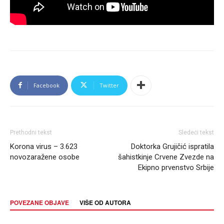
Facebook
Twitter
Prethodni tekst
Sledeći tekst
Korona virus – 3.623
Doktorka Grujičić ispratila
novozaražene osobe
šahistkinje Crvene Zvezde na
Ekipno prvenstvo Srbije
POVEZANE OBJAVE
VIŠE OD AUTORA