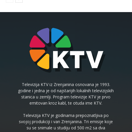
Televizija KTV iz Zrenjanina osnovana je 1993.
godine i jedna je od najstarijih lokalnih televizijskih
stanica u zemlji. Program televizije KTV je prvo
emitovan kroz kabl, te otuda ime KTV.
Televizija KTV je godinama prepoznatljiva po
svojoj produkciji i van Zrenjanina. Tri emisije koje
su se snimale u studiju od 500 m2 sa dva