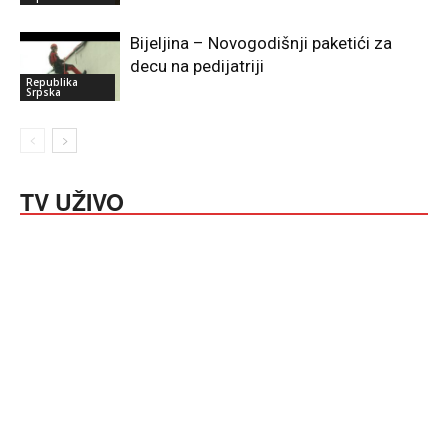
Bijeljina – Novogodišnji paketići za
decu na pedijatriji
Republika
Srpska
TV UŽIVO