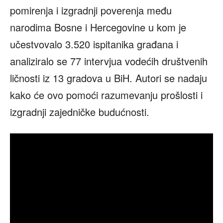
pomirenja i izgradnji poverenja među
narodima Bosne i Hercegovine u kom je
učestvovalo 3.520 ispitanika građana i
analiziralo se 77 intervjua vodećih društvenih
ličnosti iz 13 gradova u BiH. Autori se nadaju
kako će ovo pomoći razumevanju prošlosti i
izgradnji zajedničke budućnosti.