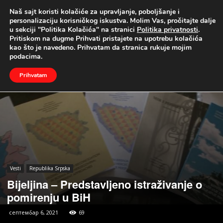
Naš sajt koristi kolačiće za upravljanje, poboljšanje i
UŽIVO
personalizaciju korisničkog iskustva. Molim Vas, pročitajte dalje
u sekciji "Politika Kolačića" na stranici
Politika privatnosti
.
Naslovna
Vesti
Republika Srpska
Pritiskom na dugme Prihvati pristajete na upotrebu kolačića
kao što je navedeno. Prihvatam da stranica rukuje mojim
podacima.
Prihvatam
Vesti
Republika Srpska
Bijeljina – Predstavljeno istraživanje o
pomirenju u BiH
септембар 6, 2021
69