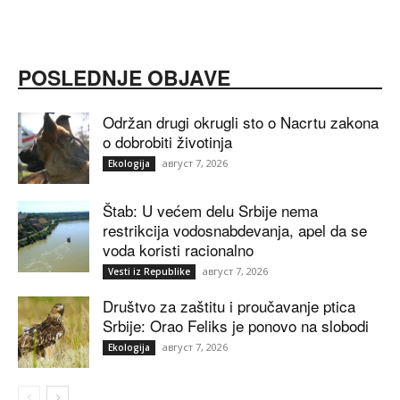
POSLEDNJE OBJAVE
Održan drugi okrugli sto o Nacrtu zakona
o dobrobiti životinja
август 7, 2026
Ekologija
Štab: U većem delu Srbije nema
restrikcija vodosnabdevanja, apel da se
voda koristi racionalno
август 7, 2026
Vesti iz Republike
Društvo za zaštitu i proučavanje ptica
Srbije: Orao Feliks je ponovo na slobodi
август 7, 2026
Ekologija