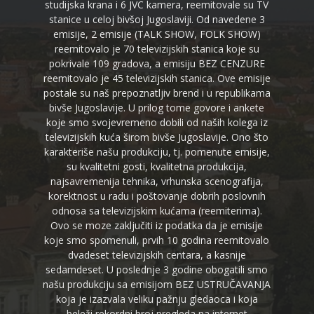
studijska krana i 6 JVC kamera, reemitovale su TV
stanice u celoj bivšoj Jugoslaviji. Od navedene 3
emisije, 2 emisije (TALK SHOW, FOLK SHOW)
reemitovalo je 70 televizijskih stanica koje su
pokrivale 109 gradova, a emisiju BEZ CENZURE
reemitovalo je 45 televizijskih stanica. Ove emisije
postale su naš prepoznatljiv brend i u republikama
bivše Jugoslavije. U prilog tome govore i ankete
koje smo svojevremeno dobili od naših kolega iz
televizijskih kuća širom bivše Jugoslavije. Ono što
karakteriše našu produkciju, tj. pomenute emisije,
su kvalitetni gosti, kvalitetna produkcija,
najsavremenija tehnika, vrhunska scenografija,
korektnost u radu i poštovanje dobrih poslovnih
odnosa sa televizijskim kućama (reemiterima).
Ovo se moze zaključiti iz podatka da je emisije
koje smo spomenuli, prvih 10 godina reemitovalo
dvadeset televizijskih centara, a kasnije
sedamdeset. U poslednje 3 godine obogatili smo
našu produkciju sa emisijom BEZ USTRUČAVANJA
koja je izazvala veliku pažnju gledaoca i koja
beleži rekordni broj pregleda na internet