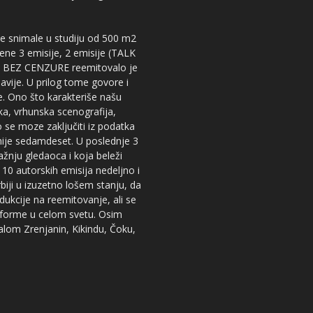
 se snimale u studiju od 500 m2
dene 3 emisije, 2 emisije (TALK
iju BEZ CENZURE reemitovalo je
lavije. U prilog tome govore i
e. Ono što karakteriše našu
ika, vrhunska scenografija,
 se moze zaključiti iz podatka
snije sedamdeset. U poslednje 3
žnju gledaoca i koja beleži
 10 autorskih emisija nedeljno i
iji u izuzetno lošem stanju, da
dukcije na reemitovanje, ali se
tforme u celom svetu. Osim
nalom Zrenjanin, Kikindu, Čoku,