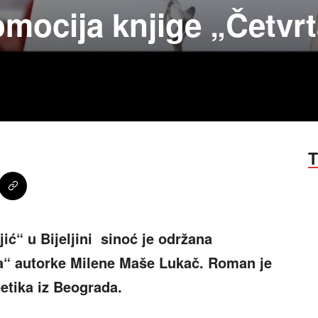
romocija knjige „Četvr
T
jić“ u Bijeljini sinoć je održana
ca“ autorke Milene Maše Lukač. Roman je
etika iz Beograda.