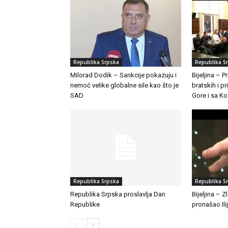
Republika Srpska
Republika S
Milorad Dodik – Sankcije pokazuju i
Bijeljina – 
nemoć velike globalne sile kao što je
bratskih i pr
SAD
Gore i sa K
Republika Srpska
Republika S
Republika Srpska proslavlja Dan
Bijeljina – 
Republike
pronašao Ili