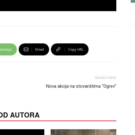
atsApp
Email
Copy URL
Sledeći tekst
Nova akcija na stovarištima “Ogrev”
 OD AUTORA