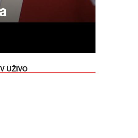
ta
V UŽIVO