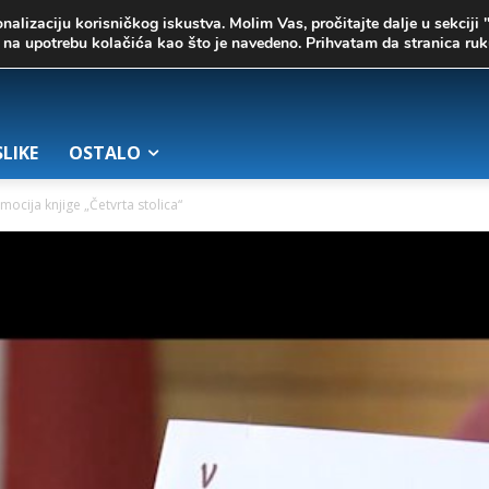
onalizaciju korisničkog iskustva. Molim Vas, pročitajte dalje u sekciji 
te na upotrebu kolačića kao što je navedeno. Prihvatam da stranica r
SLIKE
OSTALO
omocija knjige „Četvrta stolica“