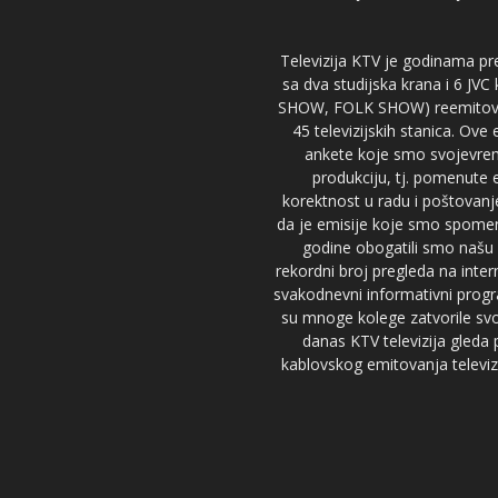
Televizija KTV je godinama pre
sa dva studijska krana i 6 JVC
SHOW, FOLK SHOW) reemitovalo 
45 televizijskih stanica. Ove
ankete koje smo svojevreme
produkciju, tj. pomenute e
korektnost u radu i poštovanj
da je emisije koje smo spomenu
godine obogatili smo našu 
rekordni broj pregleda na inter
svakodnevni informativni progr
su mnoge kolege zatvorile svoj
danas KTV televizija gled
kablovskog emitovanja televizi