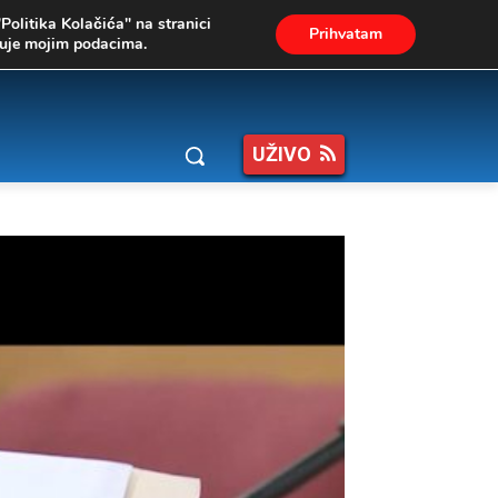
"Politika Kolačića" na stranici
Prihvatam
ukuje mojim podacima.
UŽIVO