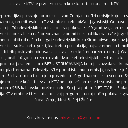
televizije KTV je prvo emitovan kroz kabl, te otuda ime KTV.
poznatljiva po svojoj produkciji i van Zrenjanina. Tri emisije koje su
 kamera, reemitovale su TV stanice u celoj bivšoj Jugoslaviji. Od nave
je 70 televizijskih stanica koje su pokrivale 109 gradova, a emis
 emisije postale su naš prepoznatljiv brend i u republikama bivše Jugos
no dobili od naših kolega iz televizijskih kuća širom bivše Jugoslavij
misije, su kvalitetni gosti, kvalitetna produkcija, najsavremenija tehn
e dobrih poslovnih odnosa sa televizijskim kućama (reemiterima). Ovo
li, prvih 10 godina reemitovalo dvadeset televizijskih centara, a ka
produkciju sa emisijom BEZ USTRUČAVANJA koja je izazvala veliku pa
net platformama. Televizija KTV pored istaknutih emisija, realizuje još
am. S obzirom na to da je u poslednjih 10 godina medijska scena u Srb
e medijske kuće, televizija KTV ne daje više emisije iz sopstvene pro
a putem SBB kablovske mreže u celoj Srbiji, a putem NET TV PLUS pla
ja KTV emituje i terestrijalno svoj program i na taj način pokriva sig
Novu Crnju, Novi Bečej i Žitište.
Kontaktirajte nas:
zrktvrezija@gmail.com