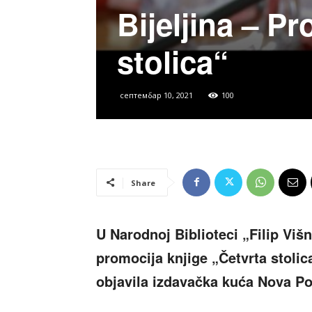
Bijeljina – P
stolica“
септембар 10, 2021
100
Share
U Narodnoj Biblioteci „Filip Višn
promocija knjige „Četvrta stoli
objavila izdavačka kuća Nova Po