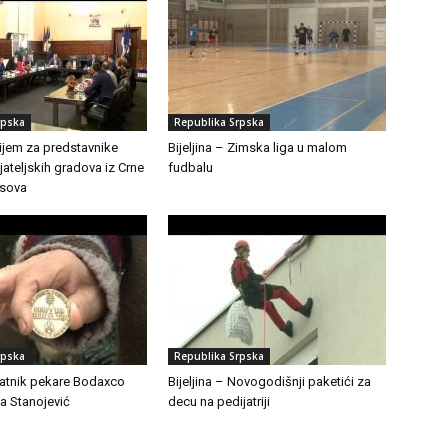
rpska
Republika Srpska
Prijem za predstavnike
Bijeljina – Zimska liga u malom
ijateljskih gradova iz Crne
fudbalu
osova
rpska
Republika Srpska
Zlatnik pekare Bodaxco
Bijeljina – Novogodišnji paketići za
ja Stanojević
decu na pedijatriji