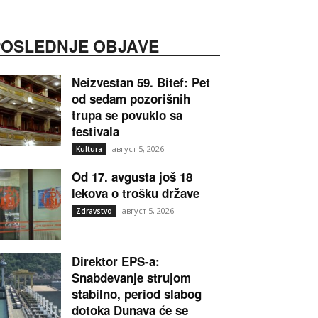
POSLEDNJE OBJAVE
Neizvestan 59. Bitef: Pet
od sedam pozorišnih
trupa se povuklo sa
festivala
август 5, 2026
Kultura
Od 17. avgusta još 18
lekova o trošku države
август 5, 2026
Zdravstvo
Direktor EPS-a:
Snabdevanje strujom
stabilno, period slabog
dotoka Dunava će se