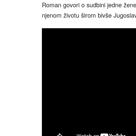
Roman govori o sudbini jedne žene 
njenom životu širom bivše Jugoslav