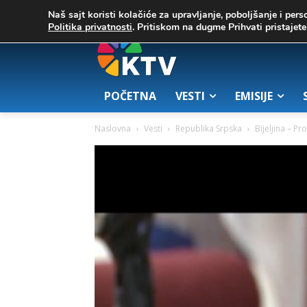
C
05. август 2026.
39.4
Zrenjanin
Naš sajt koristi kolačiće za upravljanje, poboljšanje i pers
Politika privatnosti
. Pritiskom na dugme Prihvati pristaje
POČETNA
VESTI
EMISIJE
Naslovna
Vesti
Republika Srpska
Bijeljina – Pr