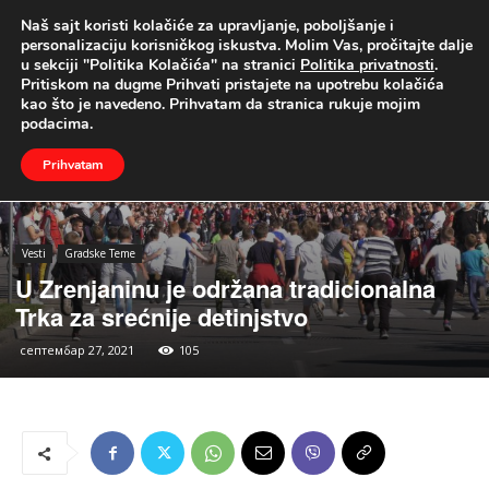
Naš sajt koristi kolačiće za upravljanje, poboljšanje i
UŽIVO
personalizaciju korisničkog iskustva. Molim Vas, pročitajte dalje
u sekciji "Politika Kolačića" na stranici
Politika privatnosti
.
Naslovna
Vesti
Gradske Teme
Pritiskom na dugme Prihvati pristajete na upotrebu kolačića
kao što je navedeno. Prihvatam da stranica rukuje mojim
podacima.
Prihvatam
Vesti
Gradske Teme
U Zrenjaninu je održana tradicionalna
Trka za srećnije detinjstvo
септембар 27, 2021
105