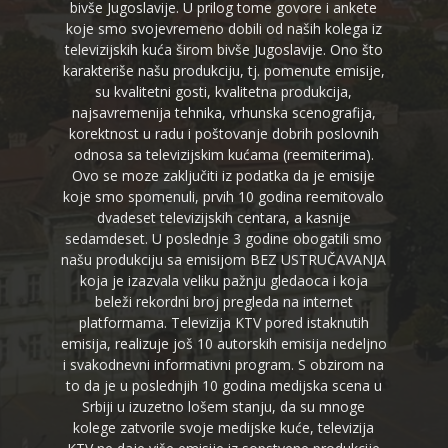
bivše Jugoslavije. U prilog tome govore i ankete
koje smo svojevremeno dobili od naših kolega iz
televizijskih kuća širom bivše Jugoslavije. Ono što
karakteriše našu produkciju, tj. pomenute emisije,
su kvalitetni gosti, kvalitetna produkcija,
najsavremenija tehnika, vrhunska scenografija,
korektnost u radu i poštovanje dobrih poslovnih
odnosa sa televizijskim kućama (reemiterima).
Ovo se moze zaključiti iz podatka da je emisije
koje smo spomenuli, prvih 10 godina reemitovalo
dvadeset televizijskih centara, a kasnije
sedamdeset. U poslednje 3 godine obogatili smo
našu produkciju sa emisijom BEZ USTRUČAVANJA
koja je izazvala veliku pažnju gledaoca i koja
beleži rekordni broj pregleda na internet
platformama. Televizija KTV pored istaknutih
emisija, realizuje još 10 autorskih emisija nedeljno
i svakodnevni informativni program. S obzirom na
to da je u poslednjih 10 godina medijska scena u
Srbiji u izuzetno lošem stanju, da su mnoge
kolege zatvorile svoje medijske kuće, televizija