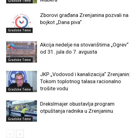
Gradske Teme
Zborovi građana Zrenjanina pozvali na
bojkot „Dana piva“
Gradske Teme
Akcija nedelje na stovarištima „Ogrev“
od 31. jula do 7. avgusta
Gradske Teme
JKP „Vodovod i kanalizacija“ Zrenjanin:
Tokom toplotnog talasa racionalno
trošite vodu
Gradske Teme
Drekslmajer obustavlja program
otpuštanja radnika u Zrenjaninu
Gradske Teme