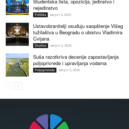
Studentska lista, opozicija, jedinstvo i
nejedinstvo
август 5, 2026
Politika
Ustavobranitelji osuđuju saopštenje Višeg
tužilaštva u Beogradu o ubistvu Vladimira
Cvijana
август 5, 2026
Društvo
Suša razotkriva decenije zapostavljanja
poljoprivrede i upravljanja vodama
август 5, 2026
Poljoprivreda