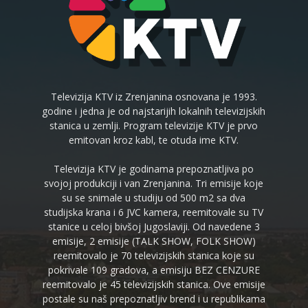
Televizija KTV iz Zrenjanina osnovana je 1993.
godine i jedna je od najstarijih lokalnih televizijskih
stanica u zemlji. Program televizije KTV je prvo
emitovan kroz kabl, te otuda ime KTV.
Televizija KTV je godinama prepoznatljiva po
svojoj produkciji i van Zrenjanina. Tri emisije koje
su se snimale u studiju od 500 m2 sa dva
studijska krana i 6 JVC kamera, reemitovale su TV
stanice u celoj bivšoj Jugoslaviji. Od navedene 3
emisije, 2 emisije (TALK SHOW, FOLK SHOW)
reemitovalo je 70 televizijskih stanica koje su
pokrivale 109 gradova, a emisiju BEZ CENZURE
reemitovalo je 45 televizijskih stanica. Ove emisije
postale su naš prepoznatljiv brend i u republikama