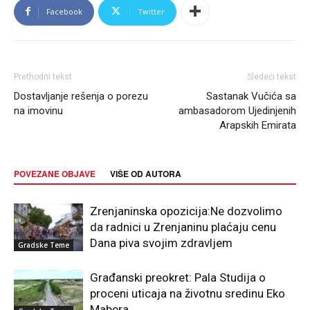
Facebook
Twitter
Prethodni tekst
Sledeći tekst
Dostavljanje rešenja o porezu
Sastanak Vučića sa
na imovinu
ambasadorom Ujedinjenih
Arapskih Emirata
POVEZANE OBJAVE
VIŠE OD AUTORA
Zrenjaninska opozicija:Ne dozvolimo
da radnici u Zrenjaninu plaćaju cenu
Dana piva svojim zdravljem
Gradske Teme
Građanski preokret: Pala Studija o
proceni uticaja na životnu sredinu Eko
Mabera