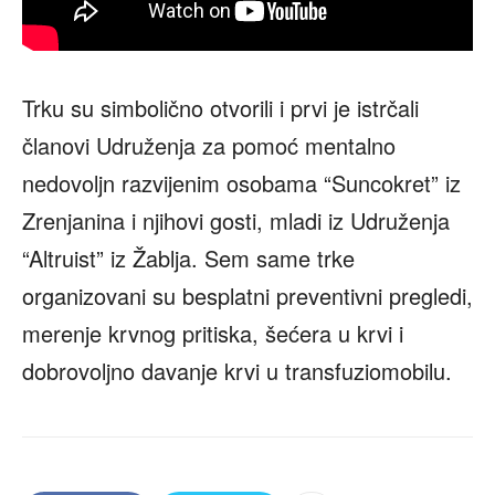
Trku su simbolično otvorili i prvi je istrčali
članovi Udruženja za pomoć mentalno
nedovoljn razvijenim osobama “Suncokret” iz
Zrenjanina i njihovi gosti, mladi iz Udruženja
“Altruist” iz Žablja. Sem same trke
organizovani su besplatni preventivni pregledi,
merenje krvnog pritiska, šećera u krvi i
dobrovoljno davanje krvi u transfuziomobilu.