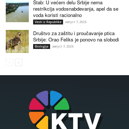
Štab: U većem delu Srbije nema
restrikcija vodosnabdevanja, apel da se
voda koristi racionalno
август 7, 2026
Vesti iz Republike
Društvo za zaštitu i proučavanje ptica
Srbije: Orao Feliks je ponovo na slobodi
август 7, 2026
Ekologija