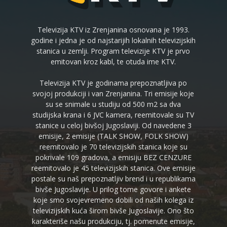
Televizija KTV iz Zrenjanina osnovana je 1993.
godine i jedna je od najstarijih lokalnih televizijskih
stanica u zemlji. Program televizije KTV je prvo
emitovan kroz kabl, te otuda ime KTV.
Televizija KTV je godinama prepoznatljiva po
svojoj produkciji i van Zrenjanina. Tri emisije koje
su se snimale u studiju od 500 m2 sa dva
studijska krana i 6 JVC kamera, reemitovale su TV
stanice u celoj bivšoj Jugoslaviji. Od navedene 3
emisije, 2 emisije (TALK SHOW, FOLK SHOW)
reemitovalo je 70 televizijskih stanica koje su
pokrivale 109 gradova, a emisiju BEZ CENZURE
reemitovalo je 45 televizijskih stanica. Ove emisije
postale su naš prepoznatljiv brend i u republikama
bivše Jugoslavije. U prilog tome govore i ankete
koje smo svojevremeno dobili od naših kolega iz
televizijskih kuća širom bivše Jugoslavije. Ono što
karakteriše našu produkciju, tj. pomenute emisije,