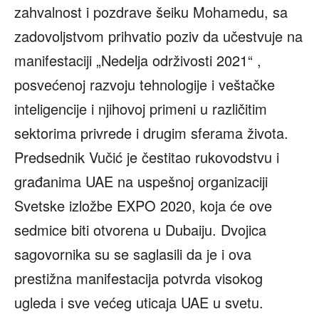
zahvalnost i pozdrave šeiku Mohamedu, sa
zadovoljstvom prihvatio poziv da učestvuje na
manifestaciji „Nedelja održivosti 2021“ ,
posvećenoj razvoju tehnologije i veštačke
inteligencije i njihovoj primeni u različitim
sektorima privrede i drugim sferama života.
Predsednik Vučić je čestitao rukovodstvu i
građanima UAE na uspešnoj organizaciji
Svetske izložbe EXPO 2020, koja će ove
sedmice biti otvorena u Dubaiju. Dvojica
sagovornika su se saglasili da je i ova
prestižna manifestacija potvrda visokog
ugleda i sve većeg uticaja UAE u svetu.