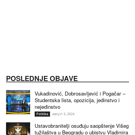
POSLEDNJE OBJAVE
Vukadinović, Dobrosavljević i Pogačar –
Studentska lista, opozicija, jedinstvo i
nejedinstvo
август 5, 2026
Politika
Ustavobranitelji osuđuju saopštenje Višeg
tužilaštva u Beogradu o ubistvu Vladimira