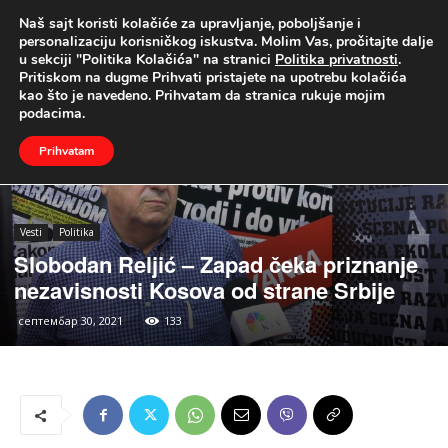
Naš sajt koristi kolačiće za upravljanje, poboljšanje i
UŽIVO
personalizaciju korisničkog iskustva. Molim Vas, pročitajte dalje
u sekciji "Politika Kolačića" na stranici
Politika privatnosti
.
Naslovna
Vesti
Politika
Pritiskom na dugme Prihvati pristajete na upotrebu kolačića
kao što je navedeno. Prihvatam da stranica rukuje mojim
podacima.
Prihvatam
Vesti
Politika
Slobodan Reljić – Zapad čeka priznanje
nezavisnosti Kosova od strane Srbije
септембар 30, 2021
133