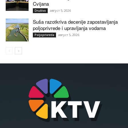
Cvijana
август 5, 2026
Društvo
Suša razotkriva decenije zapostavljanja
poljoprivrede i upravljanja vodama
август 5, 2026
Poljoprivreda