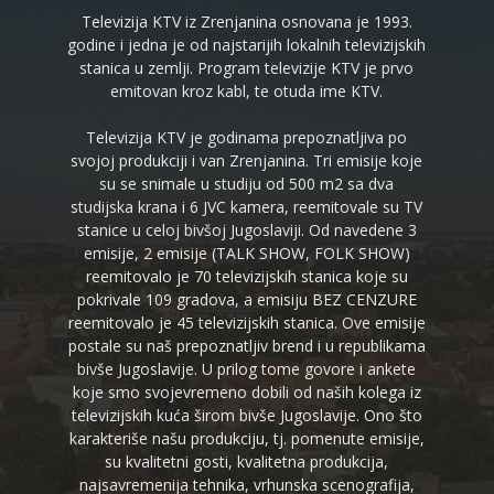
Televizija KTV iz Zrenjanina osnovana je 1993.
godine i jedna je od najstarijih lokalnih televizijskih
stanica u zemlji. Program televizije KTV je prvo
emitovan kroz kabl, te otuda ime KTV.
Televizija KTV je godinama prepoznatljiva po
svojoj produkciji i van Zrenjanina. Tri emisije koje
su se snimale u studiju od 500 m2 sa dva
studijska krana i 6 JVC kamera, reemitovale su TV
stanice u celoj bivšoj Jugoslaviji. Od navedene 3
emisije, 2 emisije (TALK SHOW, FOLK SHOW)
reemitovalo je 70 televizijskih stanica koje su
pokrivale 109 gradova, a emisiju BEZ CENZURE
reemitovalo je 45 televizijskih stanica. Ove emisije
postale su naš prepoznatljiv brend i u republikama
bivše Jugoslavije. U prilog tome govore i ankete
koje smo svojevremeno dobili od naših kolega iz
televizijskih kuća širom bivše Jugoslavije. Ono što
karakteriše našu produkciju, tj. pomenute emisije,
su kvalitetni gosti, kvalitetna produkcija,
najsavremenija tehnika, vrhunska scenografija,