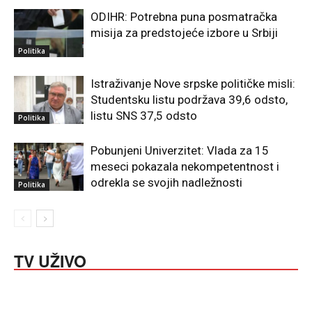
ODIHR: Potrebna puna posmatračka
misija za predstojeće izbore u Srbiji
Politika
Istraživanje Nove srpske političke misli:
Studentsku listu podržava 39,6 odsto,
listu SNS 37,5 odsto
Politika
Pobunjeni Univerzitet: Vlada za 15
meseci pokazala nekompetentnost i
odrekla se svojih nadležnosti
Politika
TV UŽIVO