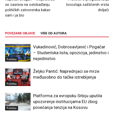
se zasniva na oslobađanju
lovostaja zaštićenih vrsta
političkih zatvorenika kakav
divljači
sam i ja bio
POVEZANE OBJAVE
VIŠE OD AUTORA
Vukadinović, Dobrosavljević i Pogačar
– Studentska lista, opozicija, jedinstvo i
nejedinstvo
Politika
Željko Pantić: Naprednjaci se mrze
međusobno do tačke istrebljenja
Politika
Platforma za evropsku Srbiju uputila
upozorenje institucijama EU zbog
povećanja tenzija na Kosovu
Politika