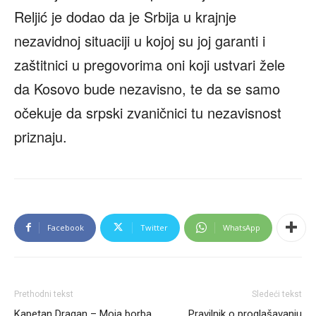
Reljić je dodao da je Srbija u krajnje
nezavidnoj situaciji u kojoj su joj garanti i
zaštitnici u pregovorima oni koji ustvari žele
da Kosovo bude nezavisno, te da se samo
očekuje da srpski zvaničnici tu nezavisnost
priznaju.
Facebook
Twitter
WhatsApp
Prethodni tekst
Sledeći tekst
Kapetan Dragan – Moja borba
Pravilnik o proglašavanju