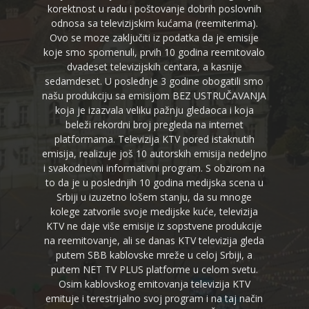
korektnost u radu i poštovanje dobrih poslovnih
odnosa sa televizijskim kućama (reemiterima).
Ovo se moze zaključiti iz podatka da je emisije
koje smo spomenuli, prvih 10 godina reemitovalo
dvadeset televizijskih centara, a kasnije
sedamdeset. U poslednje 3 godine obogatili smo
našu produkciju sa emisijom BEZ USTRUČAVANJA
koja je izazvala veliku pažnju gledaoca i koja
beleži rekordni broj pregleda na internet
platformama. Televizija KTV pored istaknutih
emisija, realizuje još 10 autorskih emisija nedeljno
i svakodnevni informativni program. S obzirom na
to da je u poslednjih 10 godina medijska scena u
Srbiji u izuzetno lošem stanju, da su mnoge
kolege zatvorile svoje medijske kuće, televizija
KTV ne daje više emisije iz sopstvene produkcije
na reemitovanje, ali se danas KTV televizija gleda
putem SBB kablovske mreže u celoj Srbiji, a
putem NET TV PLUS platforme u celom svetu.
Osim kablovskog emitovanja televizija KTV
emituje i terestrijalno svoj program i na taj način