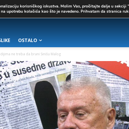
onalizaciju korisničkog iskustva. Molim Vas, pročitajte dalje u sekciji 
te na upotrebu kolačića kao što je navedeno. Prihvatam da stranica r
SLIKE
OSTALO
medijima ne treba da brani Sinišu Malog