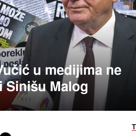
 Vučić u medijima ne
i Sinišu Malog
T