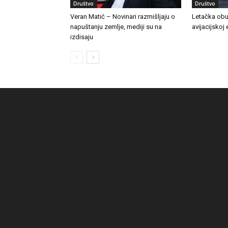
Društvo
Društvo
Veran Matić – Novinari razmišljaju o
Letačka obu
napuštanju zemlje, mediji su na
avijacijskoj 
izdisaju