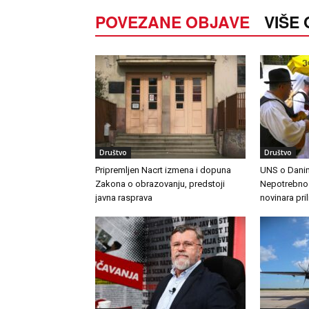
POVEZANE OBJAVE
VIŠE
Društvo
Društvo
Pripremljen Nacrt izmena i dopuna
UNS o Danim
Zakona o obrazovanju, predstoji
Nepotrebno j
javna rasprava
novinara pri