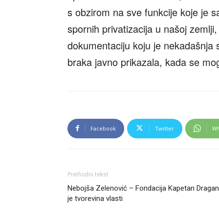
s obzirom na sve funkcije koje je s
spornih privatizacija u našoj zemlji
dokumentaciju koju je nekadašnja 
braka javno prikazala, kada se mog
Facebook
Twitter
Wh
Prethodni tekst
Nebojša Zelenović – Fondacija Kapetan Dragan
je tvorevina vlasti