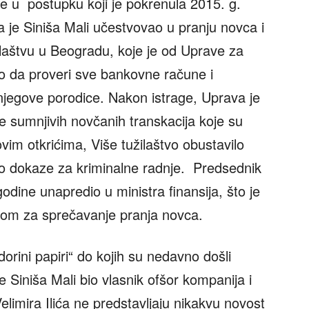
je u postupku koji je pokrenula 2015. g.
a je Siniša Mali učestvovao u pranju novca i
ilaštvu u Beogradu, koje je od Uprave za
o da proveri sve bankovne račune i
 njegove porodice. Nakon istrage, Uprava je
še sumnjivih novčanih transkacija koje su
vim otkrićima, Više tužilaštvo obustavilo
lo dokaze za kriminalne radnje. Predsednik
odine unapredio u ministra finansija, što je
vom za sprečavanje pranja novca.
rini papiri“ do kojih su nedavno došli
e Siniša Mali bio vlasnik ofšor kompanija i
limira Ilića ne predstavljaju nikakvu novost