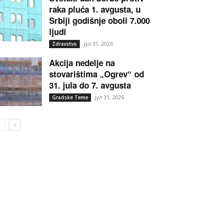
raka pluća 1. avgusta, u
Srbiji godišnje oboli 7.000
ljudi
јул 31, 2026
Zdravstvo
Akcija nedelje na
stovarištima „Ogrev“ od
31. jula do 7. avgusta
јул 31, 2026
Gradske Teme