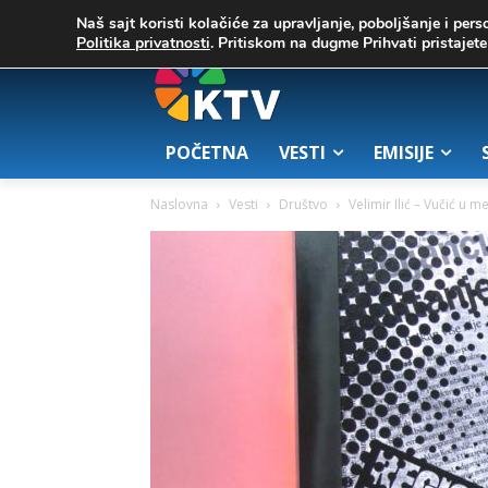
C
02. август 2026.
25.7
Zrenjanin
Naš sajt koristi kolačiće za upravljanje, poboljšanje i pers
Politika privatnosti
. Pritiskom na dugme Prihvati pristaje
POČETNA
VESTI
EMISIJE
Naslovna
Vesti
Društvo
Velimir Ilić – Vučić u 