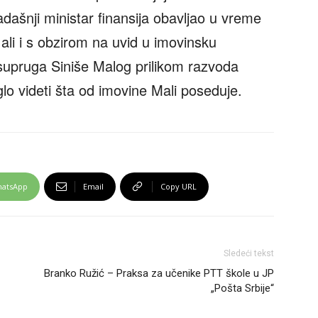
adašnji ministar finansija obavljao u vreme
, ali i s obzirom na uvid u imovinsku
supruga Siniše Malog prilikom razvoda
lo videti šta od imovine Mali poseduje.
atsApp
Email
Copy URL
Sledeći tekst
Branko Ružić – Praksa za učenike PTT škole u JP
„Pošta Srbije“