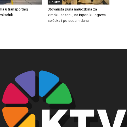
Društvo
ka u transportnoj
Stovarišta puna narudžbina za
eskadrili
zimsku sezonu, na isporuku ogreva
se čeka i po sedam dana