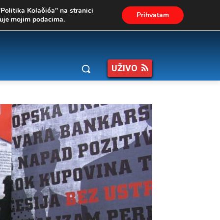
"Politika Kolačića" na stranici
Prihvatam
ukuje mojim podacima.
UŽIVO