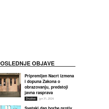
POSLEDNJE OBJAVE
Pripremljen Nacrt izmena
i dopuna Zakona o
obrazovanju, predstoji
javna rasprava
јул 31, 2026
Društvo
Svetski dan borbe protiv