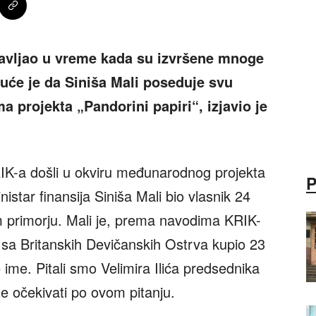
bavljao u vreme kada su izvršene mnoge
oguće je da Siniša Mali poseduje svu
projekta „Pandorini papiri“, izjavio je
IK-a došli u okviru međunarodnog projekta
nistar finansija Siniša Mali bio vlasnik 24
primorju. Mali je, prema navodima KRIK-
 sa Britanskih Devičanskih Ostrva kupio 23
 ime. Pitali smo Velimira Ilića predsednika
e očekivati po ovom pitanju.