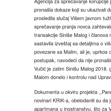
Agencija za sprečavanje korupcije 
pronašla dokaze koji su ukazivali d
prosledila slučaj Višem javnom tuž
sprečavanje pranja novca zahteval
transakcije Siniše Malog i članova
sastavila izveštaj sa detaljima o vi
povezane sa Malim, ali je, uprkos o
postupak, navodeći da nije pronaš
Vučić je zatim Sinišu Malog 2018. g
Malom donelo i kontrolu nad Upra
Dokumenta u okviru projekta ,,Pando
novinari KRIK-a, obelodanili su da j
apartmana u inostranstvu, što za Ve