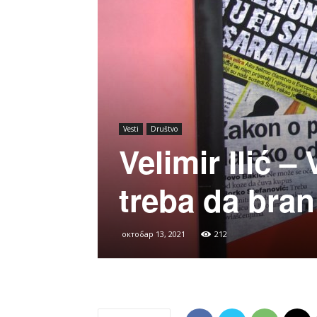
Vesti
Društvo
Velimir Ilić –
treba da bran
октобар 13, 2021
212