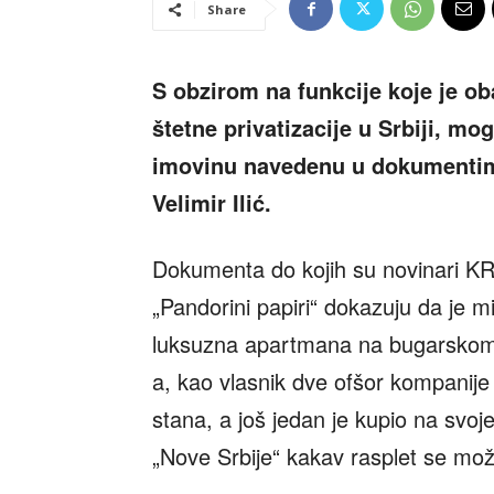
Share
S obzirom na funkcije koje je o
štetne privatizacije u Srbiji, m
imovinu navedenu u dokumentima 
Velimir Ilić.
Dokumenta do kojih su novinari KR
„Pandorini papiri“ dokazuju da je mi
luksuzna apartmana na bugarskom 
a, kao vlasnik dve ofšor kompanije
stana, a još jedan je kupio na svoje
„Nove Srbije“ kakav rasplet se mož