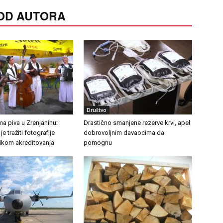
 OD AUTORA
Društvo
a piva u Zrenjaninu:
Drastično smanjene rezerve krvi, apel
e tražiti fotografije
dobrovoljnim davaocima da
likom akreditovanja
pomognu