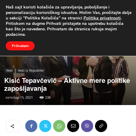
Naš sajt koristi kolačiće za upravljanje, poboljšanje i
UŽIVO
personalizaciju korisničkog iskustva. Molim Vas, pročitajte dalje
u sekciji "Politika Kolačića" na stranici
Politika privatnosti
.
Naslovna
Vesti
Vesti iz Republike
Pritiskom na dugme Prihvati pristajete na upotrebu kolačića
kao što je navedeno. Prihvatam da stranica rukuje mojim
podacima.
Prihvatam
Vesti
Vesti iz Republike
Kisić Tepavčević – Aktivne mere politike
zapošljavanja
октобар 15, 2021
238