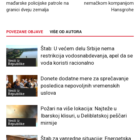
mađarske policijske patrole na
nemačkom kompanijom
granici dveju zemalja
Hansgrohe
POVEZANE OBJAVE
VIŠE OD AUTORA
Štab: U većem delu Srbije nema
restrikcija vodosnabdevanja, apel da se
Vesti iz
voda koristi racionalno
Republike
Donete dodatne mere za sprečavanje
posledica nepovoljnih vremenskih
Vesti iz
uslova
Republike
Požari na više lokacija: Najteže u
Ibarskoj klisuri, u Deliblatskoj peščari
Vesti iz
mirnije
Republike
Štab za vanredne situacije: Energetska