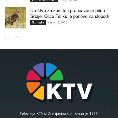
Društvo za zaštitu i proučavanje ptica
Srbije: Orao Feliks je ponovo na slobodi
август 7, 2026
Ekologija
Televizija KTV iz Zrenjanina osnovana je 1993.