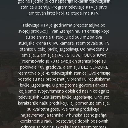
godine i jedna je od najstarijih lokalnih televizijskih
stanica u zemlji. Program televizije KTV je prvo
emitovan kroz kabl, te otuda ime KTV.
Televizija KTV je godinama prepoznatljiva po
svojoj produkciji i van Zrenjanina. Tri emisije koje
su se snimale u studiju od 500 m2 sa dva
studijska krana i 6 JVC kamera, reemitovale su TV
stanice u celoj bivšoj Jugoslaviji. Od navedene 3
emisije, 2 emisije (TALK SHOW, FOLK SHOW)
reemitovalo je 70 televizijskih stanica koje su
pokrivale 109 gradova, a emisiju BEZ CENZURE
reemitovalo je 45 televizijskih stanica. Ove emisije
postale su naš prepoznatljiv brend i u republikama
bivše Jugoslavije. U prilog tome govore i ankete
koje smo svojevremeno dobili od naših kolega iz
televizijskih kuća širom bivše Jugoslavije. Ono što
karakteriše našu produkciju, tj. pomenute emisije,
su kvalitetni gosti, kvalitetna produkcija,
najsavremenija tehnika, vrhunska scenografija,
korektnost u radu i poštovanje dobrih poslovnih
odnosa sa televizijskim kućama (reemiterima).