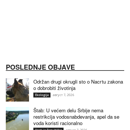
POSLEDNJE OBJAVE
Održan drugi okrugli sto o Nacrtu zakona
o dobrobiti životinja
август 7, 2026
Ekologija
Štab: U većem delu Srbije nema
restrikcija vodosnabdevanja, apel da se
voda koristi racionalno
август 7, 2026
Vesti iz Republike