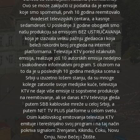
Ovo se moze zaključiti iz podatka da je emisije
koje smo spomenuli, prvih 10 godina reemitovalo
dvadeset televizijskih centara, a kasnije
sedamdeset. U poslednje 3 godine obogatili smo
našu produkciju sa emisijom BEZ USTRUČAVANJA
koja je izazvala veliku pažnju gledaoca i koja
beleži rekordni broj pregleda na internet
platformama. Televizija KTV pored istaknutih
emisija, realizuje još 10 autorskih emisija nedeljno
i svakodnevni informativni program. S obzirom na
to da je u poslednjih 10 godina medijska scena u
Srbiji u izuzetno lošem stanju, da su mnoge
kolege zatvorile svoje medijske kuće, televizija
KTV ne daje više emisije iz sopstvene produkcije
na reemitovanje, ali se danas KTV televizija gleda
putem SBB kablovske mreže u celoj Srbiji, a
putem NET TV PLUS platforme u celom svetu.
Osim kablovskog emitovanja televizija KTV
emituje i terestrijalno svoj program i na taj način
pokriva signalom Zrenjanin, Kikindu, Čoku, Novu
Crnju, Novi Bečej i Žitište.