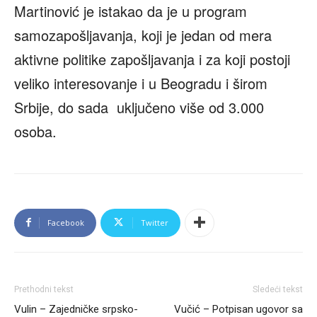
Martinović je istakao da je u program
samozapošljavanja, koji je jedan od mera
aktivne politike zapošljavanja i za koji postoji
veliko interesovanje i u Beogradu i širom
Srbije, do sada uključeno više od 3.000
osoba.
Facebook
Twitter
Prethodni tekst
Sledeći tekst
Vulin – Zajedničke srpsko-
Vučić – Potpisan ugovor sa