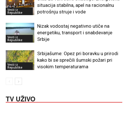
situacija stabilna, apel na racionalnu
Vesti iz
potrošnju struje i vode
Republike
Nizak vodostaj negativno utiče na
energetiku, transport i snabdevanje
Vesti iz
Srbije
Republike
Srbijašume: Opez pri boravku u prirodi
kako bi se sprečili šumski požari pri
Vesti iz
visokim temperaturama
Republike
TV UŽIVO