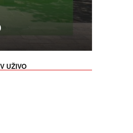
o
V UŽIVO