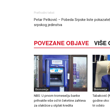
Prethodni tekst
Petar Petković – Pobeda Srpske liste pokazatel
srpskog jedinstva
POVEZANE OBJAVE
VIŠE
Ekonomija
Ekonomija
NBS: U prvom tromesečju banke
Tabaković (NB
prihvatile više od tri četvrtine zahteva
godine oko 3
za olakšice u otplati kredita
tri odsto