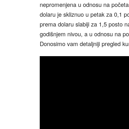
nepromenjena u odnosu na početak 
dolaru je skliznuo u petak za 0,1 p
prema dolaru slabiji za 1,5 posto
godišnjem nivou, a u odnosu na po
Donosimo vam detaljniji pregled kur