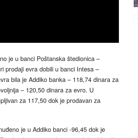
no je u banci Poštanska štedionica –
i prodaji evra dobili u banci Intesa –
evra bila je Addiko banka – 118,74 dinara za
voljnija – 120,50 dinara za evro. U
pljivan za 117,50 dok je prodavan za
nuđeno je u Addiko banci -96,45 dok je