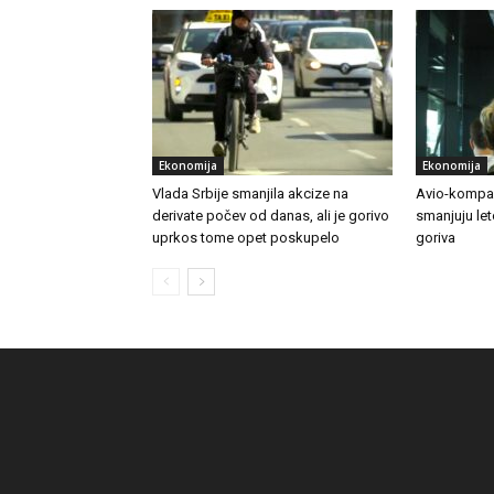
Ekonomija
Ekonomija
Vlada Srbije smanjila akcize na
Avio-kompan
derivate počev od danas, ali je gorivo
smanjuju le
uprkos tome opet poskupelo
goriva