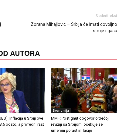
Sledeći tekst
j
Zorana Mihajlović – Srbija će imati dovoljno
struje i gasa
 OD AUTORA
Ekonomija
S): Inflacija u Srbiji ove
MMF: Postignut dogovor o trećoj
,6 odsto, a privredni rast
reviziji sa Srbijom, očekuje se
umereni porast inflacije