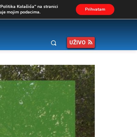
"Politika Kolačića" na stranici
Prihvatam
ukuje mojim podacima.
UŽIVO