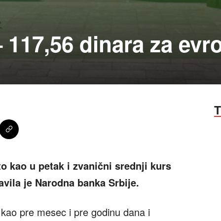
– 117,56 dinara za evr
T
o kao u petak i zvanični srednji kurs
javila je Narodna banka Srbije.
 kao pre mesec i pre godinu dana i