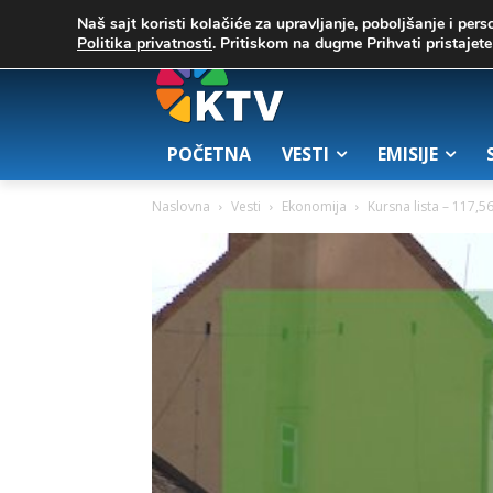
C
02. август 2026.
25.7
Zrenjanin
Naš sajt koristi kolačiće za upravljanje, poboljšanje i pers
Politika privatnosti
. Pritiskom na dugme Prihvati pristaje
POČETNA
VESTI
EMISIJE
Naslovna
Vesti
Ekonomija
Kursna lista – 117,5