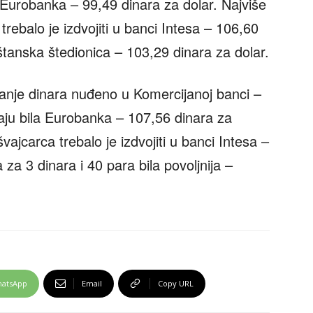
a Eurobanka – 99,49 dinara za dolar. Najviše
trebalo je izdvojiti u banci Intesa – 106,60
tanska štedionica – 103,29 dinara za dolar.
manje dinara nuđeno u Komercijanoj banci –
daju bila Eurobanka – 107,56 dinara za
vajcarca trebalo je izdvojiti u banci Intesa –
za 3 dinara i 40 para bila povoljnija –
atsApp
Email
Copy URL