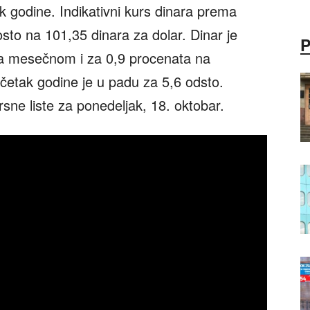
godine. Indikativni kurs dinara prema
osto na 101,35 dinara za dolar. Dinar je
 na mesečnom i za 0,9 procenata na
četak godine je u padu za 5,6 odsto.
sne liste za ponedeljak, 18. oktobar.