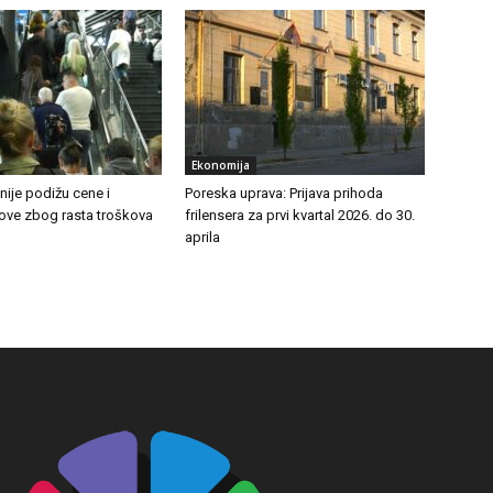
Ekonomija
ije podižu cene i
Poreska uprava: Prijava prihoda
tove zbog rasta troškova
frilensera za prvi kvartal 2026. do 30.
aprila