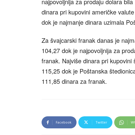
najpovoljnija za prodaju dolara bil
dinara pri kupovini američke valute 
dok je najmanje dinara uzimala Poš
Za švajcarski franak danas je naj
104,27 dok je najpovoljnija za pro
franak. Najviše dinara pri kupovini š
115,25 dok je Poštanska štedionica 
111,85 dinara za franak.
Facebook
Twitter
Wh