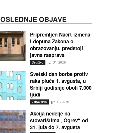
POSLEDNJE OBJAVE
Pripremljen Nacrt izmena
i dopuna Zakona o
obrazovanju, predstoji
javna rasprava
јул 31, 2026
Društvo
Svetski dan borbe protiv
raka pluća 1. avgusta, u
Srbiji godišnje oboli 7.000
ljudi
јул 31, 2026
Zdravstvo
Akcija nedelje na
stovarištima „Ogrev“ od
31. jula do 7. avgusta