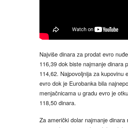
Najviše dinara za prodat evro nuđe
116,39 dok biste najmanje dinara pr
114,62. Najpovoljnija za kupovinu 
evro dok je Eurobanka bila najnepo
menjačnicama u gradu evro je otku
118,50 dinara.
Za američki dolar najmanje dinara 