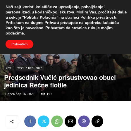
Naš sajt koristi kolačiće za upravljanje, poboljšanje i
UŽIVO
personalizaciju korisničkog iskustva. Molim Vas, pročitajte dalje
u sekciji "Politika Kolačića" na stranici
Politika privatnosti
.
Naslovna
Vesti
Vesti iz Republike
Pritiskom na dugme Prihvati pristajete na upotrebu kolačića
kao što je navedeno. Prihvatam da stranica rukuje mojim
podacima.
Prihvatam
Vesti
Vesti iz Republike
Predsednik Vučić prisustvovao obuci
jedinica Rečne flotile
новембар 16, 2021
159