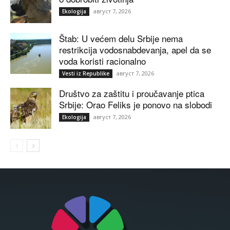
август 7, 2026
Ekologija
Štab: U većem delu Srbije nema
restrikcija vodosnabdevanja, apel da se
voda koristi racionalno
август 7, 2026
Vesti iz Republike
Društvo za zaštitu i proučavanje ptica
Srbije: Orao Feliks je ponovo na slobodi
август 7, 2026
Ekologija