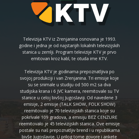
Televizija KTV iz Zrenjanina osnovana je 1993.
godine i jedna je od najstarijih lokalnih televizijskih
stanica u zemlji. Program televizije KTV je prvo
emitovan kroz kabl, te otuda ime KTV.
Televizija KTV je godinama prepoznatljiva po
svojoj produkciji i van Zrenjanina. Tri emisije koje
su se snimale u studiju od 500 m2 sa dva
studijska krana i 6 JVC kamera, reemitovale su TV
stanice u celoj bivšoj Jugoslaviji. Od navedene 3
emisije, 2 emisije (TALK SHOW, FOLK SHOW)
reemitovalo je 70 televizijskih stanica koje su
pokrivale 109 gradova, a emisiju BEZ CENZURE
reemitovalo je 45 televizijskih stanica. Ove emisije
postale su naš prepoznatljiv brend i u republikama
bivše Jugoslavije. U prilog tome govore i ankete