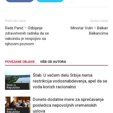
Prethodni tekst
Sledeći tekst
Rade Panić – Odbijanje
Ministar Vulin – Balkan
zdravstvenih radnika da se
Balkancima
vakcinišu je nespojivo sa
njihovim pozivom
POVEZANE OBJAVE
VIŠE OD AUTORA
Štab: U većem delu Srbije nema
restrikcija vodosnabdevanja, apel da se
Vesti iz
voda koristi racionalno
Republike
Donete dodatne mere za sprečavanje
posledica nepovoljnih vremenskih
Vesti iz
uslova
Republike