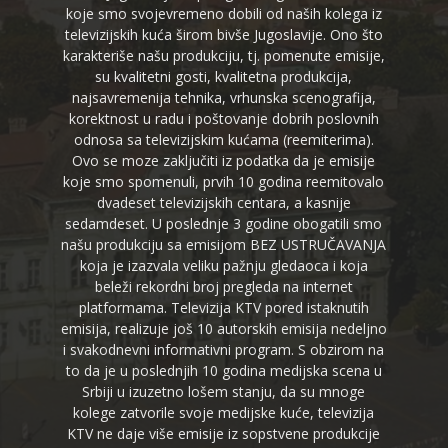
koje smo svojevremeno dobili od naših kolega iz
televizijskih kuća širom bivše Jugoslavije. Ono što
karakteriše našu produkciju, tj. pomenute emisije,
su kvalitetni gosti, kvalitetna produkcija,
najsavremenija tehnika, vrhunska scenografija,
korektnost u radu i poštovanje dobrih poslovnih
odnosa sa televizijskim kućama (reemiterima).
Ovo se moze zaključiti iz podatka da je emisije
koje smo spomenuli, prvih 10 godina reemitovalo
dvadeset televizijskih centara, a kasnije
sedamdeset. U poslednje 3 godine obogatili smo
našu produkciju sa emisijom BEZ USTRUČAVANJA
koja je izazvala veliku pažnju gledaoca i koja
beleži rekordni broj pregleda na internet
platformama. Televizija KTV pored istaknutih
emisija, realizuje još 10 autorskih emisija nedeljno
i svakodnevni informativni program. S obzirom na
to da je u poslednjih 10 godina medijska scena u
Srbiji u izuzetno lošem stanju, da su mnoge
kolege zatvorile svoje medijske kuće, televizija
KTV ne daje više emisije iz sopstvene produkcije