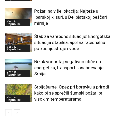
Požari na više lokacija: Najteže u
Ibarskoj klisuri, u Deliblatskoj peščari
Vesti iz
mirnije
Republike
Štab za vanredne situacije: Energetska
situacija stabilna, apel na racionalnu
Vesti iz
potrošnju struje i vode
Republike
Nizak vodostaj negativno utiče na
energetiku, transport i snabdevanje
Vesti iz
Srbije
Republike
Srbijašume: Opez pri boravku u prirodi
kako bi se sprečili šumski požari pri
Vesti iz
visokim temperaturama
Republike