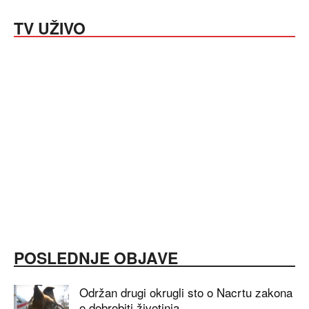
TV UŽIVO
POSLEDNJE OBJAVE
Održan drugi okrugli sto o Nacrtu zakona
o dobrobiti životinja