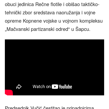
obuci jedinica Rečne flotile i obišao taktičko-
tehnički zbor sredstava naoružanja i vojne
opreme Kopnene vojske u vojnom kompleksu
„Mačvanski partizanski odred“ u Šapcu.
Predsednik Vučić čestitao je pripadnicima