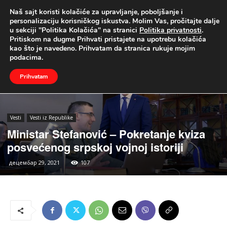
Naš sajt koristi kolačiće za upravljanje, poboljšanje i
UŽIVO
personalizaciju korisničkog iskustva. Molim Vas, pročitajte dalje
u sekciji "Politika Kolačića" na stranici
Politika privatnosti
.
Naslovna
Vesti
Vesti iz Republike
Pritiskom na dugme Prihvati pristajete na upotrebu kolačića
kao što je navedeno. Prihvatam da stranica rukuje mojim
podacima.
Prihvatam
Vesti
Vesti iz Republike
Ministar Stefanović – Pokretanje kviza
posvećenog srpskoj vojnoj istoriji
децембар 29, 2021
107