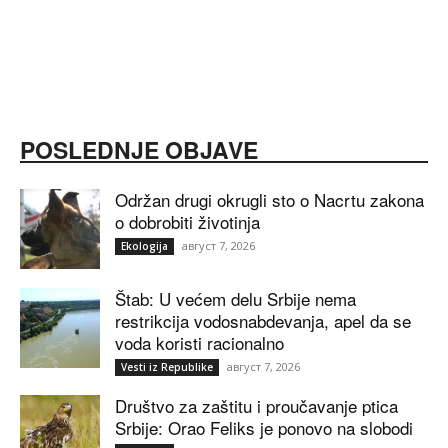
POSLEDNJE OBJAVE
Održan drugi okrugli sto o Nacrtu zakona
o dobrobiti životinja
август 7, 2026
Ekologija
Štab: U većem delu Srbije nema
restrikcija vodosnabdevanja, apel da se
voda koristi racionalno
август 7, 2026
Vesti iz Republike
Društvo za zaštitu i proučavanje ptica
Srbije: Orao Feliks je ponovo na slobodi