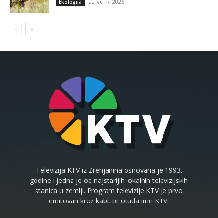
август 7, 2026
Ekologija
Televizija KTV iz Zrenjanina osnovana je 1993.
godine i jedna je od najstarijih lokalnih televizijskih
stanica u zemlji. Program televizije KTV je prvo
emitovan kroz kabl, te otuda ime KTV.