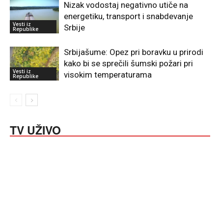
Nizak vodostaj negativno utiče na
energetiku, transport i snabdevanje
Vesti iz
Srbije
Republike
Srbijašume: Opez pri boravku u prirodi
kako bi se sprečili šumski požari pri
Vesti iz
visokim temperaturama
Republike
TV UŽIVO