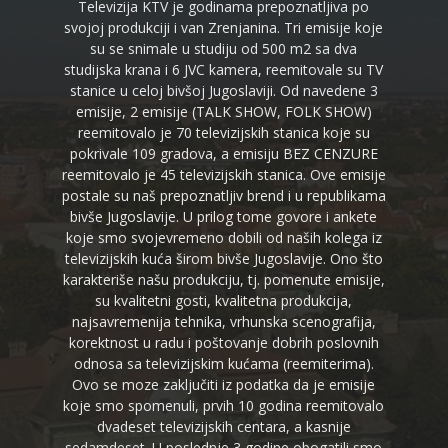
Televizija KTV je godinama prepoznatljiva po
svojoj produkciji i van Zrenjanina. Tri emisije koje
su se snimale u studiju od 500 m2 sa dva
studijska krana i 6 JVC kamera, reemitovale su TV
stanice u celoj bivšoj Jugoslaviji. Od navedene 3
emisije, 2 emisije (TALK SHOW, FOLK SHOW)
reemitovalo je 70 televizijskih stanica koje su
pokrivale 109 gradova, a emisiju BEZ CENZURE
reemitovalo je 45 televizijskih stanica. Ove emisije
postale su naš prepoznatljiv brend i u republikama
bivše Jugoslavije. U prilog tome govore i ankete
koje smo svojevremeno dobili od naših kolega iz
televizijskih kuća širom bivše Jugoslavije. Ono što
karakteriše našu produkciju, tj. pomenute emisije,
su kvalitetni gosti, kvalitetna produkcija,
najsavremenija tehnika, vrhunska scenografija,
korektnost u radu i poštovanje dobrih poslovnih
odnosa sa televizijskim kućama (reemiterima).
Ovo se moze zaključiti iz podatka da je emisije
koje smo spomenuli, prvih 10 godina reemitovalo
dvadeset televizijskih centara, a kasnije
sedamdeset. U poslednje 3 godine obogatili smo