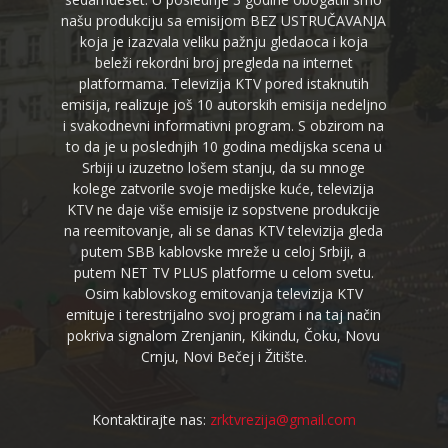
našu produkciju sa emisijom BEZ USTRUČAVANJA
koja je izazvala veliku pažnju gledaoca i koja
beleži rekordni broj pregleda na internet
platformama. Televizija KTV pored istaknutih
emisija, realizuje još 10 autorskih emisija nedeljno
i svakodnevni informativni program. S obzirom na
to da je u poslednjih 10 godina medijska scena u
Srbiji u izuzetno lošem stanju, da su mnoge
kolege zatvorile svoje medijske kuće, televizija
KTV ne daje više emisije iz sopstvene produkcije
na reemitovanje, ali se danas KTV televizija gleda
putem SBB kablovske mreže u celoj Srbiji, a
putem NET TV PLUS platforme u celom svetu.
Osim kablovskog emitovanja televizija KTV
emituje i terestrijalno svoj program i na taj način
pokriva signalom Zrenjanin, Kikindu, Čoku, Novu
Crnju, Novi Bečej i Žitište.
Kontaktirajte nas:
zrktvrezija@gmail.com