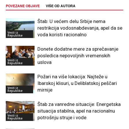
POVEZANE OBJAVE
VIŠE OD AUTORA
Štab: U većem delu Srbije nema
restrikcija vodosnabdevanja, apel da se
Vesti iz
voda koristi racionalno
Republike
Donete dodatne mere za sprečavanje
posledica nepovoljnih vremenskih
Vesti iz
uslova
Republike
Požari na više lokacija: Najteže u
Ibarskoj klisuri, u Deliblatskoj peščari
Vesti iz
mirnije
Republike
Štab za vanredne situacije: Energetska
situacija stabilna, apel na racionalnu
Vesti iz
potrošnju struje i vode
Republike