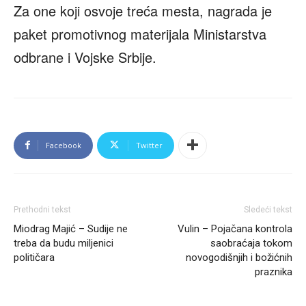
Za one koji osvoje treća mesta, nagrada je
paket promotivnog materijala Ministarstva
odbrane i Vojske Srbije.
Facebook
Twitter
Prethodni tekst
Sledeći tekst
Miodrag Majić – Sudije ne
Vulin – Pojačana kontrola
treba da budu miljenici
saobraćaja tokom
političara
novogodišnjih i božićnih
praznika