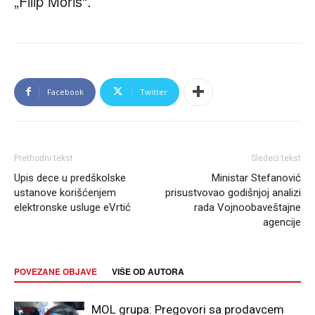
„Filip Moris“.
Facebook
Twitter
Prethodni tekst
Sledeći tekst
Upis dece u predškolske
Ministar Stefanović
ustanove korišćenjem
prisustvovao godišnjoj analizi
elektronske usluge eVrtić
rada Vojnoobaveštajne
agencije
POVEZANE OBJAVE
VIŠE OD AUTORA
MOL grupa: Pregovori sa prodavcem