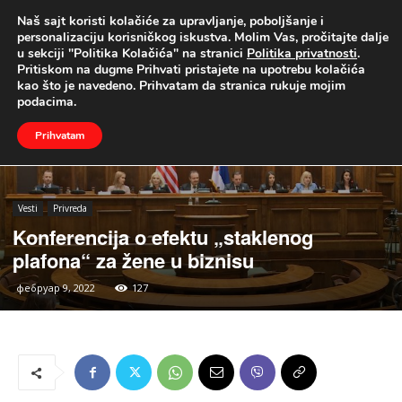
Naš sajt koristi kolačiće za upravljanje, poboljšanje i
UŽIVO
personalizaciju korisničkog iskustva. Molim Vas, pročitajte dalje
u sekciji "Politika Kolačića" na stranici
Politika privatnosti
.
Naslovna
Vesti
Privreda
Pritiskom na dugme Prihvati pristajete na upotrebu kolačića
kao što je navedeno. Prihvatam da stranica rukuje mojim
podacima.
Prihvatam
Vesti
Privreda
Konferencija o efektu „staklenog
plafona“ za žene u biznisu
фебруар 9, 2022
127