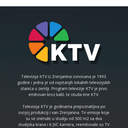
Televizija KTV iz Zrenjanina osnovana je 1993.
godine i jedna je od najstarijih lokalnih televizijskih
stanica u zemlji. Program televizije KTV je prvo
emitovan kroz kabl, te otuda ime KTV.
Televizija KTV je godinama prepoznatljiva po
svojoj produkciji i van Zrenjanina. Tri emisije koje
su se snimale u studiju od 500 m2 sa dva
studijska krana i 6 JVC kamera, reemitovale su TV