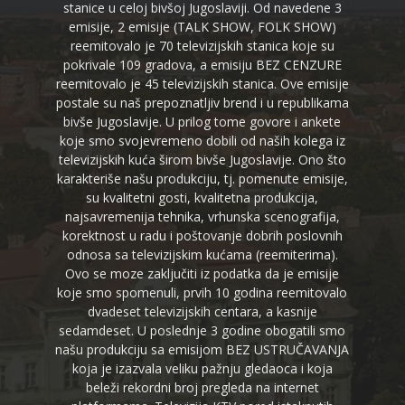
stanice u celoj bivšoj Jugoslaviji. Od navedene 3
emisije, 2 emisije (TALK SHOW, FOLK SHOW)
reemitovalo je 70 televizijskih stanica koje su
pokrivale 109 gradova, a emisiju BEZ CENZURE
reemitovalo je 45 televizijskih stanica. Ove emisije
postale su naš prepoznatljiv brend i u republikama
bivše Jugoslavije. U prilog tome govore i ankete
koje smo svojevremeno dobili od naših kolega iz
televizijskih kuća širom bivše Jugoslavije. Ono što
karakteriše našu produkciju, tj. pomenute emisije,
su kvalitetni gosti, kvalitetna produkcija,
najsavremenija tehnika, vrhunska scenografija,
korektnost u radu i poštovanje dobrih poslovnih
odnosa sa televizijskim kućama (reemiterima).
Ovo se moze zaključiti iz podatka da je emisije
koje smo spomenuli, prvih 10 godina reemitovalo
dvadeset televizijskih centara, a kasnije
sedamdeset. U poslednje 3 godine obogatili smo
našu produkciju sa emisijom BEZ USTRUČAVANJA
koja je izazvala veliku pažnju gledaoca i koja
beleži rekordni broj pregleda na internet