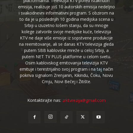
platformama. Televizija KTV pored istaknutih
emisija, realizuje još 10 autorskih emisija nedeljno
i svakodnevni informativni program. S obzirom na
to da je u poslednjih 10 godina medijska scena u
Srbiji u izuzetno lošem stanju, da su mnoge
kolege zatvorile svoje medijske kuće, televizija
KTV ne daje više emisije iz sopstvene produkcije
na reemitovanje, ali se danas KTV televizija gleda
putem SBB kablovske mreže u celoj Srbiji, a
putem NET TV PLUS platforme u celom svetu.
Osim kablovskog emitovanja televizija KTV
emituje i terestrijalno svoj program i na taj način
pokriva signalom Zrenjanin, Kikindu, Čoku, Novu
Crnju, Novi Bečej i Žitište.
Kontaktirajte nas:
zrktvrezija@gmail.com