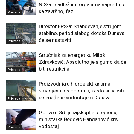
NIS-a i nadležnim organima napreduju
ka završnoj fazi
Privreda
Direktor EPS-a: Snabdevanje strujom
stabilno, period slabog dotoka Dunava
će se nastaviti
Privreda
Stručnjak za energetiku Miloš
Zdravković: Apsolutno je sigurno da će
biti restrikcija
Privreda
Proizvodnja u hidroelektranama
smanjena još od maja, zašto su vlasti
iznenađene vodostajem Dunava
Privreda
Gorivo u Srbiji najskuplje u regionu,
ministarka Đedović Handanović krivi
vodostaj
Privreda