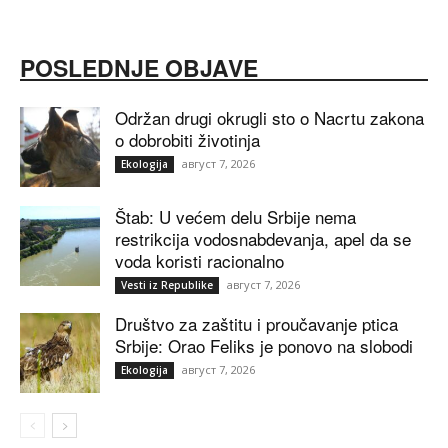
POSLEDNJE OBJAVE
Održan drugi okrugli sto o Nacrtu zakona
o dobrobiti životinja
август 7, 2026
Ekologija
Štab: U većem delu Srbije nema
restrikcija vodosnabdevanja, apel da se
voda koristi racionalno
август 7, 2026
Vesti iz Republike
Društvo za zaštitu i proučavanje ptica
Srbije: Orao Feliks je ponovo na slobodi
август 7, 2026
Ekologija