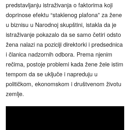
predstavljanju istraživanja o faktorima koji
doprinose efektu “staklenog plafona” za žene
u biznisu u Narodnoj skupštini, istakla da je
istraživanje pokazalo da se samo četiri odsto
žena nalazi na poziciji direktorki i predsednica
i članica nadzornih odbora. Prema njenim
rečima, postoje problemi kada žene žele istim
tempom da se uključe i napreduju u
političkom, ekonomskom i društvenom životu
zemlje.