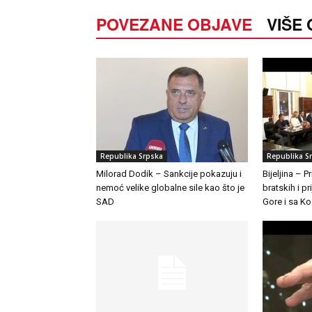
POVEZANE OBJAVE
VIŠE
Republika Srpska
Republika S
Milorad Dodik – Sankcije pokazuju i
Bijeljina – 
nemoć velike globalne sile kao što je
bratskih i pr
SAD
Gore i sa K