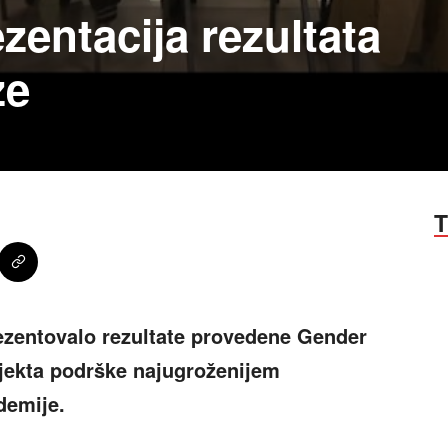
ezentacija rezultata
ze
T
ezentovalo rezultate provedene Gender
ojekta podrške najugroženijem
demije.