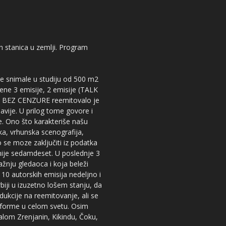
kih stanica u zemlji. Program
 se snimale u studiju od 500 m2
dene 3 emisije, 2 emisije (TALK
iju BEZ CENZURE reemitovalo je
lavije. U prilog tome govore i
e. Ono što karakteriše našu
ika, vrhunska scenografija,
 se moze zaključiti iz podatka
snije sedamdeset. U poslednje 3
žnju gledaoca i koja beleži
 10 autorskih emisija nedeljno i
iji u izuzetno lošem stanju, da
dukcije na reemitovanje, ali se
tforme u celom svetu. Osim
nalom Zrenjanin, Kikindu, Čoku,