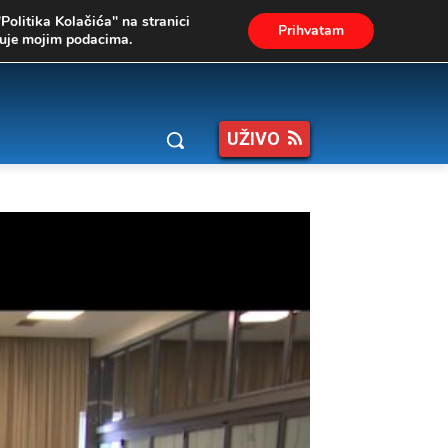
"Politika Kolačića" na stranici
Prihvatam
ukuje mojim podacima.
UŽIVO