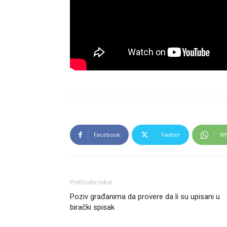
Facebook
Twitter
Wh
Prethodni tekst
Poziv građanima da provere da li su upisani u
birački spisak