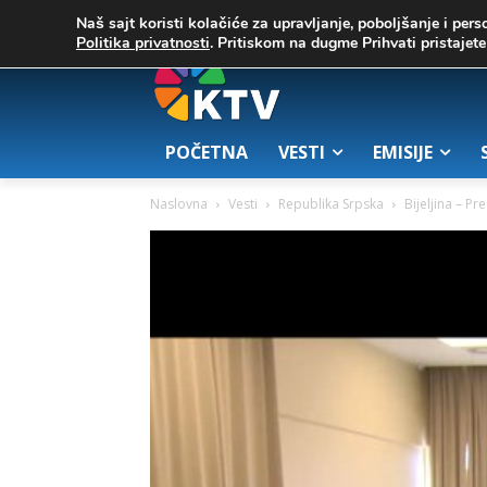
C
04. август 2026.
30
Zrenjanin
Naš sajt koristi kolačiće za upravljanje, poboljšanje i pers
Politika privatnosti
. Pritiskom na dugme Prihvati pristaje
POČETNA
VESTI
EMISIJE
Naslovna
Vesti
Republika Srpska
Bijeljina – P