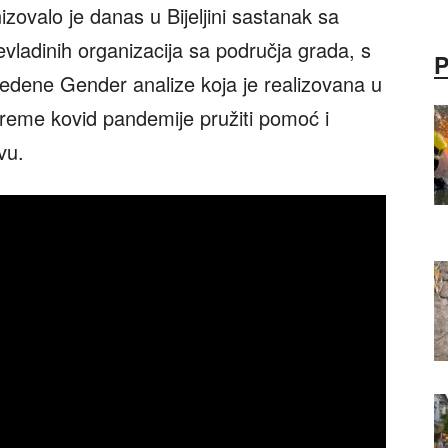
zovalo je danas u Bijeljini sastanak sa
nevladinih organizacija sa područja grada, s
vedene Gender analize koja je realizovana u
 vreme kovid pandemije pružiti pomoć i
vu.