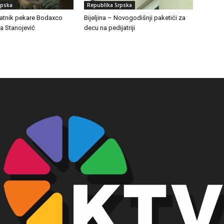
rpska
Republika Srpska
Zlatnik pekare Bodaxco
Bijeljina – Novogodišnji paketići za
ja Stanojević
decu na pedijatriji