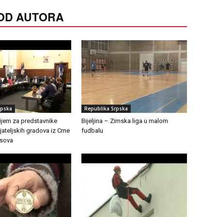
 OD AUTORA
rpska
Republika Srpska
Prijem za predstavnike
Bijeljina – Zimska liga u malom
ijateljskih gradova iz Crne
fudbalu
osova