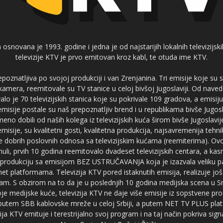
 osnovana je 1993. godine i jedna je od najstarijih lokalnih televizijs
televizije KTV je prvo emitovan kroz kabl, te otuda ime KTV.
poznatljiva po svojoj produkciji i van Zrenjanina. Tri emisije koje su
 kamera, reemitovale su TV stanice u celoj bivšoj Jugoslaviji. Od nave
je 70 televizijskih stanica koje su pokrivale 109 gradova, a emis
 emisije postale su naš prepoznatljiv brend i u republikama bivše Jugos
no dobili od naših kolega iz televizijskih kuća širom bivše Jugoslavij
misije, su kvalitetni gosti, kvalitetna produkcija, najsavremenija tehn
e dobrih poslovnih odnosa sa televizijskim kućama (reemiterima). Ovo
li, prvih 10 godina reemitovalo dvadeset televizijskih centara, a ka
produkciju sa emisijom BEZ USTRUČAVANJA koja je izazvala veliku pa
net platformama. Televizija KTV pored istaknutih emisija, realizuje još
am. S obzirom na to da je u poslednjih 10 godina medijska scena u Srb
e medijske kuće, televizija KTV ne daje više emisije iz sopstvene pro
a putem SBB kablovske mreže u celoj Srbiji, a putem NET TV PLUS pla
ja KTV emituje i terestrijalno svoj program i na taj način pokriva sig