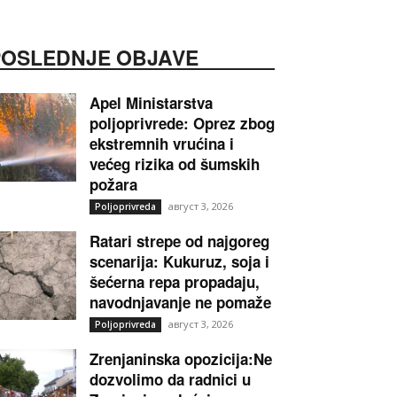
POSLEDNJE OBJAVE
Apel Ministarstva
poljoprivrede: Oprez zbog
ekstremnih vrućina i
većeg rizika od šumskih
požara
август 3, 2026
Poljoprivreda
Ratari strepe od najgoreg
scenarija: Kukuruz, soja i
šećerna repa propadaju,
navodnjavanje ne pomaže
август 3, 2026
Poljoprivreda
Zrenjaninska opozicija:Ne
dozvolimo da radnici u