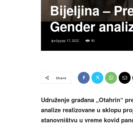
Bijeljina – Pr
Gender anali
фебруар 17, 2022
90
Share
Udruženje građana „Otahrin“ pr
analize realizovane u sklopu pr
stanovništvu u vreme kovid pan