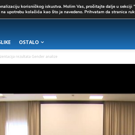
onalizaciju korisničkog iskustva. Molim Vas, pročitajte dalje u sekciji 
te na upotrebu kolačića kao što je navedeno. Prihvatam da stranica r
SLIKE
OSTALO
rezentacija rezultata Gender analize