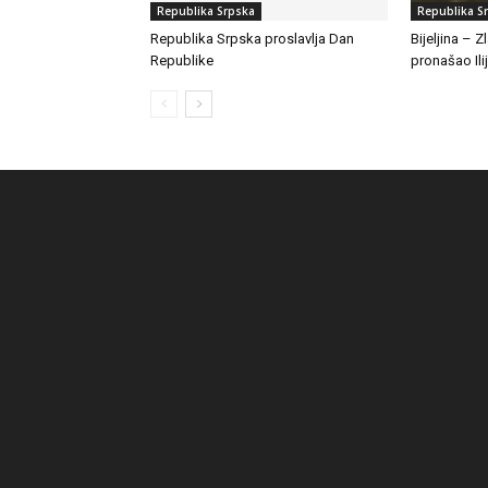
Republika Srpska
Republika S
Republika Srpska proslavlja Dan
Bijeljina – 
Republike
pronašao Ili