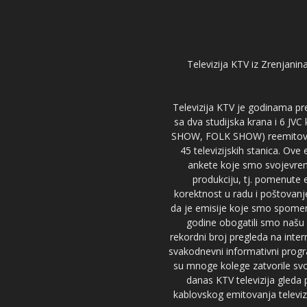
Televizija KTV iz Zrenjanina
Televizija KTV je godinama pre
sa dva studijska krana i 6 JVC
SHOW, FOLK SHOW) reemitovalo 
45 televizijskih stanica. Ove
ankete koje smo svojevreme
produkciju, tj. pomenute e
korektnost u radu i poštovanj
da je emisije koje smo spomenu
godine obogatili smo našu 
rekordni broj pregleda na inter
svakodnevni informativni progr
su mnoge kolege zatvorile svoj
danas KTV televizija gled
kablovskog emitovanja televizi