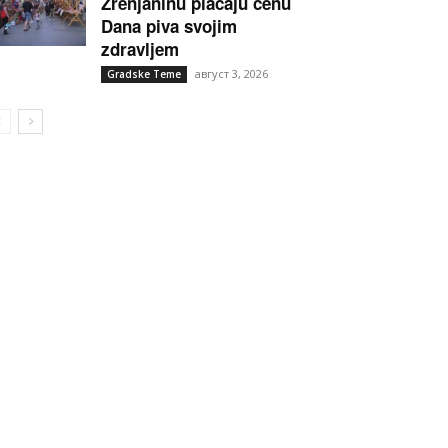
Zrenjaninu plaćaju cenu
Dana piva svojim
zdravljem
август 3, 2026
Gradske Teme