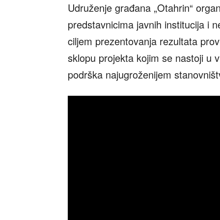
Udruženje građana „Otahrin“ organi
predstavnicima javnih institucija i 
ciljem prezentovanja rezultata pro
sklopu projekta kojim se nastoji u
podrška najugroženijem stanovništ