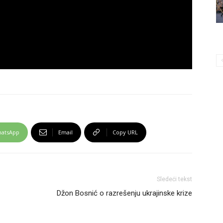
atsApp
Email
Copy URL
Sledeći tekst
Džon Bosnić o razrešenju ukrajinske krize