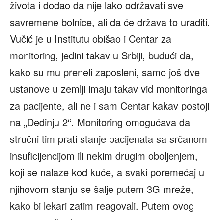
života i dodao da nije lako održavati sve
savremene bolnice, ali da će država to uraditi.
Vučić je u Institutu obišao i Centar za
monitoring, jedini takav u Srbiji, budući da,
kako su mu preneli zaposleni, samo još dve
ustanove u zemlji imaju takav vid monitoringa
za pacijente, ali ne i sam Centar kakav postoji
na „Dedinju 2“. Monitoring omogućava da
stručni tim prati stanje pacijenata sa srčanom
insuficijencijom ili nekim drugim oboljenjem,
koji se nalaze kod kuće, a svaki poremećaj u
njihovom stanju se šalje putem 3G mreže,
kako bi lekari zatim reagovali. Putem ovog