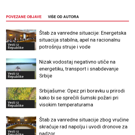
POVEZANE OBJAVE
VIŠE OD AUTORA
Štab za vanredne situacije: Energetska
situacija stabilna, apel na racionalnu
Vesti iz
potrošnju struje i vode
Republike
Nizak vodostaj negativno utiče na
energetiku, transport i snabdevanje
Vesti iz
Srbije
Republike
Srbijašume: Opez pri boravku u prirodi
kako bi se sprečili šumski požari pri
Vesti iz
visokim temperaturama
Republike
Štab za vanredne situacije zbog vrućine
skraćuje rad napolju i uvodi dronove za
Vesti iz
nadzor
Republike