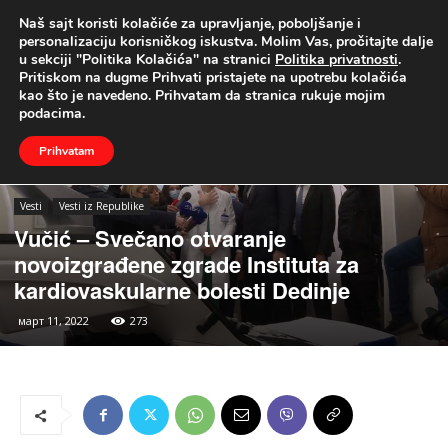
Naš sajt koristi kolačiće za upravljanje, poboljšanje i
UŽIVO
personalizaciju korisničkog iskustva. Molim Vas, pročitajte dalje
u sekciji "Politika Kolačića" na stranici
Politika privatnosti
.
Naslovna
Vesti
Vesti iz Republike
Pritiskom na dugme Prihvati pristajete na upotrebu kolačića
kao što je navedeno. Prihvatam da stranica rukuje mojim
podacima.
Prihvatam
Vesti
Vesti iz Republike
Vučić – Svečano otvaranje
novoizgrađene zgrade Instituta za
kardiovaskularne bolesti Dedinje
март 11, 2022
273