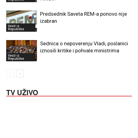
Predsednik Saveta REM-a ponovo nije
izabran
Vesti iz
Republike
Sednica o nepoverenju Vladi, poslanici
iznosili kritike i pohvale ministrima
Vesti iz
Republike
TV UŽIVO