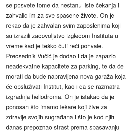
se posvete tome da nestanu liste čekanja i
zahvalio im za sve spasene živote. On je
rekao da je zahvalan svim zaposlenima koji
su izrazili zadovoljstvo izgledom Instituta u
vreme kad je teško čuti reči pohvale.
Predsednik Vučić je dodao i da je zapazio
neadekvatne kapacitete za parking, te da će
morati da bude napravljena nova garaža koja
će opsluživati Institut, kao i da se razmatra
izgradnja heliodroma. On je istakao da je
ponosan što imamo lekare koji žive za
zdravlje svojih sugrađana i što je kod njih
danas prepoznao strast prema spasavanju