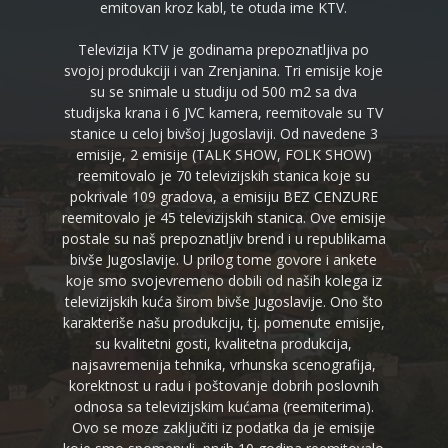
emitovan kroz kabl, te otuda ime KTV.
Televizija KTV je godinama prepoznatljiva po
svojoj produkciji i van Zrenjanina. Tri emisije koje
su se snimale u studiju od 500 m2 sa dva
studijska krana i 6 JVC kamera, reemitovale su TV
stanice u celoj bivšoj Jugoslaviji. Od navedene 3
emisije, 2 emisije (TALK SHOW, FOLK SHOW)
reemitovalo je 70 televizijskih stanica koje su
pokrivale 109 gradova, a emisiju BEZ CENZURE
reemitovalo je 45 televizijskih stanica. Ove emisije
postale su naš prepoznatljiv brend i u republikama
bivše Jugoslavije. U prilog tome govore i ankete
koje smo svojevremeno dobili od naših kolega iz
televizijskih kuća širom bivše Jugoslavije. Ono što
karakteriše našu produkciju, tj. pomenute emisije,
su kvalitetni gosti, kvalitetna produkcija,
najsavremenija tehnika, vrhunska scenografija,
korektnost u radu i poštovanje dobrih poslovnih
odnosa sa televizijskim kućama (reemiterima).
Ovo se moze zaključiti iz podatka da je emisije