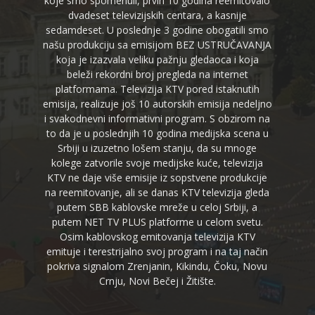
koje smo spomenuli, prvih 10 godina reemitovalo
dvadeset televizijskih centara, a kasnije
sedamdeset. U poslednje 3 godine obogatili smo
našu produkciju sa emisijom BEZ USTRUČAVANJA
koja je izazvala veliku pažnju gledaoca i koja
beleži rekordni broj pregleda na internet
platformama. Televizija KTV pored istaknutih
emisija, realizuje još 10 autorskih emisija nedeljno
i svakodnevni informativni program. S obzirom na
to da je u poslednjih 10 godina medijska scena u
Srbiji u izuzetno lošem stanju, da su mnoge
kolege zatvorile svoje medijske kuće, televizija
KTV ne daje više emisije iz sopstvene produkcije
na reemitovanje, ali se danas KTV televizija gleda
putem SBB kablovske mreže u celoj Srbiji, a
putem NET TV PLUS platforme u celom svetu.
Osim kablovskog emitovanja televizija KTV
emituje i terestrijalno svoj program i na taj način
pokriva signalom Zrenjanin, Kikindu, Čoku, Novu
Crnju, Novi Bečej i Žitište.