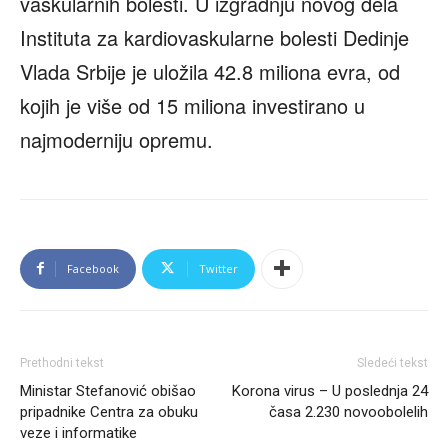
vaskularnih bolesti. U izgradnju novog dela
Instituta za kardiovaskularne bolesti Dedinje
Vlada Srbije je uložila 42.8 miliona evra, od
kojih je više od 15 miliona investirano u
najmoderniju opremu.
Facebook
Twitter
Prethodni tekst
Sledeći tekst
Ministar Stefanović obišao
Korona virus – U poslednja 24
pripadnike Centra za obuku
časa 2.230 novoobolelih
veze i informatike