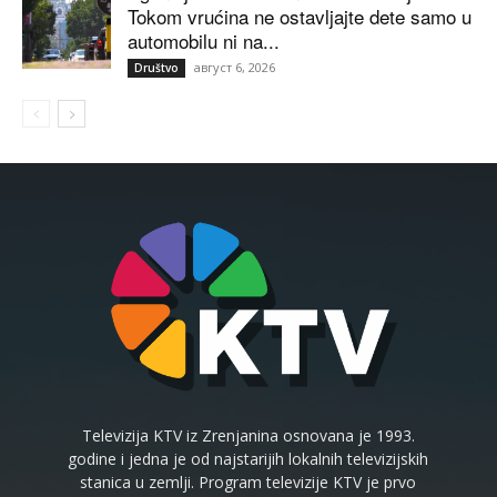
Tokom vrućina ne ostavljajte dete samo u
automobilu ni na...
август 6, 2026
Društvo
Televizija KTV iz Zrenjanina osnovana je 1993.
godine i jedna je od najstarijih lokalnih televizijskih
stanica u zemlji. Program televizije KTV je prvo