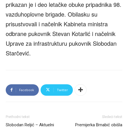
prikazan je i deo letačke obuke pripadnika 98.
vazduhoplovne brigade. Obilasku su
prisustvovali i načelnik Kabineta ministra
odbrane pukovnik Stevan Kotarlić i načelnik
Uprave za infrastrukturu pukovnik Slobodan
Starčević.
Facebook
Twitter
Prethodni tekst
Sledeći tekst
Slobodan Reljić – Aktuelni
Premijerka Brnabić obišla