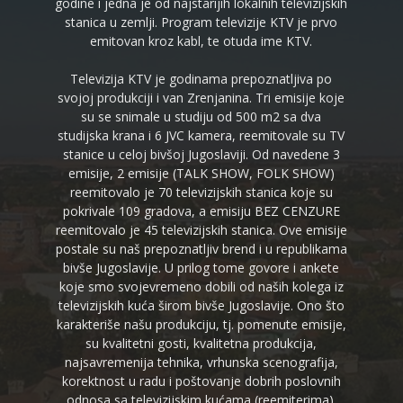
godine i jedna je od najstarijih lokalnih televizijskih
stanica u zemlji. Program televizije KTV je prvo
emitovan kroz kabl, te otuda ime KTV.
Televizija KTV je godinama prepoznatljiva po
svojoj produkciji i van Zrenjanina. Tri emisije koje
su se snimale u studiju od 500 m2 sa dva
studijska krana i 6 JVC kamera, reemitovale su TV
stanice u celoj bivšoj Jugoslaviji. Od navedene 3
emisije, 2 emisije (TALK SHOW, FOLK SHOW)
reemitovalo je 70 televizijskih stanica koje su
pokrivale 109 gradova, a emisiju BEZ CENZURE
reemitovalo je 45 televizijskih stanica. Ove emisije
postale su naš prepoznatljiv brend i u republikama
bivše Jugoslavije. U prilog tome govore i ankete
koje smo svojevremeno dobili od naših kolega iz
televizijskih kuća širom bivše Jugoslavije. Ono što
karakteriše našu produkciju, tj. pomenute emisije,
su kvalitetni gosti, kvalitetna produkcija,
najsavremenija tehnika, vrhunska scenografija,
korektnost u radu i poštovanje dobrih poslovnih
odnosa sa televizijskim kućama (reemiterima).