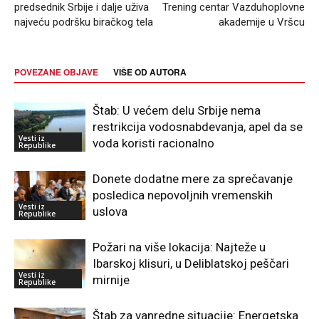
predsednik Srbije i dalje uživa
Trening centar Vazduhoplovne
najveću podršku biračkog tela
akademije u Vršcu
POVEZANE OBJAVE
VIŠE OD AUTORA
Štab: U većem delu Srbije nema
restrikcija vodosnabdevanja, apel da se
Vesti iz
voda koristi racionalno
Republike
Donete dodatne mere za sprečavanje
posledica nepovoljnih vremenskih
Vesti iz
uslova
Republike
Požari na više lokacija: Najteže u
Ibarskoj klisuri, u Deliblatskoj peščari
Vesti iz
mirnije
Republike
Štab za vanredne situacije: Energetska