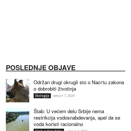
POSLEDNJE OBJAVE
Održan drugi okrugli sto o Nacrtu zakona
o dobrobiti životinja
август 7, 2026
Ekologija
Štab: U većem delu Srbije nema
restrikcija vodosnabdevanja, apel da se
voda koristi racionalno
август 7, 2026
Vesti iz Republike