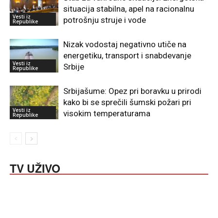
situacija stabilna, apel na racionalnu
Vesti iz
potrošnju struje i vode
Republike
Nizak vodostaj negativno utiče na
energetiku, transport i snabdevanje
Vesti iz
Srbije
Republike
Srbijašume: Opez pri boravku u prirodi
kako bi se sprečili šumski požari pri
Vesti iz
visokim temperaturama
Republike
TV UŽIVO