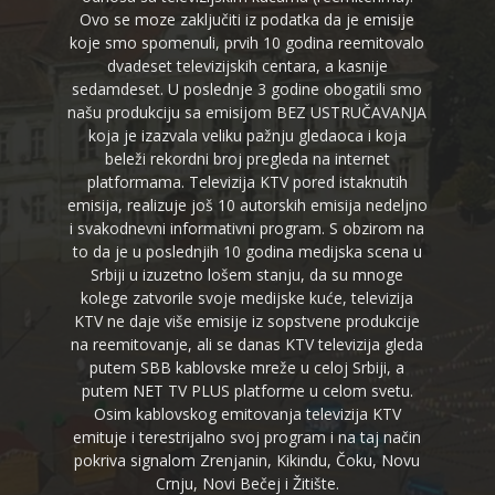
Ovo se moze zaključiti iz podatka da je emisije
koje smo spomenuli, prvih 10 godina reemitovalo
dvadeset televizijskih centara, a kasnije
sedamdeset. U poslednje 3 godine obogatili smo
našu produkciju sa emisijom BEZ USTRUČAVANJA
koja je izazvala veliku pažnju gledaoca i koja
beleži rekordni broj pregleda na internet
platformama. Televizija KTV pored istaknutih
emisija, realizuje još 10 autorskih emisija nedeljno
i svakodnevni informativni program. S obzirom na
to da je u poslednjih 10 godina medijska scena u
Srbiji u izuzetno lošem stanju, da su mnoge
kolege zatvorile svoje medijske kuće, televizija
KTV ne daje više emisije iz sopstvene produkcije
na reemitovanje, ali se danas KTV televizija gleda
putem SBB kablovske mreže u celoj Srbiji, a
putem NET TV PLUS platforme u celom svetu.
Osim kablovskog emitovanja televizija KTV
emituje i terestrijalno svoj program i na taj način
pokriva signalom Zrenjanin, Kikindu, Čoku, Novu
Crnju, Novi Bečej i Žitište.