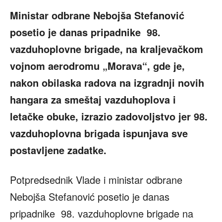
Ministar odbrane Nebojša Stefanović
posetio je danas pripadnike 98.
vazduhoplovne brigade, na kraljevačkom
vojnom aerodromu „Morava“, gde je,
nakon obilaska radova na izgradnji novih
hangara za smeštaj vazduhoplova i
letačke obuke, izrazio zadovoljstvo jer 98.
vazduhoplovna brigada ispunjava sve
postavljene zadatke.
Potpredsednik Vlade i ministar odbrane
Nebojša Stefanović posetio je danas
pripadnike 98. vazduhoplovne brigade na