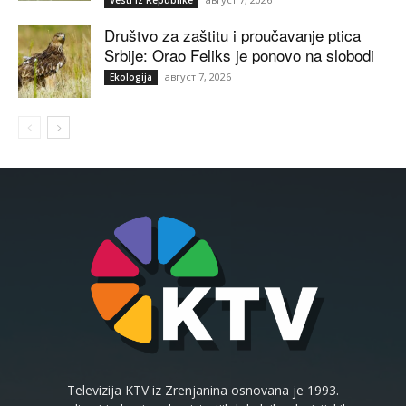
Društvo za zaštitu i proučavanje ptica
Srbije: Orao Feliks je ponovo na slobodi
август 7, 2026
Ekologija
Televizija KTV iz Zrenjanina osnovana je 1993.