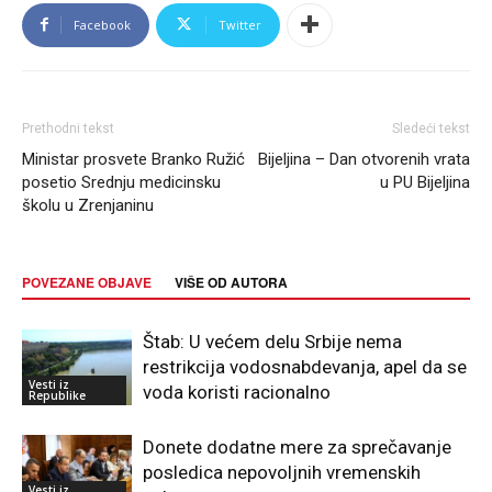
Facebook
Twitter
Prethodni tekst
Sledeći tekst
Ministar prosvete Branko Ružić
Bijeljina – Dan otvorenih vrata
posetio Srednju medicinsku
u PU Bijeljina
školu u Zrenjaninu
POVEZANE OBJAVE
VIŠE OD AUTORA
Štab: U većem delu Srbije nema
restrikcija vodosnabdevanja, apel da se
Vesti iz
voda koristi racionalno
Republike
Donete dodatne mere za sprečavanje
posledica nepovoljnih vremenskih
Vesti iz