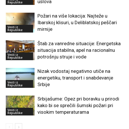
uslova
Republike
Požari na više lokacija: Najteže u
Ibarskoj klisuri, u Deliblatskoj peščari
Vesti iz
mirnije
Republike
Štab za vanredne situacije: Energetska
situacija stabilna, apel na racionalnu
Vesti iz
potrošnju struje i vode
Republike
Nizak vodostaj negativno utiče na
energetiku, transport i snabdevanje
Vesti iz
Srbije
Republike
Srbijašume: Opez pri boravku u prirodi
kako bi se sprečili šumski požari pri
Vesti iz
visokim temperaturama
Republike