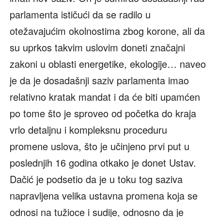
parlamenta ističući da se radilo u
otežavajućim okolnostima zbog korone, ali da
su uprkos takvim uslovim doneti značajni
zakoni u oblasti energetike, ekologije… naveo
je da je dosadašnji saziv parlamenta imao
relativno kratak mandat i da će biti upamćen
po tome što je sproveo od početka do kraja
vrlo detaljnu i kompleksnu proceduru
promene uslova, što je učinjeno prvi put u
poslednjih 16 godina otkako je donet Ustav.
Dačić je podsetio da je u toku tog saziva
napravljena velika ustavna promena koja se
odnosi na tužioce i sudije, odnosno da je