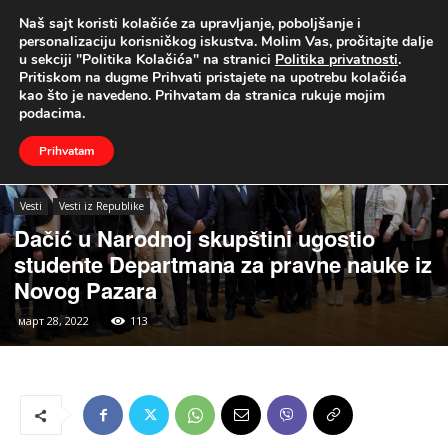
Naš sajt koristi kolačiće za upravljanje, poboljšanje i
UŽIVO
personalizaciju korisničkog iskustva. Molim Vas, pročitajte dalje
u sekciji "Politika Kolačića" na stranici
Politika privatnosti
.
Naslovna
Vesti
Vesti iz Republike
Pritiskom na dugme Prihvati pristajete na upotrebu kolačića
kao što je navedeno. Prihvatam da stranica rukuje mojim
podacima.
Prihvatam
Vesti
Vesti iz Republike
Dačić u Narodnoj skupštini ugostio
studente Departmana za pravne nauke iz
Novog Pazara
март 28, 2022
113