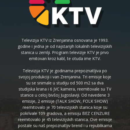
Televizija KTV iz Zrenjanina osnovana je 1993.
godine i jedna je od najstarijih lokalnih televizijskih
stanica u zemlji. Program televizije KTV je prvo
emitovan kroz kabl, te otuda ime KTV.
Televizija KTV je godinama prepoznatljiva po
svojoj produkciji i van Zrenjanina. Tri emisije koje
su se snimale u studiju od 500 m2 sa dva
studijska krana i 6 JVC kamera, reemitovale su TV
stanice u celoj bivšoj Jugoslaviji. Od navedene 3
emisije, 2 emisije (TALK SHOW, FOLK SHOW)
reemitovalo je 70 televizijskih stanica koje su
pokrivale 109 gradova, a emisiju BEZ CENZURE
reemitovalo je 45 televizijskih stanica. Ove emisije
postale su naš prepoznatljiv brend i u republikama