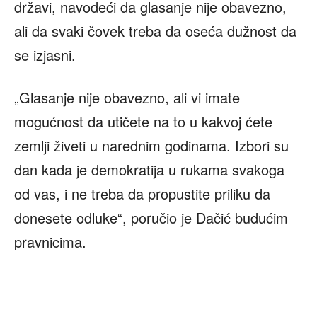
državi, navodeći da glasanje nije obavezno,
ali da svaki čovek treba da oseća dužnost da
se izjasni.
„Glasanje nije obavezno, ali vi imate
mogućnost da utičete na to u kakvoj ćete
zemlji živeti u narednim godinama. Izbori su
dan kada je demokratija u rukama svakoga
od vas, i ne treba da propustite priliku da
donesete odluke“, poručio je Dačić budućim
pravnicima.