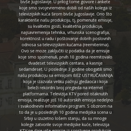
bivše Jugoslavije. U prilog tome govore i ankete
koje smo svojevremeno dobili od naših kolega iz
televizijskih kuća širom bivše Jugoslavije. Ono što
karakteriše našu produkciju, tj. pomenute emisije,
su kvalitetni gosti, kvalitetna produkcija,
najsavremenija tehnika, vrhunska scenografija,
korektnost u radu i poštovanje dobrih poslovnih
odnosa sa televizijskim kućama (reemiterima).
Ovo se moze zaključiti iz podatka da je emisije
koje smo spomenuli, prvih 10 godina reemitovalo
dvadeset televizijskih centara, a kasnije
sedamdeset. U poslednje 3 godine obogatili smo
našu produkciju sa emisijom BEZ USTRUČAVANJA
koja je izazvala veliku pažnju gledaoca i koja
beleži rekordni broj pregleda na internet
platformama. Televizija KTV pored istaknutih
emisija, realizuje još 10 autorskih emisija nedeljno
i svakodnevni informativni program. S obzirom na
to da je u poslednjih 10 godina medijska scena u
Srbiji u izuzetno lošem stanju, da su mnoge
kolege zatvorile svoje medijske kuće, televizija
KTV ne daje više emisije iz sopstvene produkcije