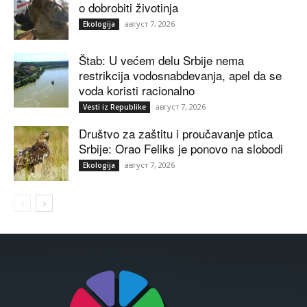
o dobrobiti životinja
август 7, 2026
Ekologija
Štab: U većem delu Srbije nema
restrikcija vodosnabdevanja, apel da se
voda koristi racionalno
август 7, 2026
Vesti iz Republike
Društvo za zaštitu i proučavanje ptica
Srbije: Orao Feliks je ponovo na slobodi
август 7, 2026
Ekologija