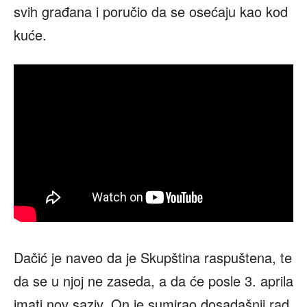
svih građana i poručio da se osećaju kao kod
kuće.
Dačić je naveo da je Skupština raspuštena, te
da se u njoj ne zaseda, a da će posle 3. aprila
imati nov saziv. On je sumirao dosadašnji rad