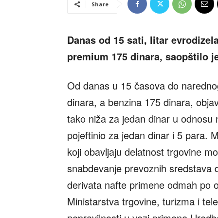
Share
Danas od 15 sati, litar evrodize
premium 175 dinara, saopštilo je
Od danas u 15 časova do narednog 
dinara, a benzina 175 dinara, objavi
tako niža za jedan dinar u odnosu 
pojeftinio za jedan dinar i 5 para.
koji obavljaju delatnost trgovine 
snabdevanje prevoznih sredstava 
derivata nafte primene odmah po obj
Ministarstva trgovine, turizma i tel
nepravilnosti u vezi primene Uredb