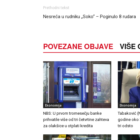
Prethodni tekst
Nesreća u rudniku „Soko“ – Poginulo 8 rudara
POVEZANE OBJAVE
VIŠE
Ekonomija
Ekonomija
NBS: U prvom tromesečju banke
Tabaković (NB
prihvatile više od tri četvrtine zahteva
godine oko 3
za olakšice u otplati kredita
tri odsto