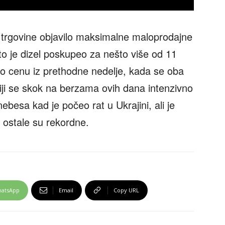
o trgovine objavilo maksimalne maloprodajne
što je dizel poskupeo za nešto više od 11
žao cenu iz prethodne nedelje, kada se oba
čiji se skok na berzama ovih dana intenzivno
nebesa kad je počeo rat u Ukrajini, ali je
ostale su rekordne.
atsApp
Email
Copy URL