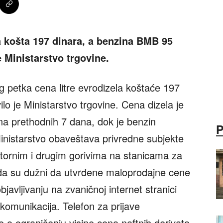
la košta 197 dinara, a benzina BMB 95
 Ministarstvo trgovine.
petka cena litre evrodizela koštaće 197
lo je Ministarstvo trgovine. Cena dizela je
na prethodnih 7 dana, dok je benzin
 Ministarstvo obaveštava privredne subjekte
motornim i drugim gorivima na stanicama za
da su dužni da utvrđene maloprodajne cene
avljivanju na zvaničnoj internet stranici
ekomunikacija. Telefon za prijave
e o ograničenju visine cena naftnih derivata