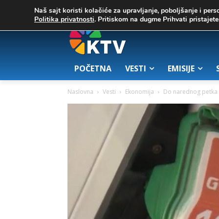
C
03. август 2026.
23.7
Zrenjanin
Naš sajt koristi kolačiće za upravljanje, poboljšanje i pers
Politika privatnosti
. Pritiskom na dugme Prihvati pristaje
POČETNA
VESTI
EMISIJE
Naslovna
Vesti
Ekonomija
Do narednog petka 