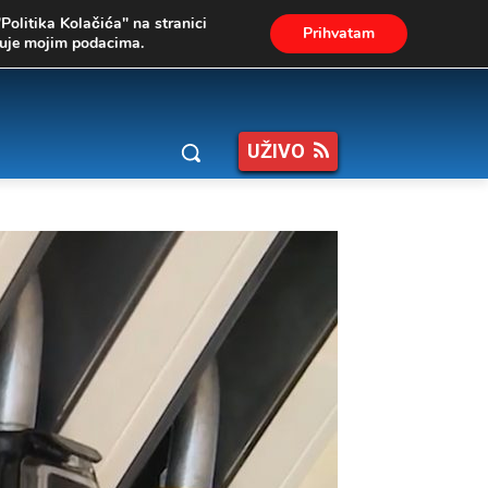
"Politika Kolačića" na stranici
Prihvatam
ukuje mojim podacima.
UŽIVO