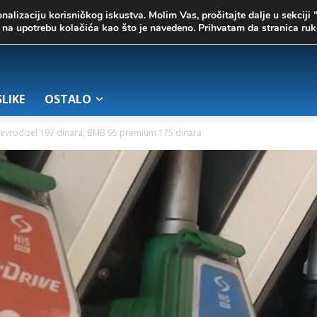
onalizaciju korisničkog iskustva. Molim Vas, pročitajte dalje u sekciji 
te na upotrebu kolačića kao što je navedeno. Prihvatam da stranica r
SLIKE
OSTALO
evrodizel 197 dinara, BMB 95 premium 175 dinara