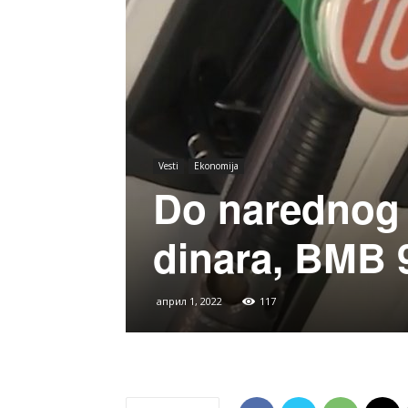
Vesti
Ekonomija
Do narednog 
dinara, BMB 
април 1, 2022
117