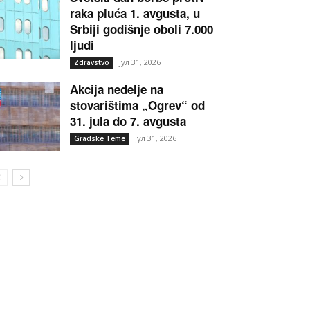
raka pluća 1. avgusta, u
Srbiji godišnje oboli 7.000
ljudi
јул 31, 2026
Zdravstvo
Akcija nedelje na
stovarištima „Ogrev“ od
31. jula do 7. avgusta
јул 31, 2026
Gradske Teme