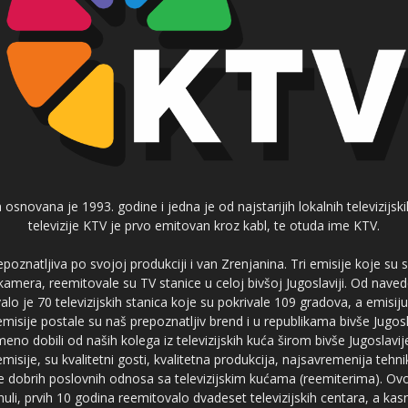
 osnovana je 1993. godine i jedna je od najstarijih lokalnih televizijs
televizije KTV je prvo emitovan kroz kabl, te otuda ime KTV.
poznatljiva po svojoj produkciji i van Zrenjanina. Tri emisije koje su
 kamera, reemitovale su TV stanice u celoj bivšoj Jugoslaviji. Od nave
je 70 televizijskih stanica koje su pokrivale 109 gradova, a emis
 emisije postale su naš prepoznatljiv brend i u republikama bivše Jugos
no dobili od naših kolega iz televizijskih kuća širom bivše Jugoslavij
misije, su kvalitetni gosti, kvalitetna produkcija, najsavremenija tehn
e dobrih poslovnih odnosa sa televizijskim kućama (reemiterima). Ovo
li, prvih 10 godina reemitovalo dvadeset televizijskih centara, a ka