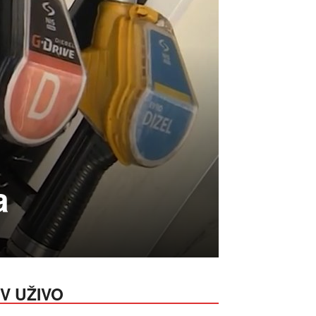
a
V UŽIVO