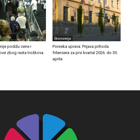
Ekonomija
ije podižu cene i
Poreska uprava: Prijava prihoda
tove zbog rasta troškova
frilensera za prvi kvartal 2026. do 30.
aprila