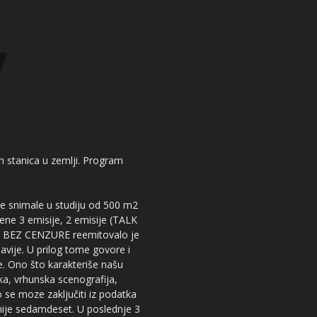
kih stanica u zemlji. Program
 se snimale u studiju od 500 m2
dene 3 emisije, 2 emisije (TALK
iju BEZ CENZURE reemitovalo je
lavije. U prilog tome govore i
e. Ono što karakteriše našu
ika, vrhunska scenografija,
 se moze zaključiti iz podatka
snije sedamdeset. U poslednje 3