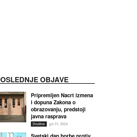
POSLEDNJE OBJAVE
Pripremljen Nacrt izmena
i dopuna Zakona o
obrazovanju, predstoji
javna rasprava
јул 31, 2026
Društvo
Svetski dan borbe protiv