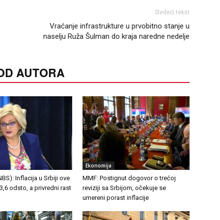
Sledeći tekst
Vraćanje infrastrukture u prvobitno stanje u
naselju Ruža Šulman do kraja naredne nedelje
 OD AUTORA
Ekonomija
S): Inflacija u Srbiji ove
MMF: Postignut dogovor o trećoj
,6 odsto, a privredni rast
reviziji sa Srbijom, očekuje se
umereni porast inflacije