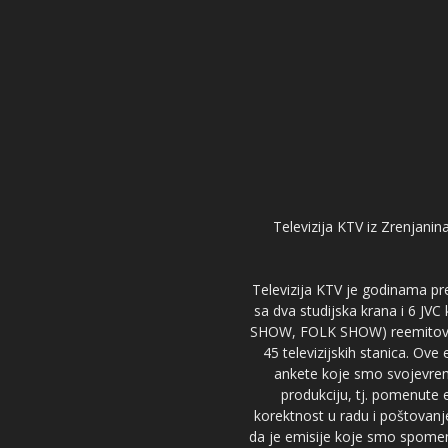
Televizija KTV iz Zrenjanina
Televizija KTV je godinama pre
sa dva studijska krana i 6 JVC
SHOW, FOLK SHOW) reemitovalo 
45 televizijskih stanica. Ove
ankete koje smo svojevreme
produkciju, tj. pomenute e
korektnost u radu i poštovanj
da je emisije koje smo spomenu