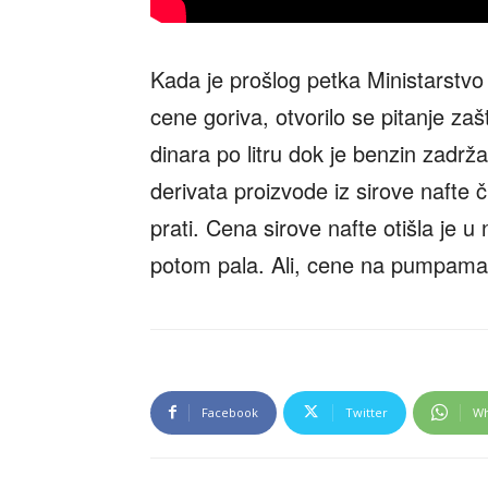
Kada je prošlog petka Ministarstv
cene goriva, otvorilo se pitanje za
dinara po litru dok je benzin zadr
derivata proizvode iz sirove nafte 
prati. Cena sirove nafte otišla je u 
potom pala. Ali, cene na pumpama 
Facebook
Twitter
Wh