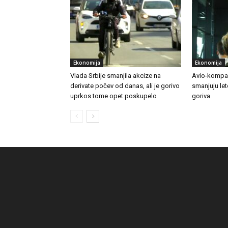
Ekonomija
Ekonomija
Vlada Srbije smanjila akcize na
Avio-kompan
derivate počev od danas, ali je gorivo
smanjuju le
uprkos tome opet poskupelo
goriva