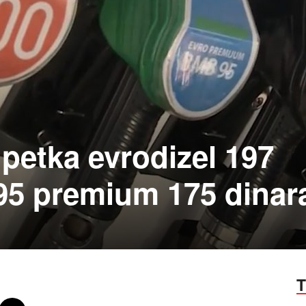
petka evrodizel 197
95 premium 175 dinar
T