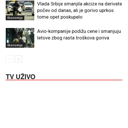
Vlada Srbije smanjila akcize na derivate
počev od danas, ali je gorivo uprkos
tome opet poskupelo
Ekonomija
Avio-kompanije podižu cene i smanjuju
letove zbog rasta troškova goriva
Ekonomija
TV UŽIVO