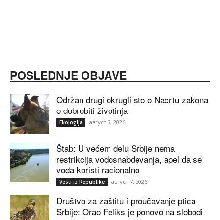
POSLEDNJE OBJAVE
Održan drugi okrugli sto o Nacrtu zakona
o dobrobiti životinja
август 7, 2026
Ekologija
Štab: U većem delu Srbije nema
restrikcija vodosnabdevanja, apel da se
voda koristi racionalno
август 7, 2026
Vesti iz Republike
Društvo za zaštitu i proučavanje ptica
Srbije: Orao Feliks je ponovo na slobodi