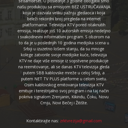
sedamdeset. U poslednje 3 godine obogatili smo
našu produkciju sa emisijom BEZ USTRUČAVANJA
koja je izazvala veliku pažnju gledaoca i koja
beleži rekordni broj pregleda na internet
platformama. Televizija KTV pored istaknutih
emisija, realizuje još 10 autorskih emisija nedeljno
i svakodnevni informativni program. S obzirom na
to da je u poslednjih 10 godina medijska scena u
Srbiji u izuzetno lošem stanju, da su mnoge
kolege zatvorile svoje medijske kuće, televizija
KTV ne daje više emisije iz sopstvene produkcije
na reemitovanje, ali se danas KTV televizija gleda
putem SBB kablovske mreže u celoj Srbiji, a
putem NET TV PLUS platforme u celom svetu.
Osim kablovskog emitovanja televizija KTV
emituje i terestrijalno svoj program i na taj način
pokriva signalom Zrenjanin, Kikindu, Čoku, Novu
Crnju, Novi Bečej i Žitište.
Kontaktirajte nas:
zrktvrezija@gmail.com