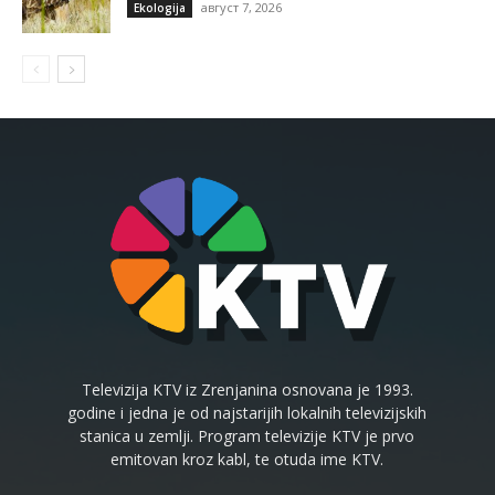
август 7, 2026
Ekologija
Televizija KTV iz Zrenjanina osnovana je 1993.
godine i jedna je od najstarijih lokalnih televizijskih
stanica u zemlji. Program televizije KTV je prvo
emitovan kroz kabl, te otuda ime KTV.