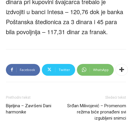
dinara pri kupovini švajcarca trebalo je
izdvojiti u banci Intesa – 120,76 dok je banka
Poštanska štedionica za 3 dinara i 45 para
bila povoljnija – 117,31 dinar za franak.
Facebook
Twitter
WhatsApp
Prethodni tekst
Sledeći tekst
Bijeljina – Završeni Dani
Srđan Milivojević – Promenom
harmonike
režima biće pronađeni svi
izgubljeni snimci