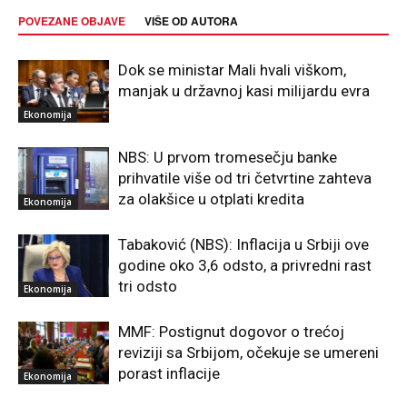
POVEZANE OBJAVE
VIŠE OD AUTORA
Dok se ministar Mali hvali viškom,
manjak u državnoj kasi milijardu evra
Ekonomija
NBS: U prvom tromesečju banke
prihvatile više od tri četvrtine zahteva
za olakšice u otplati kredita
Ekonomija
Tabaković (NBS): Inflacija u Srbiji ove
godine oko 3,6 odsto, a privredni rast
tri odsto
Ekonomija
MMF: Postignut dogovor o trećoj
reviziji sa Srbijom, očekuje se umereni
porast inflacije
Ekonomija