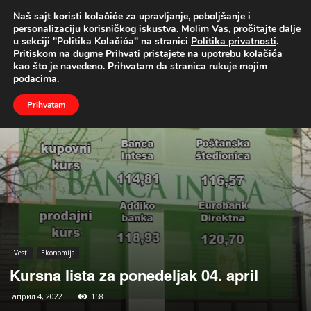
Naš sajt koristi kolačiće za upravljanje, poboljšanje i
UŽIVO
personalizaciju korisničkog iskustva. Molim Vas, pročitajte dalje
u sekciji "Politika Kolačića" na stranici
Politika privatnosti
.
Naslovna
Vesti
Ekonomija
Pritiskom na dugme Prihvati pristajete na upotrebu kolačića
kao što je navedeno. Prihvatam da stranica rukuje mojim
podacima.
Prihvatam
Vesti
Ekonomija
Kursna lista za ponedeljak 04. april
април 4, 2022
158