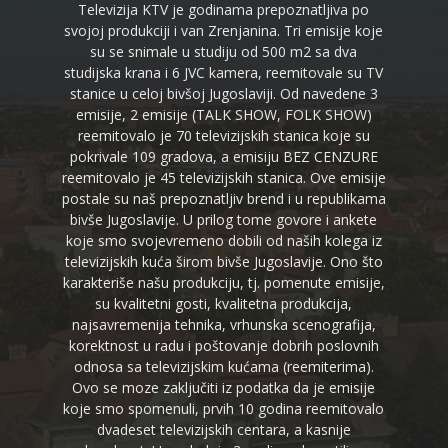
Televizija KTV je godinama prepoznatljiva po
svojoj produkciji i van Zrenjanina. Tri emisije koje
su se snimale u studiju od 500 m2 sa dva
studijska krana i 6 JVC kamera, reemitovale su TV
stanice u celoj bivšoj Jugoslaviji. Od navedene 3
emisije, 2 emisije (TALK SHOW, FOLK SHOW)
reemitovalo je 70 televizijskih stanica koje su
pokrivale 109 gradova, a emisiju BEZ CENZURE
reemitovalo je 45 televizijskih stanica. Ove emisije
postale su naš prepoznatljiv brend i u republikama
bivše Jugoslavije. U prilog tome govore i ankete
koje smo svojevremeno dobili od naših kolega iz
televizijskih kuća širom bivše Jugoslavije. Ono što
karakteriše našu produkciju, tj. pomenute emisije,
su kvalitetni gosti, kvalitetna produkcija,
najsavremenija tehnika, vrhunska scenografija,
korektnost u radu i poštovanje dobrih poslovnih
odnosa sa televizijskim kućama (reemiterima).
Ovo se moze zaključiti iz podatka da je emisije
koje smo spomenuli, prvih 10 godina reemitovalo
dvadeset televizijskih centara, a kasnije