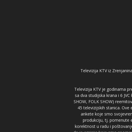
Televizija KTV iz Zrenjanina
Televizija KTV je godinama pre
sa dva studijska krana i 6 JVC
SHOW, FOLK SHOW) reemitovalo 
45 televizijskih stanica. Ove
ankete koje smo svojevreme
produkciju, tj. pomenute e
korektnost u radu i poštovanj