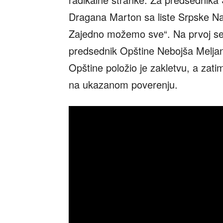
Dragana Marton sa liste Srpske Na
Zajedno možemo sve“. Na prvoj sedn
predsednik Opštine Nebojša Meljana
Opštine položio je zakletvu, a zati
na ukazanom poverenju.