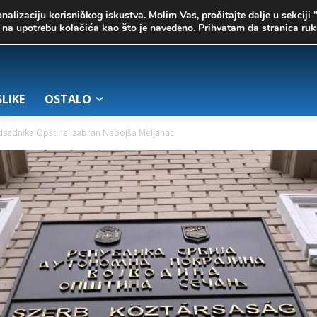
onalizaciju korisničkog iskustva. Molim Vas, pročitajte dalje u sekciji 
te na upotrebu kolačića kao što je navedeno. Prihvatam da stranica r
SLIKE
OSTALO
dsednika Opštine izabran Nebojša Meljanac