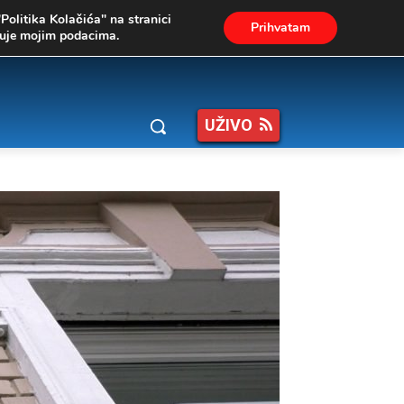
"Politika Kolačića" na stranici
Prihvatam
ukuje mojim podacima.
UŽIVO