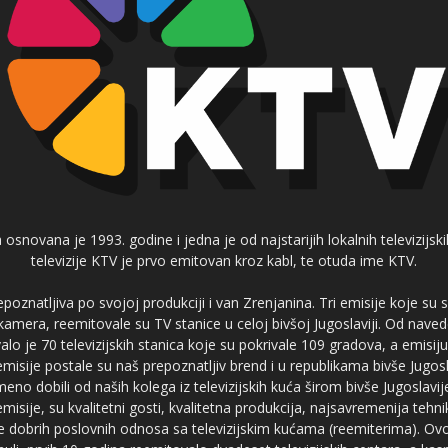
 osnovana je 1993. godine i jedna je od najstarijih lokalnih televizijs
televizije KTV je prvo emitovan kroz kabl, te otuda ime KTV.
poznatljiva po svojoj produkciji i van Zrenjanina. Tri emisije koje su
 kamera, reemitovale su TV stanice u celoj bivšoj Jugoslaviji. Od nave
je 70 televizijskih stanica koje su pokrivale 109 gradova, a emis
 emisije postale su naš prepoznatljiv brend i u republikama bivše Jugos
no dobili od naših kolega iz televizijskih kuća širom bivše Jugoslavij
misije, su kvalitetni gosti, kvalitetna produkcija, najsavremenija tehn
e dobrih poslovnih odnosa sa televizijskim kućama (reemiterima). Ovo