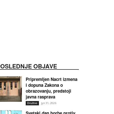
POSLEDNJE OBJAVE
Pripremljen Nacrt izmena
i dopuna Zakona o
obrazovanju, predstoji
javna rasprava
јул 31, 2026
Društvo
Svetski dan borbe protiv