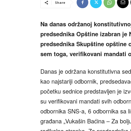
Share
Na danas održanoj konstitutivno
predsednika Opštine izabran je 
predsednika Skupštine opštine o
sem toga, verifikovani mandati 
Danas je održana konstitutivna sed
kao najstariji odbornik, predsedav
početku sednice predstavljen je izv
su verifikovani mandati svih odborn
odbornika SNS-a, 6 odbornika sa li
građana „Vukašin Baćina – Za bolju
radikalne stranke. Za predsednika 