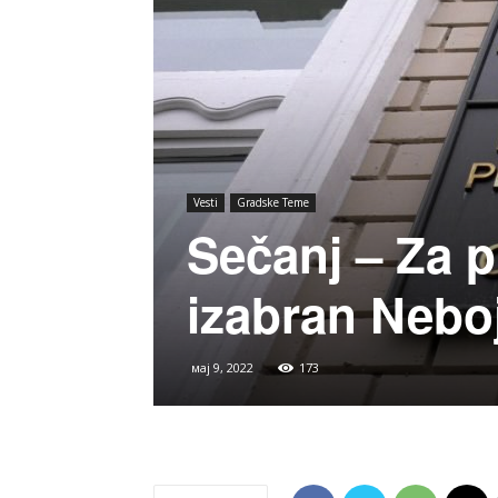
Vesti
Gradske Teme
Sečanj – Za 
izabran Nebo
мај 9, 2022
173