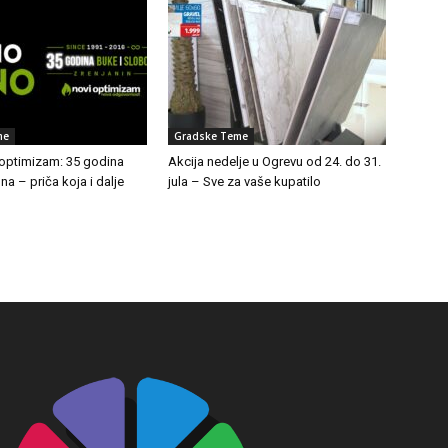
me
Gradske Teme
 optimizam: 35 godina
Akcija nedelje u Ogrevu od 24. do 31.
a – priča koja i dalje
jula – Sve za vaše kupatilo