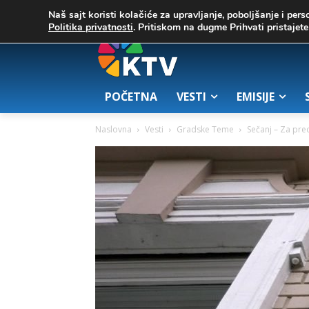
C
02. август 2026.
25.7
Zrenjanin
Naš sajt koristi kolačiće za upravljanje, poboljšanje i pers
Politika privatnosti
. Pritiskom na dugme Prihvati pristaje
POČETNA
VESTI
EMISIJE
Naslovna
Vesti
Gradske Teme
Sečanj – Za pre