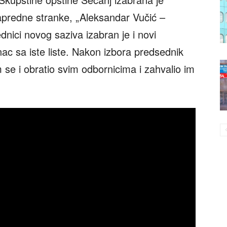
predne stranke, „Aleksandar Vučić –
ici novog saziva izabran je i novi
c sa iste liste. Nakon izbora predsednik
m se i obratio svim odbornicima i zahvalio im