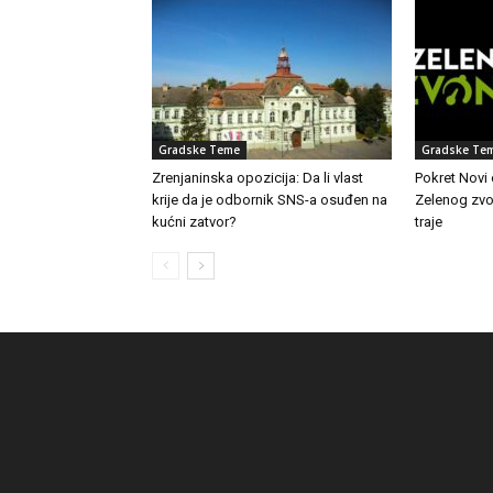
Gradske Teme
Gradske Te
Zrenjaninska opozicija: Da li vlast
Pokret Novi
krije da je odbornik SNS-a osuđen na
Zelenog zvon
kućni zatvor?
traje