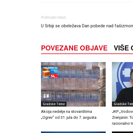
Prethodni tekst
U Srbiji se obeležava Dan pobede nad fašizmo
POVEZANE OBJAVE
VIŠE
Gradske Teme
Gradske Te
Akcija nedelje na stovarištima
JKP „Vodovo
„Ogrev“ od 31. jula do 7. avgusta
Zrenjanin: 
racionalno t