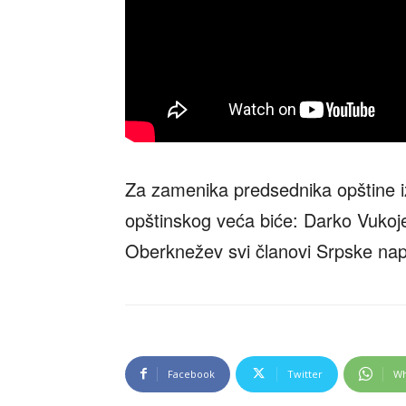
Za zamenika predsednika opštine iz
opštinskog veća biće: Darko Vukoje
Oberknežev svi članovi Srpske nap
Facebook
Twitter
Wh