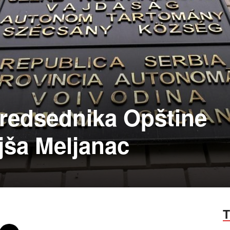
predsednika Opštine
jša Meljanac
T