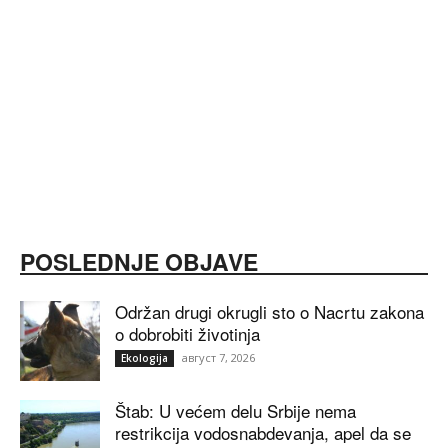
POSLEDNJE OBJAVE
Održan drugi okrugli sto o Nacrtu zakona
o dobrobiti životinja
август 7, 2026
Ekologija
Štab: U većem delu Srbije nema
restrikcija vodosnabdevanja, apel da se