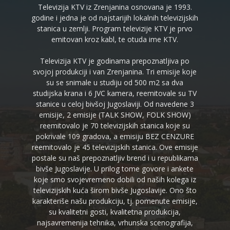
Televizija KTV iz Zrenjanina osnovana je 1993.
godine i jedna je od najstarijih lokalnih televizijskih
stanica u zemlji. Program televizije KTV je prvo
emitovan kroz kabl, te otuda ime KTV.
Televizija KTV je godinama prepoznatljiva po
svojoj produkciji i van Zrenjanina. Tri emisije koje
su se snimale u studiju od 500 m2 sa dva
studijska krana i 6 JVC kamera, reemitovale su TV
stanice u celoj bivšoj Jugoslaviji. Od navedene 3
emisije, 2 emisije (TALK SHOW, FOLK SHOW)
reemitovalo je 70 televizijskih stanica koje su
pokrivale 109 gradova, a emisiju BEZ CENZURE
reemitovalo je 45 televizijskih stanica. Ove emisije
postale su naš prepoznatljiv brend i u republikama
bivše Jugoslavije. U prilog tome govore i ankete
koje smo svojevremeno dobili od naših kolega iz
televizijskih kuća širom bivše Jugoslavije. Ono što
karakteriše našu produkciju, tj. pomenute emisije,
su kvalitetni gosti, kvalitetna produkcija,
najsavremenija tehnika, vrhunska scenografija,