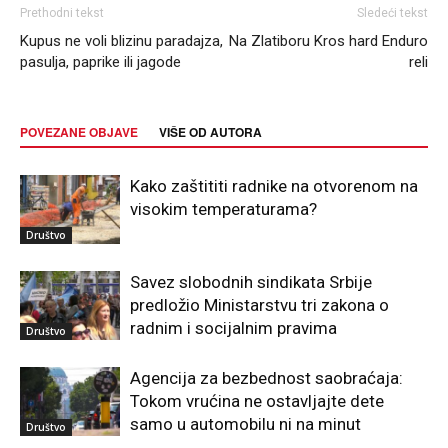
Prethodni tekst
Sledeći tekst
Kupus ne voli blizinu paradajza,
Na Zlatiboru Kros hard Enduro
pasulja, paprike ili jagode
reli
POVEZANE OBJAVE
VIŠE OD AUTORA
Kako zaštititi radnike na otvorenom na
visokim temperaturama?
Društvo
Savez slobodnih sindikata Srbije
predložio Ministarstvu tri zakona o
radnim i socijalnim pravima
Društvo
Agencija za bezbednost saobraćaja:
Tokom vrućina ne ostavljajte dete
samo u automobilu ni na minut
Društvo