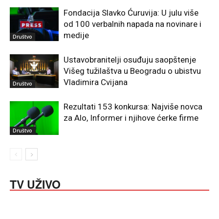
Fondacija Slavko Ćuruvija: U julu više
od 100 verbalnih napada na novinare i
medije
Društvo
Ustavobranitelji osuđuju saopštenje
Višeg tužilaštva u Beogradu o ubistvu
Vladimira Cvijana
Društvo
Rezultati 153 konkursa: Najviše novca
za Alo, Informer i njihove ćerke firme
Društvo
TV UŽIVO