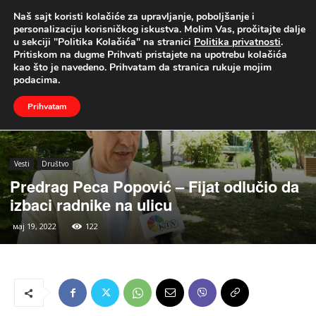
Naš sajt koristi kolačiće za upravljanje, poboljšanje i
UŽIVO
personalizaciju korisničkog iskustva. Molim Vas, pročitajte dalje
u sekciji "Politika Kolačića" na stranici
Politika privatnosti
.
Naslovna
Vesti
Društvo
Pritiskom na dugme Prihvati pristajete na upotrebu kolačića
kao što je navedeno. Prihvatam da stranica rukuje mojim
podacima.
Prihvatam
Vesti
Društvo
Predrag Peca Popović – Fijat odlučio da
izbaci radnike na ulicu
мај 19, 2022
122