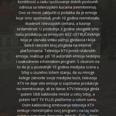
korektnost u radu i poštovanje dobrih poslovnih
odnosa sa televizijskim kućama (reemiterima).
Ovo se moze zaključiti iz podatka da je emisije
koje smo spomenuli, prvih 10 godina reemitovalo
dvadeset televizijskih centara, a kasnije
sedamdeset. U poslednje 3 godine obogatili smo
našu produkciju sa emisijom BEZ USTRUČAVANJA
koja je izazvala veliku pažnju gledaoca i koja
beleži rekordni broj pregleda na internet
platformama. Televizija KTV pored istaknutih
emisija, realizuje još 10 autorskih emisija nedeljno
i svakodnevni informativni program. S obzirom na
to da je u poslednjih 10 godina medijska scena u
Srbiji u izuzetno lošem stanju, da su mnoge
kolege zatvorile svoje medijske kuće, televizija
KTV ne daje više emisije iz sopstvene produkcije
na reemitovanje, ali se danas KTV televizija gleda
putem SBB kablovske mreže u celoj Srbiji, a
putem NET TV PLUS platforme u celom svetu.
Osim kablovskog emitovanja televizija KTV
emituje i terestrijalno svoj program i na taj način
pokriva signalom Zrenjanin, Kikindu, Čoku, Novu