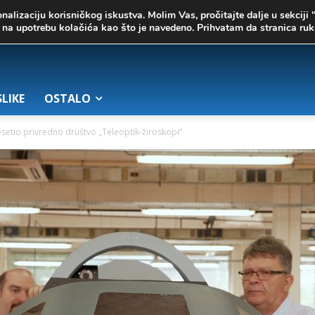
onalizaciju korisničkog iskustva. Molim Vas, pročitajte dalje u sekciji 
te na upotrebu kolačića kao što je navedeno. Prihvatam da stranica r
SLIKE
OSTALO
setio privredno društvo „Teleoptik-žiroskopi“