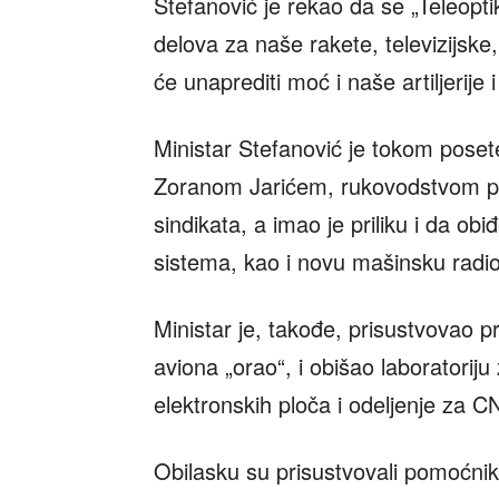
Stefanović je rekao da se „Teleoptik
delova za naše rakete, televizijsk
će unaprediti moć i naše artiljerije i
Ministar Stefanović je tokom poset
Zoranom Jarićem, rukovodstvom pr
sindikata, a imao je priliku i da ob
sistema, kao i novu mašinsku radio
Ministar je, takođe, prisustvovao 
aviona „orao“, i obišao laboratoriju
elektronskih ploča i odeljenje za C
Obilasku su prisustvovali pomoćnik