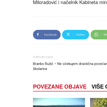
Miloradović i načelnik Kabineta min
Facebook
Twitter
Wh
Prethodni tekst
Branko Ružić – Ne očekujem drastična povećan
školarina
POVEZANE OBJAVE
VIŠE