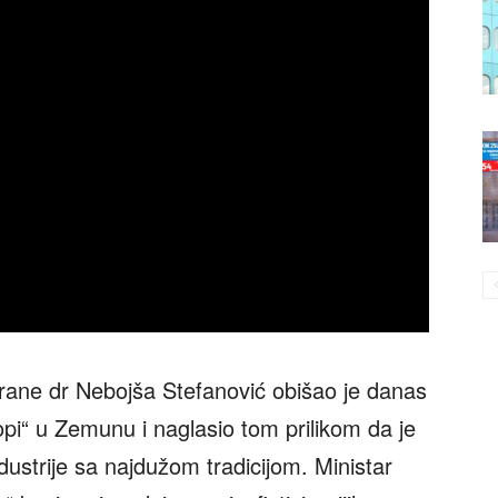
brane dr Nebojša Stefanović obišao je danas
opi“ u Zemunu i naglasio tom prilikom da je
ustrije sa najdužom tradicijom. Ministar