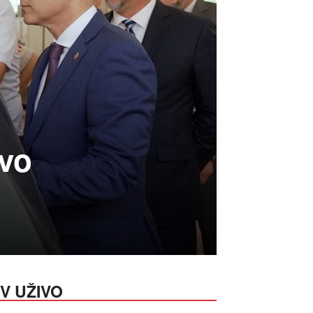
tvo
V UŽIVO