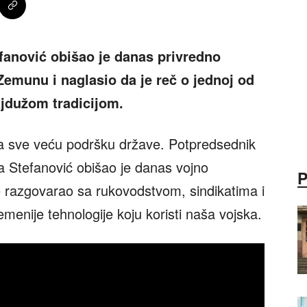
fanović obišao je danas privredno
Zemunu i naglasio da je reč o jednoj od
ajdužom tradicijom.
ja sve veću podršku države. Potpredsednik
a Stefanović obišao je danas vojno
 razgovarao sa rukovodstvom, sindikatima i
menije tehnologije koju koristi naša vojska.