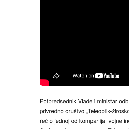
Potpredsednik Vlade i ministar od
privredno društvo „Teleoptik-žirosk
reč o jednoj od kompanija vojne ind