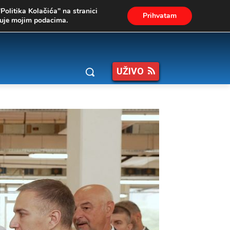
"Politika Kolačića" na stranici
Prihvatam
ukuje mojim podacima.
UŽIVO