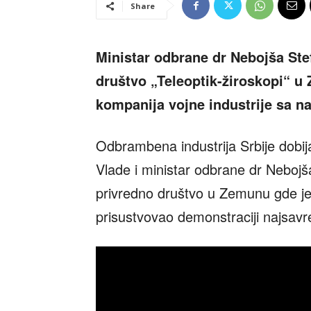
Share
Ministar odbrane dr Nebojša Ste
društvo „Teleoptik-žiroskopi“ u 
kompanija vojne industrije sa n
Odbrambena industrija Srbije dobi
Vlade i ministar odbrane dr Nebojš
privredno društvo u Zemunu gde je
prisustvovao demonstraciji najsavre