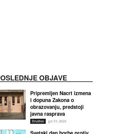
POSLEDNJE OBJAVE
Pripremljen Nacrt izmena
i dopuna Zakona o
obrazovanju, predstoji
javna rasprava
јул 31, 2026
Društvo
Svetski dan borbe protiv