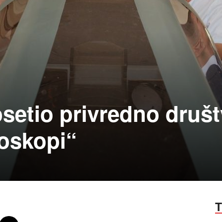
setio privredno druš
roskopi“
T