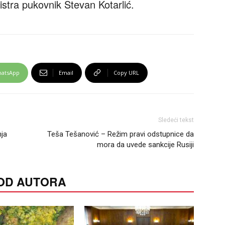
istra pukovnik Stevan Kotarlić.
atsApp
Email
Copy URL
Sledeći tekst
ja
Teša Tešanović – Režim pravi odstupnice da
mora da uvede sankcije Rusiji
 OD AUTORA