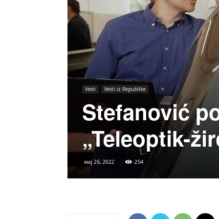
Vesti
Vesti iz Republike
Stefanović po
„Teleoptik-ži
мај 26, 2022
254