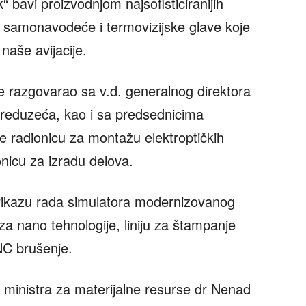
“ bavi proizvodnjom najsofisticiranijih
e, samonavodeće i termovizijske glave koje
 naše avijacije.
e razgovarao sa v.d. generalnog direktora
eduzeća, kao i sa predsednicima
iđe radionicu za montažu elektroptičkih
nicu za izradu delova.
prikazu rada simulatora modernizovanog
 za nano tehnologije, liniju za štampanje
NC brušenje.
 ministra za materijalne resurse dr Nenad