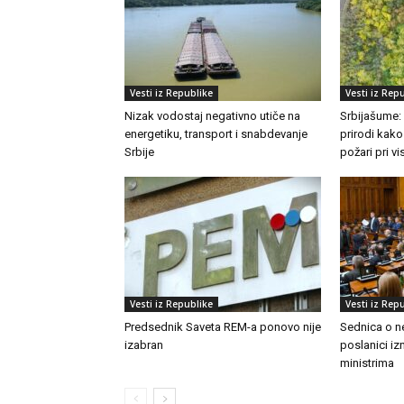
Vesti iz Republike
Vesti iz Rep
Nizak vodostaj negativno utiče na
Srbijašume:
energetiku, transport i snabdevanje
prirodi kako
Srbije
požari pri 
Vesti iz Republike
Vesti iz Rep
Predsednik Saveta REM-a ponovo nije
Sednica o n
izabran
poslanici izn
ministrima