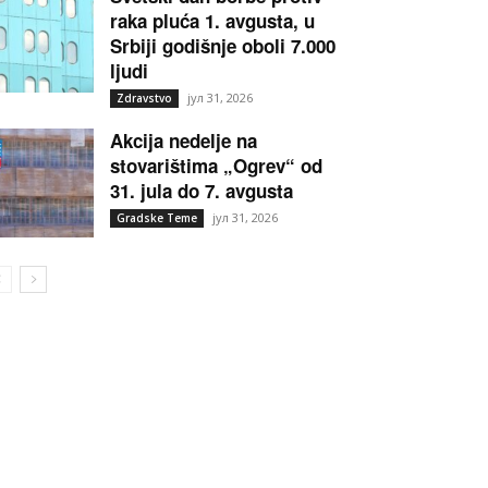
raka pluća 1. avgusta, u
Srbiji godišnje oboli 7.000
ljudi
јул 31, 2026
Zdravstvo
Akcija nedelje na
stovarištima „Ogrev“ od
31. jula do 7. avgusta
јул 31, 2026
Gradske Teme