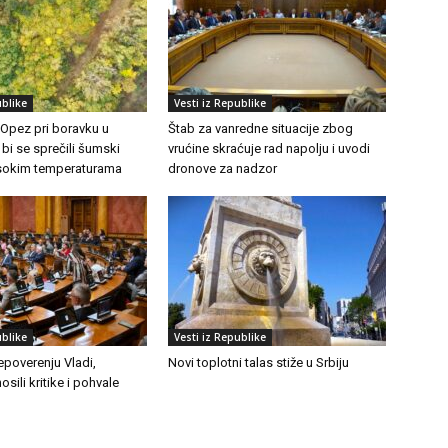
ublike
Vesti iz Republike
 Opez pri boravku u
Štab za vanredne situacije zbog
 bi se sprečili šumski
vrućine skraćuje rad napolju i uvodi
visokim temperaturama
dronove za nadzor
ublike
Vesti iz Republike
epoverenju Vladi,
Novi toplotni talas stiže u Srbiju
osili kritike i pohvale