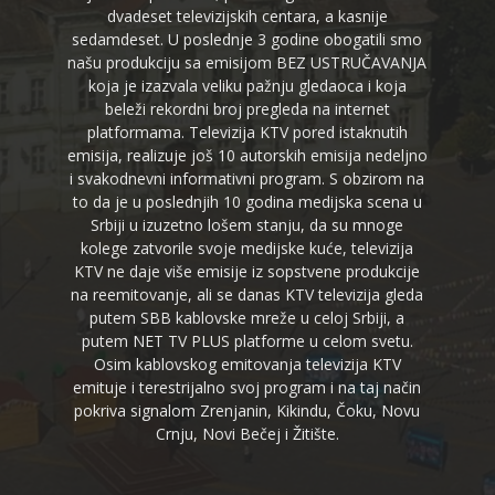
dvadeset televizijskih centara, a kasnije
sedamdeset. U poslednje 3 godine obogatili smo
našu produkciju sa emisijom BEZ USTRUČAVANJA
koja je izazvala veliku pažnju gledaoca i koja
beleži rekordni broj pregleda na internet
platformama. Televizija KTV pored istaknutih
emisija, realizuje još 10 autorskih emisija nedeljno
i svakodnevni informativni program. S obzirom na
to da je u poslednjih 10 godina medijska scena u
Srbiji u izuzetno lošem stanju, da su mnoge
kolege zatvorile svoje medijske kuće, televizija
KTV ne daje više emisije iz sopstvene produkcije
na reemitovanje, ali se danas KTV televizija gleda
putem SBB kablovske mreže u celoj Srbiji, a
putem NET TV PLUS platforme u celom svetu.
Osim kablovskog emitovanja televizija KTV
emituje i terestrijalno svoj program i na taj način
pokriva signalom Zrenjanin, Kikindu, Čoku, Novu
Crnju, Novi Bečej i Žitište.