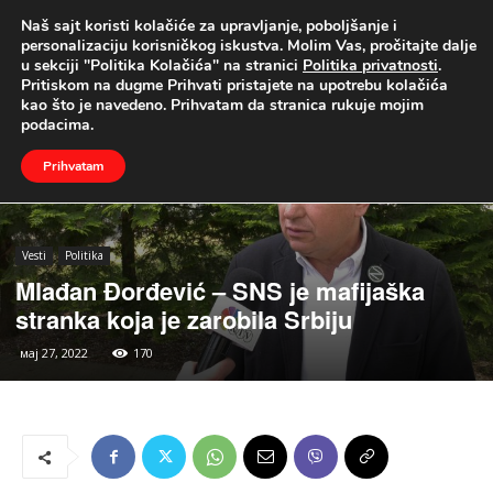
Naš sajt koristi kolačiće za upravljanje, poboljšanje i
UŽIVO
personalizaciju korisničkog iskustva. Molim Vas, pročitajte dalje
u sekciji "Politika Kolačića" na stranici
Politika privatnosti
.
Naslovna
Vesti
Politika
Pritiskom na dugme Prihvati pristajete na upotrebu kolačića
kao što je navedeno. Prihvatam da stranica rukuje mojim
podacima.
Prihvatam
Vesti
Politika
Mlađan Đorđević – SNS je mafijaška
stranka koja je zarobila Srbiju
мај 27, 2022
170