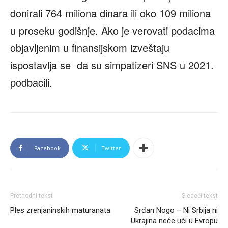
donirali 764 miliona dinara ili oko 109 miliona
u proseku godišnje. Ako je verovati podacima
objavljenim u finansijskom izveštaju
ispostavlja se da su simpatizeri SNS u 2021.
podbacili.
Facebook
Twitter
Prethodni tekst
Sledeći tekst
Ples zrenjaninskih maturanata
Srđan Nogo – Ni Srbija ni
Ukrajina neće ući u Evropu