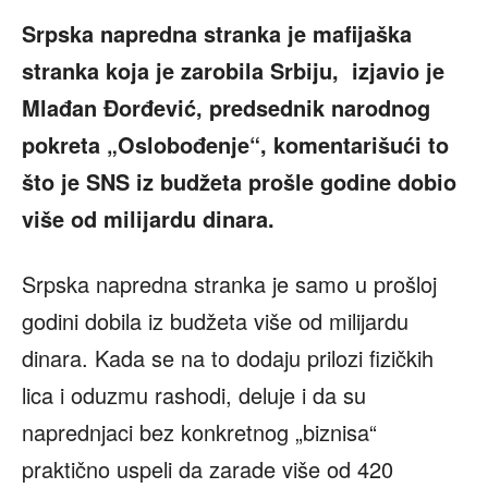
Srpska napredna stranka je mafijaška
stranka koja je zarobila Srbiju, izjavio je
Mlađan Đorđević, predsednik narodnog
pokreta „Oslobođenje“, komentarišući to
što je SNS iz budžeta prošle godine dobio
više od milijardu dinara.
Srpska napredna stranka je samo u prošloj
godini dobila iz budžeta više od milijardu
dinara. Kada se na to dodaju prilozi fizičkih
lica i oduzmu rashodi, deluje i da su
naprednjaci bez konkretnog „biznisa“
praktično uspeli da zarade više od 420