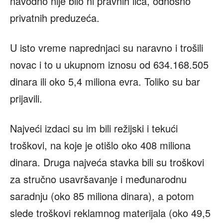
navodno nije bilo ni pravnih lica, odnosno
privatnih preduzeća.
U isto vreme naprednjaci su naravno i trošili
novac i to u ukupnom iznosu od 634.168.505
dinara ili oko 5,4 miliona evra. Toliko su bar
prijavili.
Najveći izdaci su im bili režijski i tekući
troškovi, na koje je otišlo oko 408 miliona
dinara. Druga najveća stavka bili su troškovi
za stručno usavršavanje i međunarodnu
saradnju (oko 85 miliona dinara), a potom
slede troškovi reklamnog materijala (oko 49,5