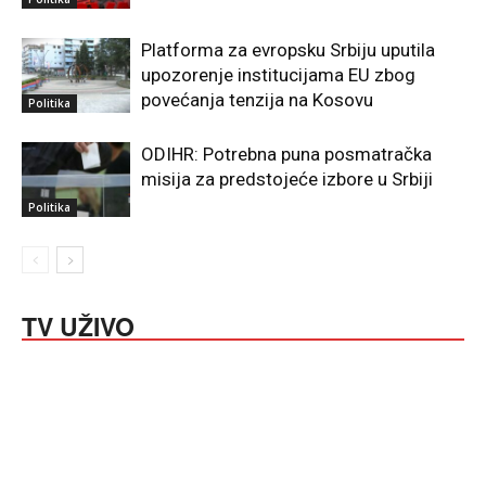
Platforma za evropsku Srbiju uputila
upozorenje institucijama EU zbog
povećanja tenzija na Kosovu
Politika
ODIHR: Potrebna puna posmatračka
misija za predstojeće izbore u Srbiji
Politika
TV UŽIVO