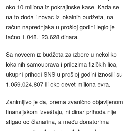
oko 10 miliona iz pokrajinske kase. Kada se
na to doda i novac iz lokalnih budžeta, na
račun naprednjaka u prošloj godini leglo je
tačno 1.048.123.628 dinara.
Sa novcem iz budžeta za izbore u nekoliko
lokalnih samouprava i prilozima fizičkih lica,
ukupni prihodi SNS u prošloj godini iznosili su
1.059.024.807 ili oko devet miliona evra.
Zanimljivo je da, prema zvanično objavljenom
finansijskom izveštaju, ni dinar prihoda nije
stigao od članarina, a među donatorima