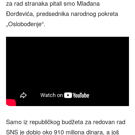
za rad stranaka pitali smo Mlađana
Đorđevića, predsednika narodnog pokreta
„Oslobođenje“.
Samo iz republičkog budžeta za redovan rad
SNS je dobio oko 910 miliona dinara, a još