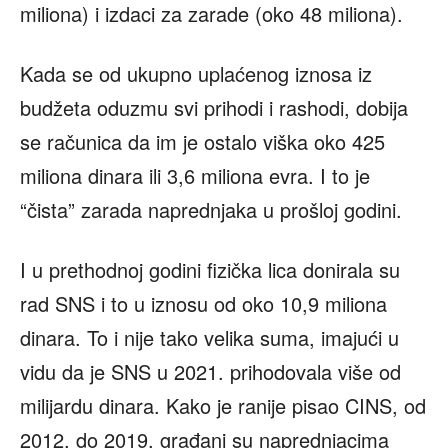
miliona) i izdaci za zarade (oko 48 miliona).
Kada se od ukupno uplaćenog iznosa iz
budžeta oduzmu svi prihodi i rashodi, dobija
se računica da im je ostalo viška oko 425
miliona dinara ili 3,6 miliona evra. I to je
“čista” zarada naprednjaka u prošloj godini.
I u prethodnoj godini fizička lica donirala su
rad SNS i to u iznosu od oko 10,9 miliona
dinara. To i nije tako velika suma, imajući u
vidu da je SNS u 2021. prihodovala više od
milijardu dinara. Kako je ranije pisao CINS, od
2012. do 2019. građani su naprednjacima