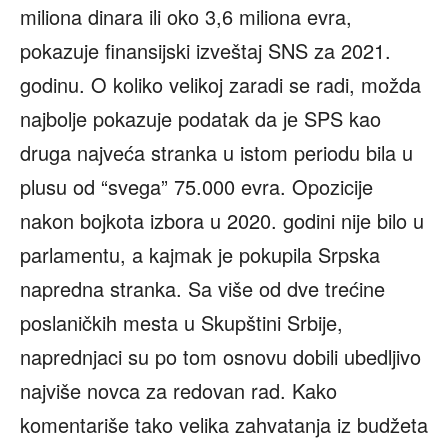
miliona dinara ili oko 3,6 miliona evra,
pokazuje finansijski izveštaj SNS za 2021.
godinu. O koliko velikoj zaradi se radi, možda
najbolje pokazuje podatak da је SPS kao
druga najveća stranka u istom periodu bila u
plusu od “svega” 75.000 evra. Opozicije
nakon bojkota izbora u 2020. godini nije bilo u
parlamentu, a kajmak je pokupila Srpska
napredna stranka. Sa više od dve trećine
poslaničkih mesta u Skupštini Srbije,
naprednjaci su po tom osnovu dobili ubedljivo
najviše novca za redovan rad. Kako
komentariše tako velika zahvatanja iz budžeta