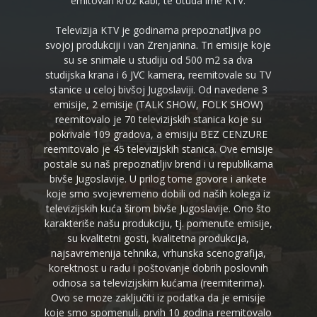
emitovan kroz kabl, te otuda ime KTV.
Televizija KTV je godinama prepoznatljiva po
svojoj produkciji i van Zrenjanina. Tri emisije koje
su se snimale u studiju od 500 m2 sa dva
studijska krana i 6 JVC kamera, reemitovale su TV
stanice u celoj bivšoj Jugoslaviji. Od navedene 3
emisije, 2 emisije (TALK SHOW, FOLK SHOW)
reemitovalo je 70 televizijskih stanica koje su
pokrivale 109 gradova, a emisiju BEZ CENZURE
reemitovalo je 45 televizijskih stanica. Ove emisije
postale su naš prepoznatljiv brend i u republikama
bivše Jugoslavije. U prilog tome govore i ankete
koje smo svojevremeno dobili od naših kolega iz
televizijskih kuća širom bivše Jugoslavije. Ono što
karakteriše našu produkciju, tj. pomenute emisije,
su kvalitetni gosti, kvalitetna produkcija,
najsavremenija tehnika, vrhunska scenografija,
korektnost u radu i poštovanje dobrih poslovnih
odnosa sa televizijskim kućama (reemiterima).
Ovo se moze zaključiti iz podatka da je emisije
koje smo spomenuli, prvih 10 godina reemitovalo