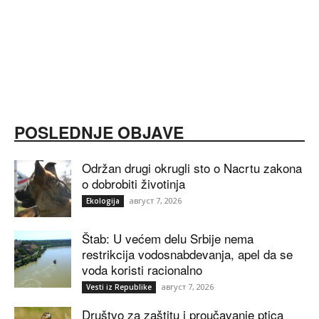
POSLEDNJE OBJAVE
Održan drugi okrugli sto o Nacrtu zakona
o dobrobiti životinja
август 7, 2026
Ekologija
Štab: U većem delu Srbije nema
restrikcija vodosnabdevanja, apel da se
voda koristi racionalno
август 7, 2026
Vesti iz Republike
Društvo za zaštitu i proučavanje ptica