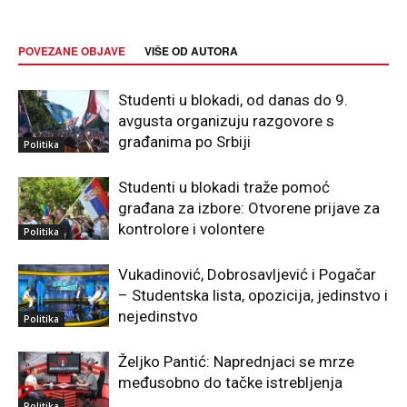
POVEZANE OBJAVE
VIŠE OD AUTORA
Studenti u blokadi, od danas do 9.
avgusta organizuju razgovore s
građanima po Srbiji
Politika
Studenti u blokadi traže pomoć
građana za izbore: Otvorene prijave za
kontrolore i volontere
Politika
Vukadinović, Dobrosavljević i Pogačar
– Studentska lista, opozicija, jedinstvo i
nejedinstvo
Politika
Željko Pantić: Naprednjaci se mrze
međusobno do tačke istrebljenja
Politika