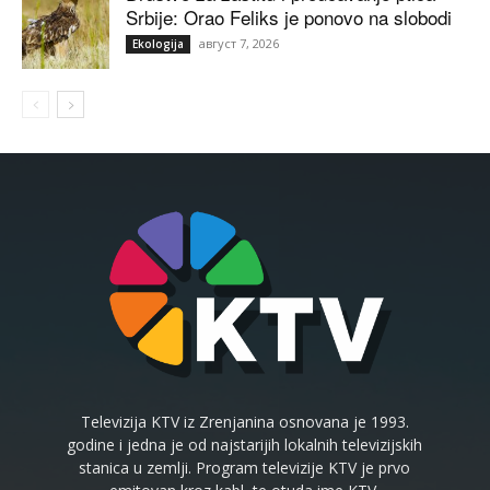
Srbije: Orao Feliks je ponovo na slobodi
август 7, 2026
Ekologija
Televizija KTV iz Zrenjanina osnovana je 1993.
godine i jedna je od najstarijih lokalnih televizijskih
stanica u zemlji. Program televizije KTV je prvo