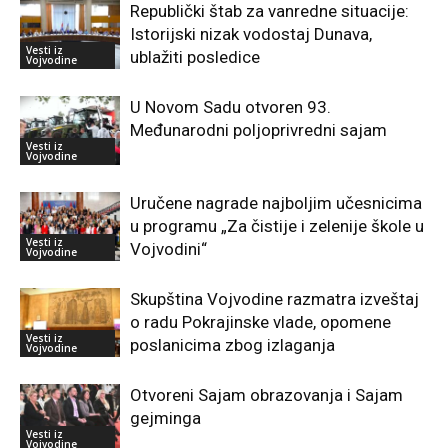
Republički štab za vanredne situacije:
Istorijski nizak vodostaj Dunava,
Vesti iz
ublažiti posledice
Vojvodine
U Novom Sadu otvoren 93.
Međunarodni poljoprivredni sajam
Vesti iz
Vojvodine
Uručene nagrade najboljim učesnicima
u programu „Za čistije i zelenije škole u
Vesti iz
Vojvodini“
Vojvodine
Skupština Vojvodine razmatra izveštaj
o radu Pokrajinske vlade, opomene
Vesti iz
poslanicima zbog izlaganja
Vojvodine
Otvoreni Sajam obrazovanja i Sajam
gejminga
Vesti iz
Vojvodine