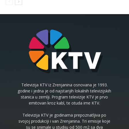
Televizija KTV iz Zrenjanina osnovana je 1993.
godine i jedna je od najstarijih lokalnih televizijskih
stanica u zemlji. Program televizije KTV je prvo
emitovan kroz kabl, te otuda ime KTV.
Televizija KTV je godinama prepoznatljiva po
svojoj produkciji i van Zrenjanina. Tri emisije koje
su se snimale u studiju od 500 m2 sa dva