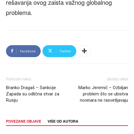
rešavanja ovog zaista važnog globalnog
problema.
Facebook
Twitter
Prethodni tekst
Sledeći tekst
Branko Dragaš – Sankcije
Marko Jeremić – Ozbiljan
Zapada su odlična stvar za
problem što se ubistva
Rusiju
novinara ne rasvetljavaju
POVEZANE OBJAVE
VIŠE OD AUTORA