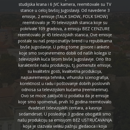
studijska krana i 6 JVC kamera, reemitovale su TV
stanice u celoj bivšoj Jugoslaviji. Od navedene 3
emisije, 2 emisije (TALK SHOW, FOLK SHOW)
reemitovalo je 70 televizijskih stanica koje su
pokrivale 109 gradova, a emisiju BEZ CENZURE
reemitovalo je 45 televizijskih stanica. Ove emisije
postale su naš prepoznatljiv brend i u republikama
bivše Jugoslavije. U prilog tome govore i ankete
koje smo svojevremeno dobili od naših kolega iz
televizijskih kuća širom bivše Jugoslavije. Ono što
karakteriše našu produkciju, tj. pomenute emisije,
su kvalitetni gosti, kvalitetna produkcija,
najsavremenija tehnika, vrhunska scenografija,
korektnost u radu i poštovanje dobrih poslovnih
odnosa sa televizijskim kućama (reemiterima).
Ovo se moze zaključiti iz podatka da je emisije
koje smo spomenuli, prvih 10 godina reemitovalo
dvadeset televizijskih centara, a kasnije
sedamdeset. U poslednje 3 godine obogatili smo
našu produkciju sa emisijom BEZ USTRUČAVANJA
koja je izazvala veliku pažnju gledaoca i koja