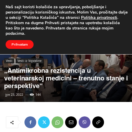
Naš sajt koristi kolačiće za upravljanje, poboljšanje i
UŽIVO
personalizaciju korisničkog iskustva. Molim Vas, pročitajte dalje
u sekciji "Politika Kolačića" na stranici
Politika privatnosti
.
Naslovna
Vesti
Vesti iz Vojvodine
Pritiskom na dugme Prihvati pristajete na upotrebu kolačića
kao što je navedeno. Prihvatam da stranica rukuje mojim
podacima.
Prihvatam
Vesti
Vesti iz Vojvodine
„Antimikrobna rezistencija u
veterinarskoj medicini – trenutno stanje i
perspektive“
јун 23, 2022
144