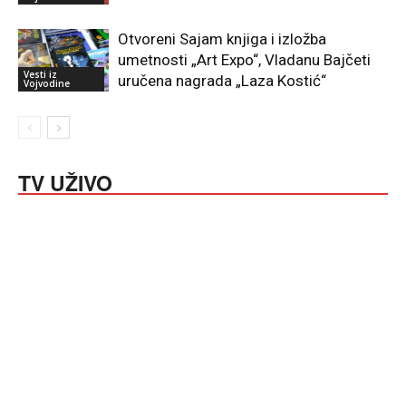
Otvoreni Sajam knjiga i izložba
umetnosti „Art Expo“, Vladanu Bajčeti
Vesti iz
uručena nagrada „Laza Kostić“
Vojvodine
TV UŽIVO