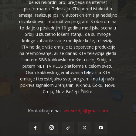
beleži rekordni broj pregleda na internet
platformama. Televizija KTV pored istaknutih
emisija, realizuje još 10 autorskih emisija nedeljno
i svakodnevni informativni program. S obzirom na
to da je u poslednjih 10 godina medijska scena u
Srbiji u izuzetno lošem stanju, da su mnoge
kolege zatvorile svoje medijske kuće, televizija
KTV ne daje više emisije iz sopstvene produkcije
na reemitovanje, ali se danas KTV televizija gleda
putem SBB kablovske mreže u celoj Srbiji, a
putem NET TV PLUS platforme u celom svetu.
Osim kablovskog emitovanja televizija KTV
emituje i terestrijalno svoj program i na taj način
pokriva signalom Zrenjanin, Kikindu, Čoku, Novu
Crnju, Novi Bečej i Žitište.
Kontaktirajte nas:
zrktvrezija@gmail.com