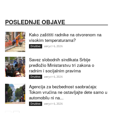
POSLEDNJE OBJAVE
Kako zaštititi radnike na otvorenom na
visokim temperaturama?
август 6, 2026
Društvo
Savez slobodnih sindikata Srbije
predložio Ministarstvu tri zakona o
radnim i socijalnim pravima
август 6, 2026
Društvo
Agencija za bezbednost saobraćaja:
Tokom vrućina ne ostavljajte dete samo u
automobilu ni na...
август 6, 2026
Društvo