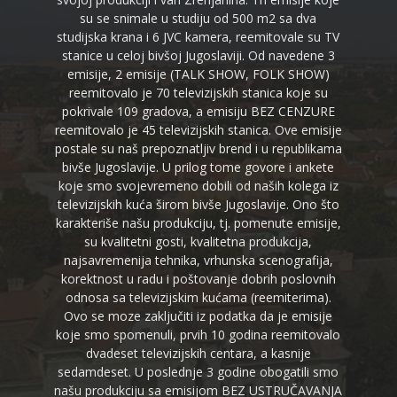
su se snimale u studiju od 500 m2 sa dva
studijska krana i 6 JVC kamera, reemitovale su TV
stanice u celoj bivšoj Jugoslaviji. Od navedene 3
emisije, 2 emisije (TALK SHOW, FOLK SHOW)
reemitovalo je 70 televizijskih stanica koje su
pokrivale 109 gradova, a emisiju BEZ CENZURE
reemitovalo je 45 televizijskih stanica. Ove emisije
postale su naš prepoznatljiv brend i u republikama
bivše Jugoslavije. U prilog tome govore i ankete
koje smo svojevremeno dobili od naših kolega iz
televizijskih kuća širom bivše Jugoslavije. Ono što
karakteriše našu produkciju, tj. pomenute emisije,
su kvalitetni gosti, kvalitetna produkcija,
najsavremenija tehnika, vrhunska scenografija,
korektnost u radu i poštovanje dobrih poslovnih
odnosa sa televizijskim kućama (reemiterima).
Ovo se moze zaključiti iz podatka da je emisije
koje smo spomenuli, prvih 10 godina reemitovalo
dvadeset televizijskih centara, a kasnije
sedamdeset. U poslednje 3 godine obogatili smo
našu produkciju sa emisijom BEZ USTRUČAVANJA