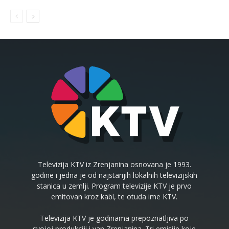
Televizija KTV iz Zrenjanina osnovana je 1993.
godine i jedna je od najstarijih lokalnih televizijskih
stanica u zemlji. Program televizije KTV je prvo
emitovan kroz kabl, te otuda ime KTV.
Televizija KTV je godinama prepoznatljiva po
svojoj produkciji i van Zrenjanina. Tri emisije koje