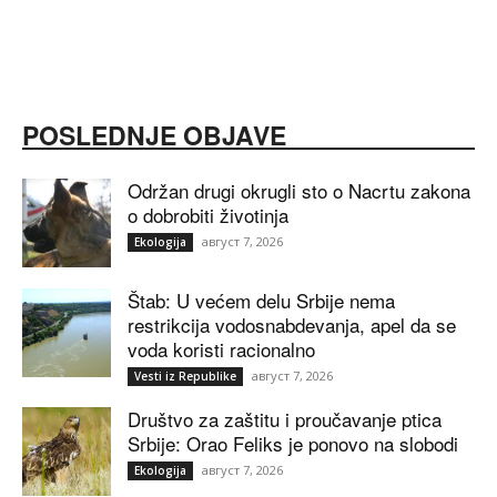
POSLEDNJE OBJAVE
Održan drugi okrugli sto o Nacrtu zakona
o dobrobiti životinja
август 7, 2026
Ekologija
Štab: U većem delu Srbije nema
restrikcija vodosnabdevanja, apel da se
voda koristi racionalno
август 7, 2026
Vesti iz Republike
Društvo za zaštitu i proučavanje ptica
Srbije: Orao Feliks je ponovo na slobodi
август 7, 2026
Ekologija