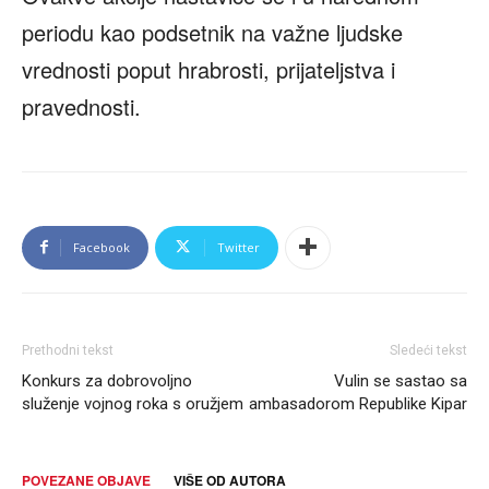
periodu kao podsetnik na važne ljudske
vrednosti poput hrabrosti, prijateljstva i
pravednosti.
Facebook
Twitter
Prethodni tekst
Sledeći tekst
Konkurs za dobrovoljno
Vulin se sastao sa
služenje vojnog roka s oružjem
ambasadorom Republike Kipar
POVEZANE OBJAVE
VIŠE OD AUTORA