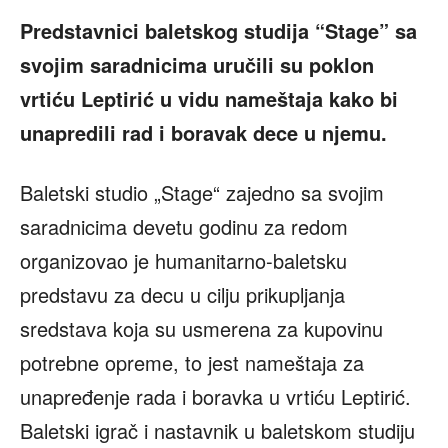
Predstavnici baletskog studija “Stage” sa
svojim saradnicima uru
čili su poklon
vrtiću Leptirić u vidu nameštaja kako bi
unapredili rad i boravak dece u njemu.
Baletski studio „Stage“ zajedno sa svojim
saradnicima devetu godinu za redom
organizovao je humanitarno-baletsku
predstavu za decu u cilju prikupljanja
sredstava koja su usmerena za kupovinu
potrebne opreme, to jest nameštaja za
unapređenje rada i boravka u vrtiću Leptirić.
Baletski igrač i nastavnik u baletskom studiju