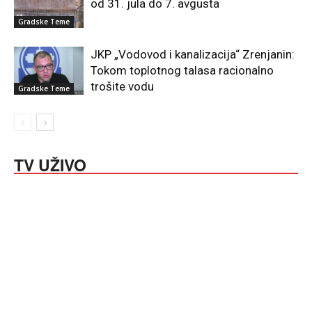
od 31. jula do 7. avgusta
Gradske Teme
JKP „Vodovod i kanalizacija“ Zrenjanin:
Tokom toplotnog talasa racionalno
trošite vodu
Gradske Teme
TV UŽIVO