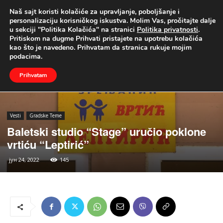
Naš sajt koristi kolačiće za upravljanje, poboljšanje i
UŽIVO
personalizaciju korisničkog iskustva. Molim Vas, pročitajte dalje
u sekciji "Politika Kolačića" na stranici
Politika privatnosti
.
Naslovna
Vesti
Gradske Teme
Pritiskom na dugme Prihvati pristajete na upotrebu kolačića
kao što je navedeno. Prihvatam da stranica rukuje mojim
podacima.
Prihvatam
Vesti
Gradske Teme
Baletski studio “Stage” uručio poklone
vrtiću “Leptirić”
јун 24, 2022
145