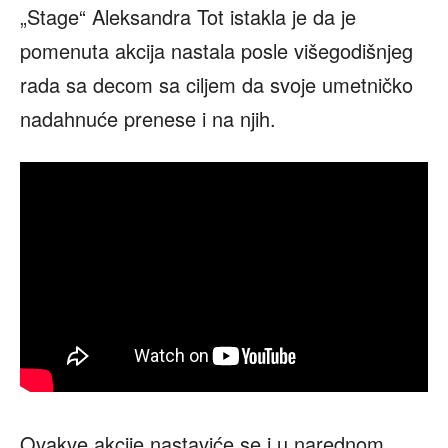
„Stage“ Aleksandra Tot istakla je da je
pomenuta akcija nastala posle višegodišnjeg
rada sa decom sa ciljem da svoje umetničko
nadahnuće prenese i na njih.
Ovakve akcije nastaviće se i u narednom