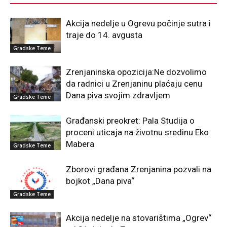
Akcija nedelje u Ogrevu počinje sutra i
traje do 14. avgusta
Gradske Teme
Zrenjaninska opozicija:Ne dozvolimo
da radnici u Zrenjaninu plaćaju cenu
Dana piva svojim zdravljem
Gradske Teme
Građanski preokret: Pala Studija o
proceni uticaja na životnu sredinu Eko
Mabera
Gradske Teme
Zborovi građana Zrenjanina pozvali na
bojkot „Dana piva“
Gradske Teme
Akcija nedelje na stovarištima „Ogrev“