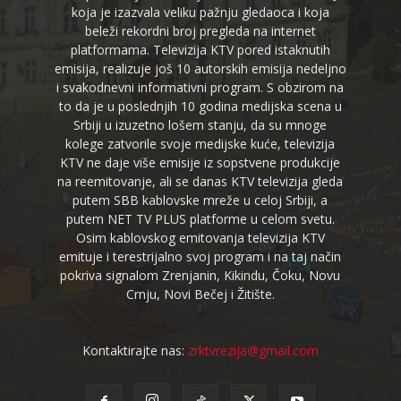
koja je izazvala veliku pažnju gledaoca i koja
beleži rekordni broj pregleda na internet
platformama. Televizija KTV pored istaknutih
emisija, realizuje još 10 autorskih emisija nedeljno
i svakodnevni informativni program. S obzirom na
to da je u poslednjih 10 godina medijska scena u
Srbiji u izuzetno lošem stanju, da su mnoge
kolege zatvorile svoje medijske kuće, televizija
KTV ne daje više emisije iz sopstvene produkcije
na reemitovanje, ali se danas KTV televizija gleda
putem SBB kablovske mreže u celoj Srbiji, a
putem NET TV PLUS platforme u celom svetu.
Osim kablovskog emitovanja televizija KTV
emituje i terestrijalno svoj program i na taj način
pokriva signalom Zrenjanin, Kikindu, Čoku, Novu
Crnju, Novi Bečej i Žitište.
Kontaktirajte nas:
zrktvrezija@gmail.com