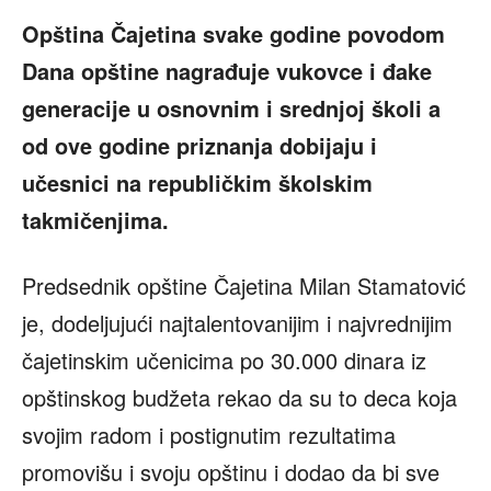
Opština Čajetina svake godine povodom
Dana opštine nagrađuje vukovce i đake
generacije u osnovnim i srednjoj školi a
od ove godine priznanja dobijaju i
učesnici na republičkim školskim
takmičenjima.
Predsednik opštine Čajetina Milan Stamatović
je, dodeljujući najtalentovanijim i najvrednijim
čajetinskim učenicima po 30.000 dinara iz
opštinskog budžeta rekao da su to deca koja
svojim radom i postignutim rezultatima
promovišu i svoju opštinu i dodao da bi sve