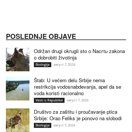
POSLEDNJE OBJAVE
Održan drugi okrugli sto o Nacrtu zakona
o dobrobiti životinja
август 7, 2026
Ekologija
Štab: U većem delu Srbije nema
restrikcija vodosnabdevanja, apel da se
voda koristi racionalno
август 7, 2026
Vesti iz Republike
Društvo za zaštitu i proučavanje ptica
Srbije: Orao Feliks je ponovo na slobodi
август 7, 2026
Ekologija