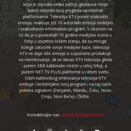
koja je izazvala veliku pažnju gledaoca i koja
beleži rekordni broj pregleda na internet
platformama. Televizija KTV pored istaknutih
emisija, realizuje još 10 autorskih emisija nedeljno
i svakodnevni informativni program. S obzirom na
to da je u poslednjih 10 godina medijska scena u
Srbiji u izuzetno lošem stanju, da su mnoge
kolege zatvorile svoje medijske kuće, televizija
KTV ne daje više emisije iz sopstvene produkcije
na reemitovanje, ali se danas KTV televizija gleda
putem SBB kablovske mreže u celoj Srbiji, a
putem NET TV PLUS platforme u celom svetu.
Osim kablovskog emitovanja televizija KTV
emituje i terestrijalno svoj program i na taj način
pokriva signalom Zrenjanin, Kikindu, Čoku, Novu
Crnju, Novi Bečej i Žitište.
Kontaktirajte nas:
zrktvrezija@gmail.com