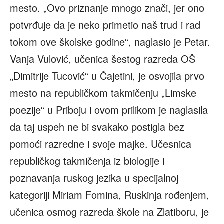
mesto. „Ovo priznanje mnogo znači, jer ono
potvrđuje da je neko primetio naš trud i rad
tokom ove školske godine“, naglasio je Petar.
Vanja Vulović, učenica šestog razreda OŠ
„Dimitrije Tucović“ u Čajetini, je osvojila prvo
mesto na republičkom takmičenju „Limske
poezije“ u Priboju i ovom prilikom je naglasila
da taj uspeh ne bi svakako postigla bez
pomoći razredne i svoje majke. Učesnica
republičkog takmičenja iz biologije i
poznavanja ruskog jezika u specijalnoj
kategoriji Miriam Fomina, Ruskinja rođenjem,
učenica osmog razreda škole na Zlatiboru, je