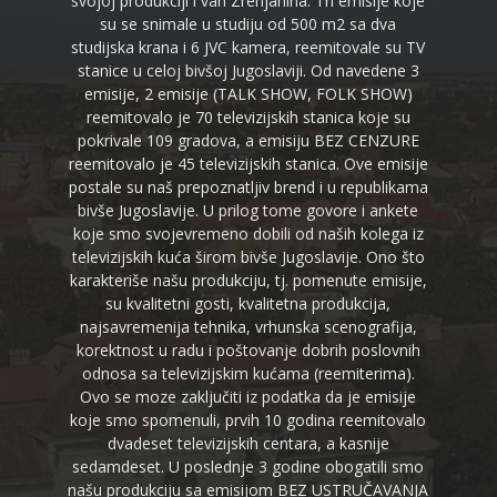
svojoj produkciji i van Zrenjanina. Tri emisije koje
su se snimale u studiju od 500 m2 sa dva
studijska krana i 6 JVC kamera, reemitovale su TV
stanice u celoj bivšoj Jugoslaviji. Od navedene 3
emisije, 2 emisije (TALK SHOW, FOLK SHOW)
reemitovalo je 70 televizijskih stanica koje su
pokrivale 109 gradova, a emisiju BEZ CENZURE
reemitovalo je 45 televizijskih stanica. Ove emisije
postale su naš prepoznatljiv brend i u republikama
bivše Jugoslavije. U prilog tome govore i ankete
koje smo svojevremeno dobili od naših kolega iz
televizijskih kuća širom bivše Jugoslavije. Ono što
karakteriše našu produkciju, tj. pomenute emisije,
su kvalitetni gosti, kvalitetna produkcija,
najsavremenija tehnika, vrhunska scenografija,
korektnost u radu i poštovanje dobrih poslovnih
odnosa sa televizijskim kućama (reemiterima).
Ovo se moze zaključiti iz podatka da je emisije
koje smo spomenuli, prvih 10 godina reemitovalo
dvadeset televizijskih centara, a kasnije
sedamdeset. U poslednje 3 godine obogatili smo
našu produkciju sa emisijom BEZ USTRUČAVANJA