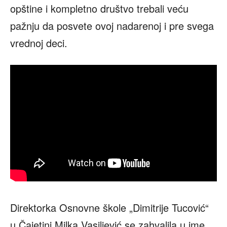
opštine i kompletno društvo trebali veću
pažnju da posvete ovoj nadarenoj i pre svega
vrednoj deci.
Direktorka Osnovne škole „Dimitrije Tucović“
u Čajetini Milka Vasiljević se zahvalila u ime