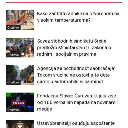
Kako zaštititi radnike na otvorenom na
visokim temperaturama?
Društvo
Savez slobodnih sindikata Srbije
predložio Ministarstvu tri zakona o
radnim i socijalnim pravima
Društvo
Agencija za bezbednost saobraćaja:
Tokom vrućina ne ostavljajte dete
samo u automobilu ni na minut
Društvo
Fondacija Slavko Ćuruvija: U julu više
od 100 verbalnih napada na novinare i
medije
Društvo
Ustavobranitelji osuđuju saopštenje