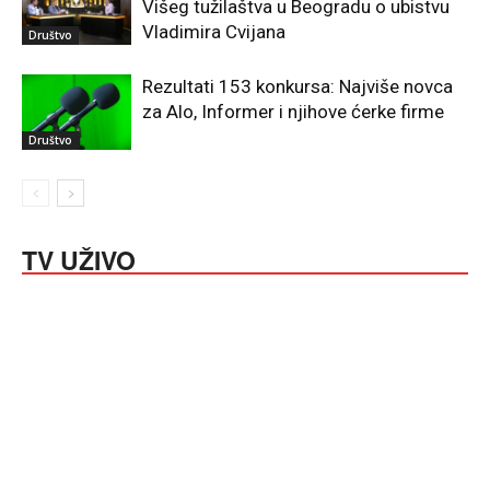
Višeg tužilaštva u Beogradu o ubistvu
Vladimira Cvijana
Društvo
Rezultati 153 konkursa: Najviše novca
za Alo, Informer i njihove ćerke firme
Društvo
TV UŽIVO