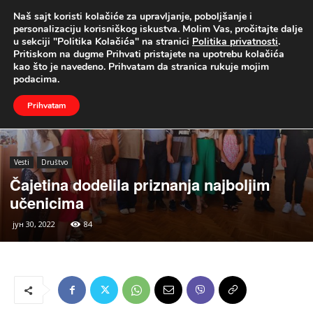
Naš sajt koristi kolačiće za upravljanje, poboljšanje i
UŽIVO
personalizaciju korisničkog iskustva. Molim Vas, pročitajte dalje
u sekciji "Politika Kolačića" na stranici
Politika privatnosti
.
Naslovna
Vesti
Društvo
Pritiskom na dugme Prihvati pristajete na upotrebu kolačića
kao što je navedeno. Prihvatam da stranica rukuje mojim
podacima.
Prihvatam
Vesti
Društvo
Čajetina dodelila priznanja najboljim
učenicima
јун 30, 2022
84