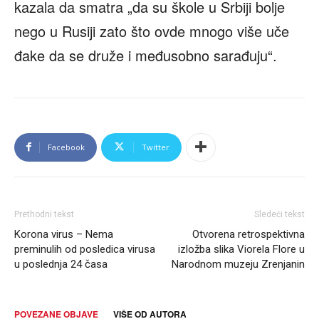
kazala da smatra „da su škole u Srbiji bolje
nego u Rusiji zato što ovde mnogo više uče
đake da se druže i međusobno sarađuju“.
Facebook
Twitter
Prethodni tekst
Sledeći tekst
Korona virus – Nema
Otvorena retrospektivna
preminulih od posledica virusa
izložba slika Viorela Flore u
u poslednja 24 časa
Narodnom muzeju Zrenjanin
POVEZANE OBJAVE
VIŠE OD AUTORA