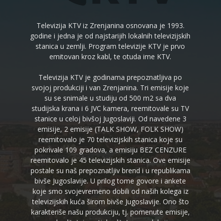
Televizija KTV iz Zrenjanina osnovana je 1993.
godine i jedna je od najstarijih lokalnih televizijskih
stanica u zemlji. Program televizije KTV je prvo
emitovan kroz kabl, te otuda ime KTV.
Televizija KTV je godinama prepoznatljiva po
svojoj produkciji i van Zrenjanina. Tri emisije koje
su se snimale u studiju od 500 m2 sa dva
studijska krana i 6 JVC kamera, reemitovale su TV
stanice u celoj bivšoj Jugoslaviji. Od navedene 3
emisije, 2 emisije (TALK SHOW, FOLK SHOW)
reemitovalo je 70 televizijskih stanica koje su
pokrivale 109 gradova, a emisiju BEZ CENZURE
reemitovalo je 45 televizijskih stanica. Ove emisije
postale su naš prepoznatljiv brend i u republikama
bivše Jugoslavije. U prilog tome govore i ankete
koje smo svojevremeno dobili od naših kolega iz
televizijskih kuća širom bivše Jugoslavije. Ono što
karakteriše našu produkciju, tj. pomenute emisije,