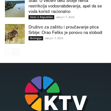
Štab: U većem delu Srbije nema
restrikcija vodosnabdevanja, apel da se
voda koristi racionalno
август 7, 2026
Vesti iz Republike
Društvo za zaštitu i proučavanje ptica
Srbije: Orao Feliks je ponovo na slobodi
август 7, 2026
Ekologija