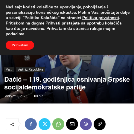
Naš sajt koristi kolačiće za upravljanje, poboljšanje i
UŽIVO
personalizaciju korisničkog iskustva. Molim Vas, pročitajte dalje
u sekciji "Politika Kolačića" na stranici
Politika privatnosti
.
Naslovna
Vesti
Vesti iz Republike
Pritiskom na dugme Prihvati pristajete na upotrebu kolačića
kao što je navedeno. Prihvatam da stranica rukuje mojim
podacima.
Prihvatam
Vesti
Vesti iz Republike
Dačić – 119. godišnjica osnivanja Srpske
socijaldemokratske partije
август 2, 2022
92