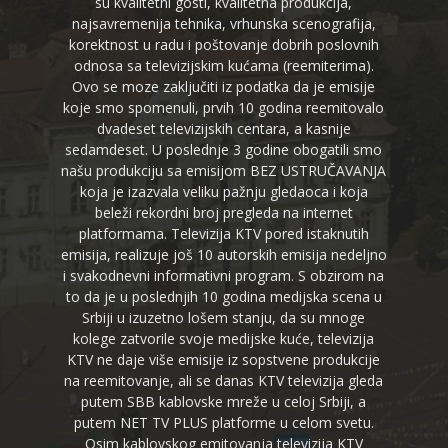
su kvalitetni gosti, kvalitetna produkcija,
najsavremenija tehnika, vrhunska scenografija,
korektnost u radu i poštovanje dobrih poslovnih
odnosa sa televizijskim kućama (reemiterima).
Ovo se moze zaključiti iz podatka da je emisije
koje smo spomenuli, prvih 10 godina reemitovalo
dvadeset televizijskih centara, a kasnije
sedamdeset. U poslednje 3 godine obogatili smo
našu produkciju sa emisijom BEZ USTRUČAVANJA
koja je izazvala veliku pažnju gledaoca i koja
beleži rekordni broj pregleda na internet
platformama. Televizija KTV pored istaknutih
emisija, realizuje još 10 autorskih emisija nedeljno
i svakodnevni informativni program. S obzirom na
to da je u poslednjih 10 godina medijska scena u
Srbiji u izuzetno lošem stanju, da su mnoge
kolege zatvorile svoje medijske kuće, televizija
KTV ne daje više emisije iz sopstvene produkcije
na reemitovanje, ali se danas KTV televizija gleda
putem SBB kablovske mreže u celoj Srbiji, a
putem NET TV PLUS platforme u celom svetu.
Osim kablovskog emitovanja televizija KTV