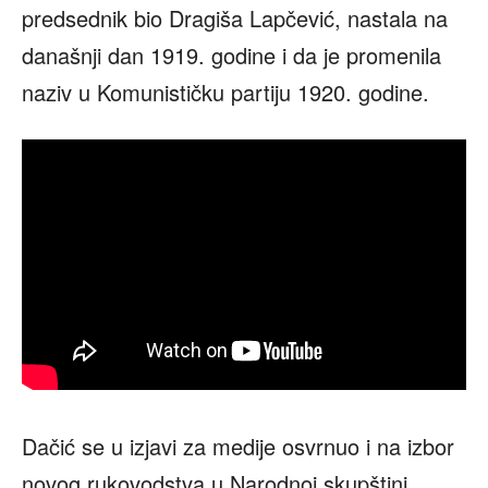
predsednik bio Dragiša Lapčević, nastala na
današnji dan 1919. godine i da je promenila
naziv u Komunističku partiju 1920. godine.
Dačić se u izjavi za medije osvrnuo i na izbor
novog rukovodstva u Narodnoj skupštini