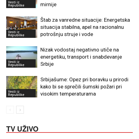
Vesti iz
mirnije
Republike
Štab za vanredne situacije: Energetska
situacija stabilna, apel na racionalnu
Vesti iz
potrošnju struje i vode
Republike
Nizak vodostaj negativno utiče na
energetiku, transport i snabdevanje
Vesti iz
Srbije
Republike
Srbijašume: Opez pri boravku u prirodi
kako bi se sprečili šumski požari pri
Vesti iz
visokim temperaturama
Republike
TV UŽIVO