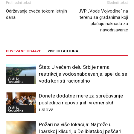
Prethodni tekst
Sledeći tekst
Održavanje cveća tokom letnjih
JVP „Vode Vojvodine“ na
dana
terenu sa građanima koji
plaćaju naknadu za
navodnjavanje
POVEZANE OBJAVE
VIŠE OD AUTORA
Štab: U većem delu Srbije nema
restrikcija vodosnabdevanja, apel da se
Vesti iz
voda koristi racionalno
Republike
Donete dodatne mere za sprečavanje
posledica nepovoljnih vremenskih
Vesti iz
uslova
Republike
Požari na više lokacija: Najteže u
Ibarskoj klisuri, u Deliblatskoj peščari