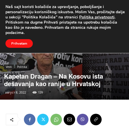
Naš sajt koristi kolačiće za upravljanje, poboljšanje i
UŽIVO
personalizaciju korisničkog iskustva. Molim Vas, pročitajte dalje
u sekciji "Politika Kolačića" na stranici
Politika privatnosti
.
Naslovna
Vesti
Politika
Pritiskom na dugme Prihvati pristajete na upotrebu kolačića
kao što je navedeno. Prihvatam da stranica rukuje mojim
podacima.
Prihvatam
Vesti
Politika
Kapetan Dragan – Na Kosovu ista
dešavanja kao ranije u Hrvatskoj
август 8, 2022
139