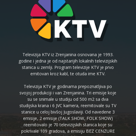
Televizija KTV iz Zrenjanina osnovana je 1993.
godine i jedna je od najstarijih lokalnih televizijskih
stanica u zemlji. Program televizije KTV je prvo
emitovan kroz kabl, te otuda ime KTV.
Televizija KTV je godinama prepoznatljiva po
svojoj produkciji i van Zrenjanina. Tri emisije koje
su se snimale u studiju od 500 m2 sa dva
studijska krana i 6 JVC kamera, reemitovale su TV
stanice u celoj bivšoj Jugoslaviji. Od navedene 3
emisije, 2 emisije (TALK SHOW, FOLK SHOW)
reemitovalo je 70 televizijskih stanica koje su
pokrivale 109 gradova, a emisiju BEZ CENZURE