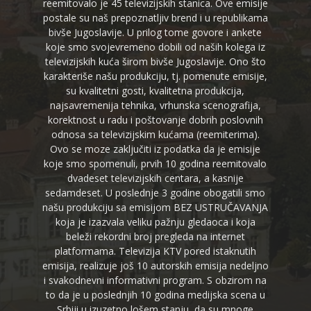
reemitovalo je 45 televizijskih stanica. Ove emisije
postale su naš prepoznatljiv brend i u republikama
bivše Jugoslavije. U prilog tome govore i ankete
koje smo svojevremeno dobili od naših kolega iz
televizijskih kuća širom bivše Jugoslavije. Ono što
karakteriše našu produkciju, tj. pomenute emisije,
su kvalitetni gosti, kvalitetna produkcija,
najsavremenija tehnika, vrhunska scenografija,
korektnost u radu i poštovanje dobrih poslovnih
odnosa sa televizijskim kućama (reemiterima).
Ovo se moze zaključiti iz podatka da je emisije
koje smo spomenuli, prvih 10 godina reemitovalo
dvadeset televizijskih centara, a kasnije
sedamdeset. U poslednje 3 godine obogatili smo
našu produkciju sa emisijom BEZ USTRUČAVANJA
koja je izazvala veliku pažnju gledaoca i koja
beleži rekordni broj pregleda na internet
platformama. Televizija KTV pored istaknutih
emisija, realizuje još 10 autorskih emisija nedeljno
i svakodnevni informativni program. S obzirom na
to da je u poslednjih 10 godina medijska scena u
Srbiji u izuzetno lošem stanju, da su mnoge