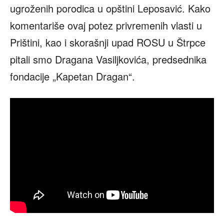
ugroženih porodica u opštini Leposavić. Kako
komentariše ovaj potez privremenih vlasti u
Prištini, kao i skorašnji upad ROSU u Štrpce
pitali smo Dragana Vasiljkovića, predsednika
fondacije „Kapetan Dragan“.