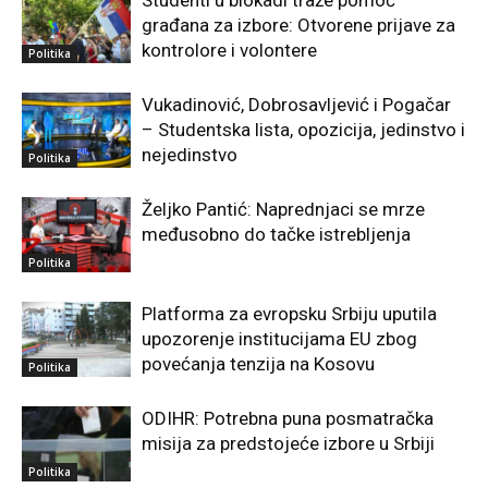
građana za izbore: Otvorene prijave za
kontrolore i volontere
Politika
Vukadinović, Dobrosavljević i Pogačar
– Studentska lista, opozicija, jedinstvo i
nejedinstvo
Politika
Željko Pantić: Naprednjaci se mrze
međusobno do tačke istrebljenja
Politika
Platforma za evropsku Srbiju uputila
upozorenje institucijama EU zbog
povećanja tenzija na Kosovu
Politika
ODIHR: Potrebna puna posmatračka
misija za predstojeće izbore u Srbiji
Politika