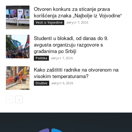
Otvoren konkurs za sticanje prava
korišćenja znaka „Najbolje iz Vojvodine“
август 7, 2026
Vesti iz Vojvodine
Studenti u blokadi, od danas do 9.
avgusta organizuju razgovore s
građanima po Srbiji
август 7, 2026
Politika
Kako zaštititi radnike na otvorenom na
visokim temperaturama?
август 6, 2026
Društvo