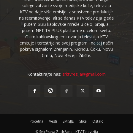
kolege zatvorile svoje medijske kuće, televizija
KTV ne daje više emisije iz sopstvene produkcije
na reemitovanje, ali se danas KTV televizija gleda
putem SBB kablovske mreže u celoj Srbiji, a
putem NET TV PLUS platforme u celom svetu.
Osim kablovskog emitovanja televizija KTV
emituje i terestrijalno svoj program i na taj način
pokriva signalom Zrenjanin, Kikindu, Čoku, Novu
Crnju, Novi Bečej i Žitište.
Kontaktirajte nas:
zrktvrezija@gmail.com
Početna
Vesti
EMISIJE
Slike
Ostalo
© Sva Prava Zadržana - KTV Televizija