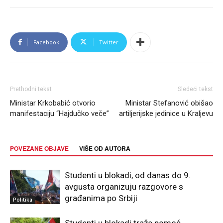
Facebook
Twitter
Prethodni tekst
Sledeći tekst
Ministar Krkobabić otvorio
Ministar Stefanović obišao
manifestaciju “Hajdučko veče”
artiljerijske jedinice u Kraljevu
POVEZANE OBJAVE
VIŠE OD AUTORA
Studenti u blokadi, od danas do 9.
avgusta organizuju razgovore s
građanima po Srbiji
Politika
Studenti u blokadi traže pomoć