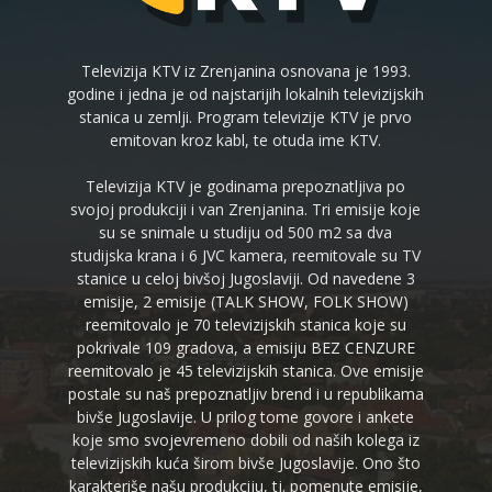
Televizija KTV iz Zrenjanina osnovana je 1993.
godine i jedna je od najstarijih lokalnih televizijskih
stanica u zemlji. Program televizije KTV je prvo
emitovan kroz kabl, te otuda ime KTV.
Televizija KTV je godinama prepoznatljiva po
svojoj produkciji i van Zrenjanina. Tri emisije koje
su se snimale u studiju od 500 m2 sa dva
studijska krana i 6 JVC kamera, reemitovale su TV
stanice u celoj bivšoj Jugoslaviji. Od navedene 3
emisije, 2 emisije (TALK SHOW, FOLK SHOW)
reemitovalo je 70 televizijskih stanica koje su
pokrivale 109 gradova, a emisiju BEZ CENZURE
reemitovalo je 45 televizijskih stanica. Ove emisije
postale su naš prepoznatljiv brend i u republikama
bivše Jugoslavije. U prilog tome govore i ankete
koje smo svojevremeno dobili od naših kolega iz
televizijskih kuća širom bivše Jugoslavije. Ono što
karakteriše našu produkciju, tj. pomenute emisije,