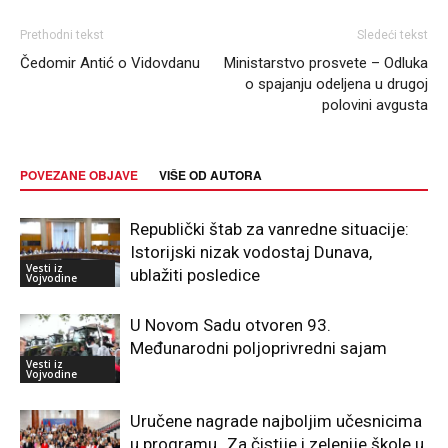
Prethodni tekst
Sledeći tekst
Čedomir Antić o Vidovdanu
Ministarstvo prosvete – Odluka
o spajanju odeljena u drugoj
polovini avgusta
POVEZANE OBJAVE
VIŠE OD AUTORA
Republički štab za vanredne situacije:
Istorijski nizak vodostaj Dunava,
Vesti iz
ublažiti posledice
Vojvodine
U Novom Sadu otvoren 93.
Međunarodni poljoprivredni sajam
Vesti iz
Vojvodine
Uručene nagrade najboljim učesnicima
u programu „Za čistije i zelenije škole u