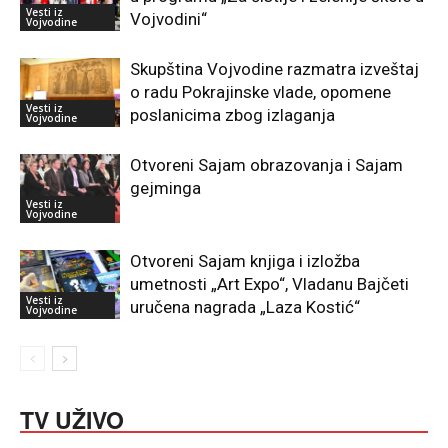
Vesti iz
Vojvodini“
Vojvodine
Skupština Vojvodine razmatra izveštaj
o radu Pokrajinske vlade, opomene
Vesti iz
poslanicima zbog izlaganja
Vojvodine
Otvoreni Sajam obrazovanja i Sajam
gejminga
Vesti iz
Vojvodine
Otvoreni Sajam knjiga i izložba
umetnosti „Art Expo“, Vladanu Bajčeti
Vesti iz
uručena nagrada „Laza Kostić“
Vojvodine
TV UŽIVO