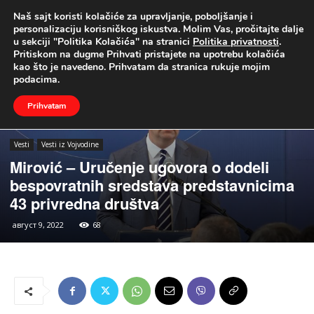
Naš sajt koristi kolačiće za upravljanje, poboljšanje i
UŽIVO
personalizaciju korisničkog iskustva. Molim Vas, pročitajte dalje
u sekciji "Politika Kolačića" na stranici
Politika privatnosti
.
Naslovna
Vesti
Vesti iz Vojvodine
Pritiskom na dugme Prihvati pristajete na upotrebu kolačića
kao što je navedeno. Prihvatam da stranica rukuje mojim
podacima.
Prihvatam
Vesti
Vesti iz Vojvodine
Mirović – Uručenje ugovora o dodeli
bespovratnih sredstava predstavnicima
43 privredna društva
август 9, 2022
68