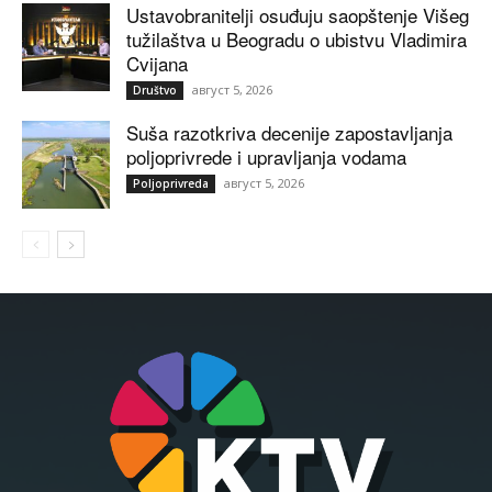
Ustavobranitelji osuđuju saopštenje Višeg
tužilaštva u Beogradu o ubistvu Vladimira
Cvijana
август 5, 2026
Društvo
Suša razotkriva decenije zapostavljanja
poljoprivrede i upravljanja vodama
август 5, 2026
Poljoprivreda