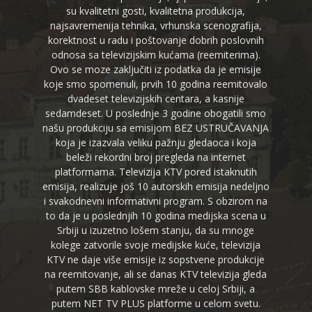
su kvalitetni gosti, kvalitetna produkcija,
najsavremenija tehnika, vrhunska scenografija,
korektnost u radu i poštovanje dobrih poslovnih
odnosa sa televizijskim kućama (reemiterima).
Ovo se moze zaključiti iz podatka da je emisije
koje smo spomenuli, prvih 10 godina reemitovalo
dvadeset televizijskih centara, a kasnije
sedamdeset. U poslednje 3 godine obogatili smo
našu produkciju sa emisijom BEZ USTRUČAVANJA
koja je izazvala veliku pažnju gledaoca i koja
beleži rekordni broj pregleda na internet
platformama. Televizija KTV pored istaknutih
emisija, realizuje još 10 autorskih emisija nedeljno
i svakodnevni informativni program. S obzirom na
to da je u poslednjih 10 godina medijska scena u
Srbiji u izuzetno lošem stanju, da su mnoge
kolege zatvorile svoje medijske kuće, televizija
KTV ne daje više emisije iz sopstvene produkcije
na reemitovanje, ali se danas KTV televizija gleda
putem SBB kablovske mreže u celoj Srbiji, a
putem NET TV PLUS platforme u celom svetu.