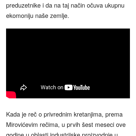
preduzetnike i da na taj način očuva ukupnu
ekomoniju naše zemlje.
Kada je reč o privrednim kretanjima, prema
Mirovićevim rečima, u prvih šest meseci ove
godine u oblasti industrijske proizvodnje u